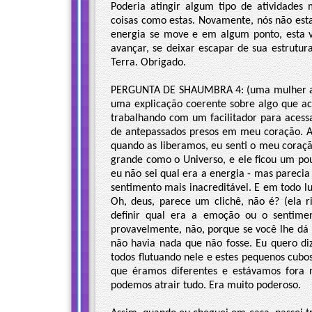
Poderia atingir algum tipo de atividades 
coisas como estas. Novamente, nós não es
energia se move e em algum ponto, esta ve
avançar, se deixar escapar de sua estrutu
Terra. Obrigado.
PERGUNTA DE SHAUMBRA 4: (uma mulher ao mi
uma explicação coerente sobre algo que ac
trabalhando com um facilitador para acess
de antepassados presos em meu coração. A
quando as liberamos, eu senti o meu coraçã
grande como o Universo, e ele ficou um pou
eu não sei qual era a energia - mas parecia 
sentimento mais inacreditável. E em todo lug
Oh, deus, parece um clichê, não é? (ela r
definir qual era a emoção ou o sentime
provavelmente, não, porque se você lhe dá
não havia nada que não fosse. Eu quero di
todos flutuando nele e estes pequenos cub
que éramos diferentes e estávamos fora 
podemos atrair tudo. Era muito poderoso.