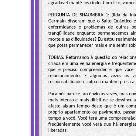
agradável mantê-los rindo. Com isto, vamo
PERGUNTA DE SHAUMBRA 1: (lida da Intern
Germain disseram que o Salto Quântico
enfermidades e problemas de outras pe
tranqüilidade enquanto permanecemos ai
morte e as dificuldades? Eu estou realment
que possa permanecer mais e me sentir sob
TOBIAS: Retornando à questão do relacion
criada em uma velha energia e freqüentem
que é preciso compreender é que você 
relacionamento. E algumas vezes as v
responsabilidade e culpa a mantêm presa a
Para nós parece tão óbvio às vezes, mas n
mais intenso e mais difícil de se desvincu
afaste algum tempo deste que é um compan
próprio apartamento ou pavimento, passa
tempo a você. Você terá uma compreensão 
freqüentemente você verá que há energia
liberadas.