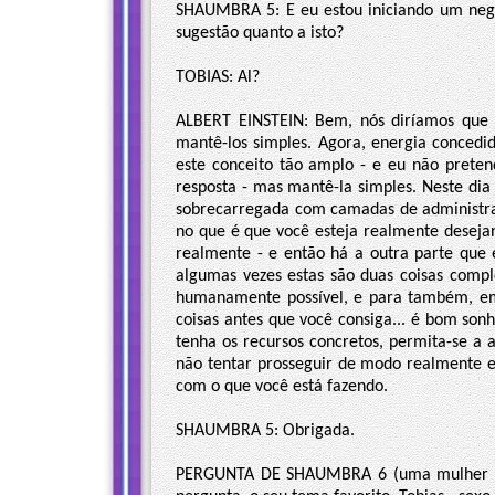
SHAUMBRA 5: E eu estou iniciando um negó
sugestão quanto a isto?
TOBIAS: Al?
ALBERT EINSTEIN: Bem, nós diríamos que 
mantê-los simples. Agora, energia concedi
este conceito tão amplo - e eu não prete
resposta - mas mantê-la simples. Neste dia 
sobrecarregada com camadas de administra
no que é que você esteja realmente desejan
realmente - e então há a outra parte que 
algumas vezes estas são duas coisas compl
humanamente possível, e para também, em
coisas antes que você consiga... é bom so
tenha os recursos concretos, permita-se a 
não tentar prosseguir de modo realmente e
com o que você está fazendo.
SHAUMBRA 5: Obrigada.
PERGUNTA DE SHAUMBRA 6 (uma mulher ao 