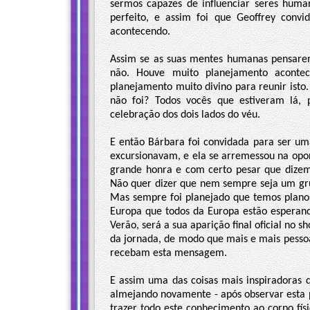
sermos capazes de influenciar seres hu
perfeito, e assim foi que Geoffrey conv
acontecendo.
Assim se as suas mentes humanas pensare
não. Houve muito planejamento acont
planejamento muito divino para reunir isto.
não foi? Todos vocês que estiveram lá, 
celebração dos dois lados do véu.
E então Bárbara foi convidada para ser um
excursionavam, e ela se arremessou na opo
grande honra e com certo pesar que dizem
Não quer dizer que nem sempre seja um gru
Mas sempre foi planejado que temos planos
Europa que todos da Europa estão espera
Verão, será a sua aparição final oficial no
da jornada, de modo que mais e mais pessoa
recebam esta mensagem.
E assim uma das coisas mais inspiradoras q
almejando novamente - após observar esta 
trazer todo este conhecimento ao corpo fí