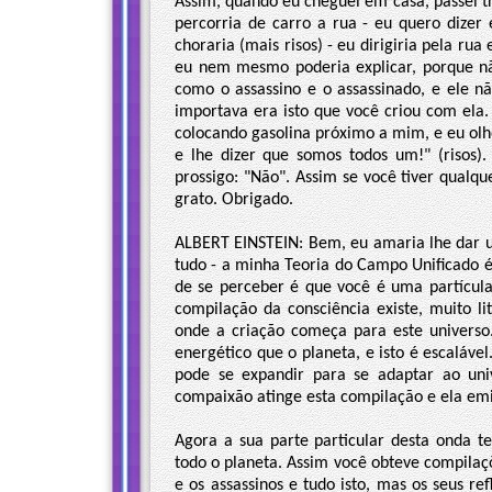
Assim, quando eu cheguei em casa, passei trê
percorria de carro a rua - eu quero dizer 
choraria (mais risos) - eu dirigiria pela r
eu nem mesmo poderia explicar, porque nã
como o assassino e o assassinado, e ele n
importava era isto que você criou com ela.
colocando gasolina próximo a mim, e eu olhe
e lhe dizer que somos todos um!" (risos).
prossigo: "Não". Assim se você tiver qualqu
grato. Obrigado.
ALBERT EINSTEIN: Bem, eu amaria lhe dar um
tudo - a minha Teoria do Campo Unificado 
de se perceber é que você é uma partícula
compilação da consciência existe, muito li
onde a criação começa para este univers
energético que o planeta, e isto é escaláv
pode se expandir para se adaptar ao uni
compaixão atinge esta compilação e ela emi
Agora a sua parte particular desta onda t
todo o planeta. Assim você obteve compilaçõ
e os assassinos e tudo isto, mas os seus re