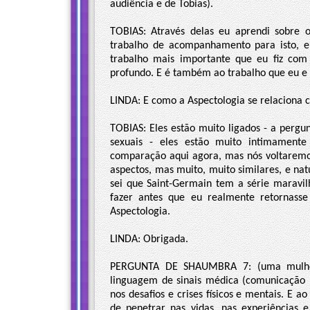
audiência e de Tobias).
TOBIAS: Através delas eu aprendi sobre o
trabalho de acompanhamento para isto, 
trabalho mais importante que eu fiz com
profundo. E é também ao trabalho que eu e
LINDA: E como a Aspectologia se relaciona 
TOBIAS: Eles estão muito ligados - a pergu
sexuais - eles estão muito intimament
comparação aqui agora, mas nós voltaremos
aspectos, mas muito, muito similares, e na
sei que Saint-Germain tem a série maravil
fazer antes que eu realmente retornass
Aspectologia.
LINDA: Obrigada.
PERGUNTA DE SHAUMBRA 7: (uma mulher 
linguagem de sinais médica (comunicação p
nos desafios e crises físicos e mentais. E a
de penetrar nas vidas, nas experiências 