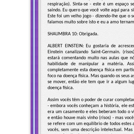
respiração). Sinta-se - este é um espaço s
saindo. Eu quero que você volte aqui para s
Este foi um velho jogo - dizendo-lhe que o 
falamos muito sobre isto e eu a amo ternam
SHAUMBRA 10: Obrigada.
ALBERT EINSTEIN: Eu gostaria de acresce
Einstein canalizando Saint-Germain. (ris
estará comentando muito nas aulas que nó
habilidade de manipular a matéria. Ass
completamente esta doença física em part
foco na doença física. Mas quando os seus 
se mover, então ele tem que ir a algum lu
doença física.
Assim vocês têm o poder de curar completa
- embora vocês conheçam a história, ele e
era um casamento e eles beberam todo o vi
e então houve mais vinho (risos) - mas vocês
se refere com um equilíbrio de todos estes
vocês, sem uma descrição intelectual. Mas 