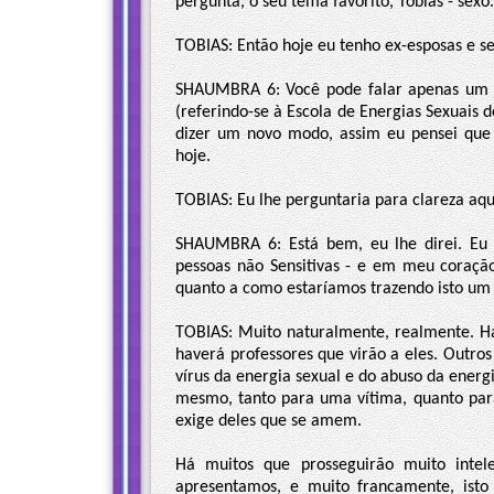
pergunta, o seu tema favorito, Tobias - sexo.
TOBIAS: Então hoje eu tenho ex-esposas e sex
SHAUMBRA 6: Você pode falar apenas um p
(referindo-se à Escola de Energias Sexuais 
dizer um novo modo, assim eu pensei que 
hoje.
TOBIAS: Eu lhe perguntaria para clareza aq
SHAUMBRA 6: Está bem, eu lhe direi. Eu v
pessoas não Sensitivas - e em meu coração
quanto a como estaríamos trazendo isto um 
TOBIAS: Muito naturalmente, realmente. Há 
haverá professores que virão a eles. Outr
vírus da energia sexual e do abuso da energi
mesmo, tanto para uma vítima, quanto para u
exige deles que se amem.
Há muitos que prosseguirão muito intel
apresentamos, e muito francamente, isto