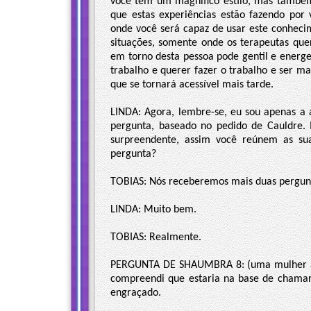
você tem um magnífico estilo, mas também 
que estas experiências estão fazendo por
onde você será capaz de usar este conheci
situações, somente onde os terapeutas que
em torno desta pessoa pode gentil e energ
trabalho e querer fazer o trabalho e ser m
que se tornará acessível mais tarde.
LINDA: Agora, lembre-se, eu sou apenas a a
pergunta, baseado no pedido de Cauldre
surpreendente, assim você reúnem as su
pergunta?
TOBIAS: Nós receberemos mais duas pergun
LINDA: Muito bem.
TOBIAS: Realmente.
PERGUNTA DE SHAUMBRA 8: (uma mulher ao 
compreendi que estaria na base de chamar 
engraçado.