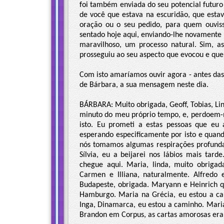
foi também enviada do seu potencial futuro -
de você que estava na escuridão, que esta
oração ou o seu pedido, para quem ouviss
sentado hoje aqui, enviando-lhe novamente 
maravilhoso, um processo natural. Sim, a
prosseguiu ao seu aspecto que evocou e que
Com isto amaríamos ouvir agora - antes das 
de Bárbara, a sua mensagem neste dia.
BÁRBARA: Muito obrigada, Geoff, Tobias, L
minuto do meu próprio tempo, e, perdoem-m
isto. Eu prometi a estas pessoas que eu
esperando especificamente por isto e quand
nós tomamos algumas respirações profund
Sílvia, eu a beijarei nos lábios mais tar
chegue aqui. Maria, linda, muito obrigad
Carmen e Illiana, naturalmente. Alfredo
Budapeste, obrigada. Maryann e Heinrich 
Hamburgo. Maria na Grécia, eu estou a cami
Inga, Dinamarca, eu estou a caminho. Maria
Brandon em Corpus, as cartas amorosas era