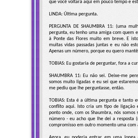
que você voltará aqui em pouco tempo e esta
LINDA: Última pergunta.
PERGUNTA DE SHAUMBRA 11: (uma mulher
pergunta, eu tenho uma amiga com quem e
à Ponte das Flores muito em breve. E ist
muitas vidas passadas juntas e eu não est
Apenas um número, porque eu quero mantê-l
TOBIAS: Eu gostaria de perguntar, fora a cu
SHAUMBRA 11: Eu não sei. Deixe-me pens
somos muito ligadas e eu sei que estaremos
me pediu que lhe perguntasse, então.
TOBIAS: Esta é a última pergunta e tanto
conflito aqui. Isto cria um tipo de ligaç
ponto onde, com os Shaumbra, nós somos se
número - eu acho que lhe dei a resposta 
compromisso em outro momento uma com a
Agora, eu poderia entrar em uma longa d