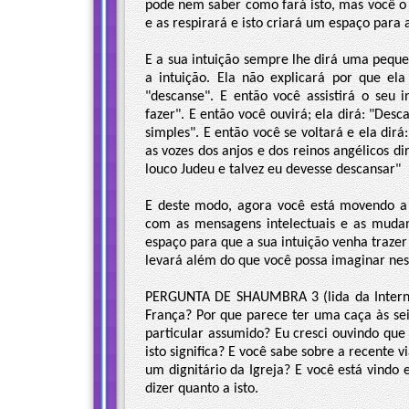
pode nem saber como fará isto, mas você o 
e as respirará e isto criará um espaço para a
E a sua intuição sempre lhe dirá uma peque
a intuição. Ela não explicará por que el
"descanse". E então você assistirá o seu 
fazer". E então você ouvirá; ela dirá: "Desc
simples". E então você se voltará e ela dirá
as vozes dos anjos e dos reinos angélicos di
louco Judeu e talvez eu devesse descansar"
E deste modo, agora você está movendo a 
com as mensagens intelectuais e as mudan
espaço para que a sua intuição venha trazer 
levará além do que você possa imaginar ne
PERGUNTA DE SHAUMBRA 3 (lida da Internet 
França? Por que parece ter uma caça às se
particular assumido? Eu cresci ouvindo que e
isto significa? E você sabe sobre a recente
um dignitário da Igreja? E você está vindo
dizer quanto a isto.