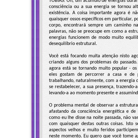
TOBIAS: Oh, um acúmulo de energias durant
consciência ou a sua energia se tornou al
existência. A coisa importante agora é n
quaisquer ossos específicos em particular,
corpo, encontrará sempre um caminho nat
palavras, não se preocupe em como a estru
energias funcionem de modo muito equili
desequilíbrio estrutural.
Você está focando muita atenção nisto ag
criando alguns dos problemas do passado
agora está se tornando muito popular - os
eles gostam de percorrer a casa e de p
trabalhando, naturalmente, com a energia 
se restabelecer, a sua presença, trazendo-
levando-a ao momento presente e assumind
O problema mental de observar a estrutura 
afastando da consciência energética e d
como eu lhe disse na noite passada, não v
com quaisquer destas outras coisas. Isto
aspectos velhos e muito feridos participe
neste momento. Eu quero que você tome ag