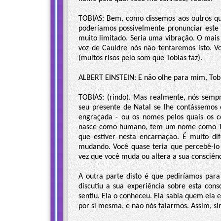
TOBIAS: Bem, como dissemos aos outros qu
poderíamos possivelmente pronunciar este
muito limitado. Seria uma vibração. O mais
voz de Cauldre nós não tentaremos isto. Vo
(muitos risos pelo som que Tobias faz).
ALBERT EINSTEIN: E não olhe para mim, Tob
TOBIAS: (rindo). Mas realmente, nós sem
seu presente de Natal se lhe contássemos 
engraçada - ou os nomes pelos quais os
nasce como humano, tem um nome como To
que estiver nesta encarnação. É muito dif
mudando. Você quase teria que percebê-lo 
vez que você muda ou altera a sua consciênci
A outra parte disto é que pediríamos par
discutiu a sua experiência sobre esta con
sentiu. Ela o conheceu. Ela sabia quem ela 
por si mesma, e não nós falarmos. Assim, si