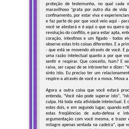
proteção de testemunha, no qual cada 
maravilhoso "grata por outro dia de vid
confinamento, por estar viva e experiencian
e faz parte do por que você veio aqui - par
você se atestará e é aqui o que eu quero 
revolução do conflito, e para estar apta, en
coração, intestinos e um fígado - todos e
observe estas três coisas diferentes. E a p
- que está se movendo através de você. E 
uma razão intelectual quanto a por que vo
sentir e respirar. Que conceito, hum? E
raiva, ser capaz de se introverter e dizer:
sinto isto. Eu preciso ter um relacionament
respire-a através de você e a mova. Mova a
Agora a outra coisa que você estará proc
entenda, "Você não pode superar isto", "i
culpa. Há toda esta atividade intelectual. 
estes dois, e em segundo lugar, quando est
estas freqüências de auto-defesa e in
argumentação com você mesma, e trazer e
milagre apenas sentada na cadeira", que vo