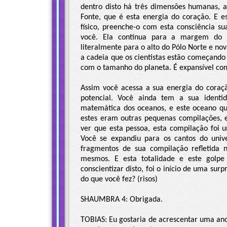
dentro disto há três dimensões humanas, 
Fonte, que é esta energia do coração. E e
físico, preenche-o com esta consciência s
você. Ela continua para a margem do d
literalmente para o alto do Pólo Norte e n
a cadeia que os cientistas estão começando
com o tamanho do planeta. É expansível com
Assim você acessa a sua energia do coraç
potencial. Você ainda tem a sua ident
matemática dos oceanos, e este oceano qu
estes eram outras pequenas compilações, e
ver que esta pessoa, esta compilação foi 
Você se expandiu para os cantos do univ
fragmentos de sua compilação refletida
mesmos. E esta totalidade e este golp
conscientizar disto, foi o início de uma sur
do que você fez? (risos)
SHAUMBRA 4: Obrigada.
TOBIAS: Eu gostaria de acrescentar uma an