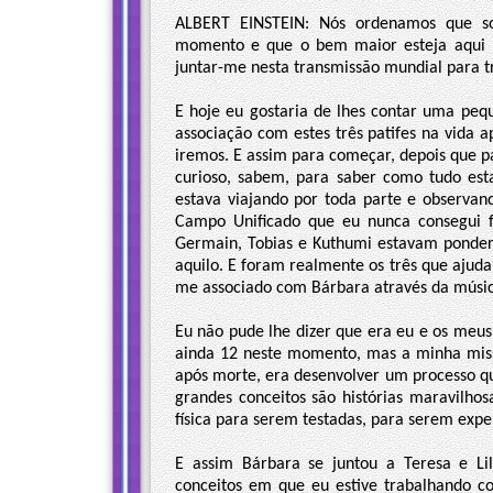
ALBERT EINSTEIN: Nós ordenamos que so
momento e que o bem maior esteja aqui pr
juntar-me nesta transmissão mundial para t
E hoje eu gostaria de lhes contar uma peq
associação com estes três patifes na vida
iremos. E assim para começar, depois que p
curioso, sabem, para saber como tudo es
estava viajando por toda parte e observan
Campo Unificado que eu nunca consegui fa
Germain, Tobias e Kuthumi estavam pondera
aquilo. E foram realmente os três que ajud
me associado com Bárbara através da música
Eu não pude lhe dizer que era eu e os meu
ainda 12 neste momento, mas a minha miss
após morte, era desenvolver um processo qu
grandes conceitos são histórias maravilho
física para serem testadas, para serem exp
E assim Bárbara se juntou a Teresa e Li
conceitos em que eu estive trabalhando 