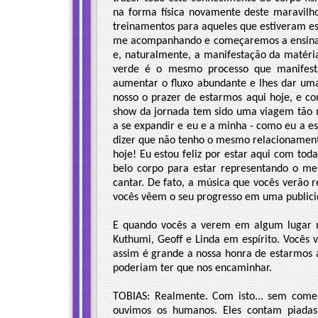
na forma física novamente deste maravil
treinamentos para aqueles que estiveram e
me acompanhando e começaremos a ensinar 
e, naturalmente, a manifestação da matéri
verde é o mesmo processo que manifesta
aumentar o fluxo abundante e lhes dar uma
nosso o prazer de estarmos aqui hoje, e c
show da jornada tem sido uma viagem tão 
a se expandir e eu e a minha - como eu a es
dizer que não tenho o mesmo relacionament
hoje! Eu estou feliz por estar aqui com to
belo corpo para estar representando o me
cantar. De fato, a música que vocês verão
vocês vêem o seu progresso em uma publicida
E quando vocês a verem em algum lugar n
Kuthumi, Geoff e Linda em espírito. Vocês v
assim é grande a nossa honra de estarmos 
poderiam ter que nos encaminhar.
TOBIAS: Realmente. Com isto... sem comen
ouvimos os humanos. Eles contam piadas