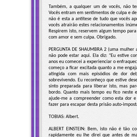
Também, a qualquer um de vocês, não te
Vocês entram em sentimentos de culpa e de
não é esta a antítese de tudo que vocês
vocês atrairão estes relacionamentos inúm
Respirem isto, reservem algum tempo para 
com amor e sem culpa. Obrigado.
PERGUNTA DE SHAUMBRA 2 (uma mulher ao 
não pode estar aqui. Ela diz: "Eu estive 
anos eu comecei a experienciar o enfraquec
começo a ficar excitada quanto a me engaj
atingida com mais episódios de dor deb
sobrevivendo. Eu reconheço que estive des
sinto preparada para liberar isto, mas p
bordo. Quanto mais tempo eu fico neste es
ajude-me a compreender como esta dor e 
fazer para escapar desta prisão auto-impos
TOBIAS: Albert.
ALBERT EINSTEIN: Bem, isto não é tão c
rapidamente eu lhe direi que antes de 