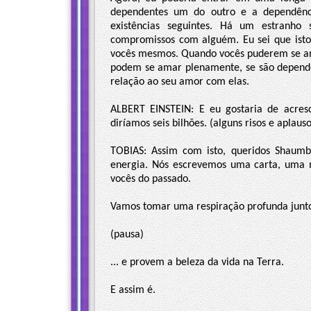
dependentes um do outro e a dependênci
existências seguintes. Há um estranh
compromissos com alguém. Eu sei que isto
vocês mesmos. Quando vocês puderem se am
podem se amar plenamente, se são depende
relação ao seu amor com elas.
ALBERT EINSTEIN: E eu gostaria de acre
diríamos seis bilhões. (alguns risos e aplaus
TOBIAS: Assim com isto, queridos Shaum
energia. Nós escrevemos uma carta, uma
vocês do passado.
Vamos tomar uma respiração profunda junto
(pausa)
... e provem a beleza da vida na Terra.
E assim é.