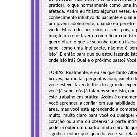
praticar, o que normalmente como uma in
afetada. Assim eu fiz isto algumas vezes, 
conhecimento intuitivo do paciente e qual
um jovem adolescente, quando eu penetrei l
vindo. Mas todos ao redor, os seus pais, o 
imaginar o que fazer e como lidar com isto.
quero dizer, o que se supunha que eu fize
papel como uma intérprete, não me é perm
isto". E então para que eu estou fazendo is
onde isto irá? Qual é o próximo passo? Você
TOBIAS: Realmente, e eu sei que tanto Alb
breves, há muitas perguntas aqui, exceto 
você esteve fazendo lhe deu grande exper
você já sabe, nós já falamos sobre isto, qu
este trabalho em prática. Assim é o momen
Você aprendeu a confiar em sua habilidade i
área, mas você está aprendendo a compreen
muito, muito claro para você ou qualquer 
coração ou alma ou observar a parte ínti
poderia obter um quadro muito claro do qu
significa então que quando você se rel