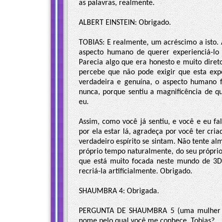
as palavras, realmente.
ALBERT EINSTEIN: Obrigado.
TOBIAS: E realmente, um acréscimo a isto. 
aspecto humano de querer experienciá-lo 
Parecia algo que era honesto e muito dire
percebe que não pode exigir que esta exp
verdadeira e genuína, o aspecto humano f
nunca, porque sentiu a magnificência de q
eu.
Assim, como você já sentiu, e você e eu fa
por ela estar lá, agradeça por você ter cri
verdadeiro espírito se sintam. Não tente al
próprio tempo naturalmente, do seu própri
que está muito focada neste mundo de 3D,
recriá-la artificialmente. Obrigado.
SHAUMBRA 4: Obrigada.
PERGUNTA DE SHAUMBRA 5 (uma mulher ao 
nome pelo qual você me conhece, Tobias?