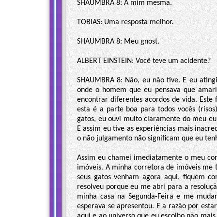
SHAUMBRA 8: A mim mesma.
TOBIAS: Uma resposta melhor.
SHAUMBRA 8: Meu gnost.
ALBERT EINSTEIN: Você teve um acidente?
SHAUMBRA 8: Não, eu não tive. E eu atingi 
onde o homem que eu pensava que amaria
encontrar diferentes acordos de vida. Este
esta é a parte boa para todos vocês (risos
gatos, eu ouvi muito claramente do meu eu a
E assim eu tive as experiências mais inacr
o não julgamento não significam que eu ten
Assim eu chamei imediatamente o meu cont
imóveis. A minha corretora de imóveis me t
seus gatos venham agora aqui, fiquem co
resolveu porque eu me abri para a resoluç
minha casa na Segunda-Feira e me mudand
esperava se apresentou. E a razão por esta
aqui e ao universo que eu escolho não mais 