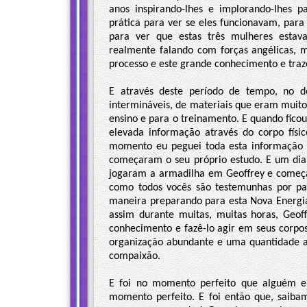
anos inspirando-lhes e implorando-lhes 
prática para ver se eles funcionavam, par
para ver que estas três mulheres estav
realmente falando com forças angélicas, m
processo e este grande conhecimento e trazê
E através deste período de tempo, no de
intermináveis, de materiais que eram muit
ensino e para o treinamento. E quando fic
elevada informação através do corpo físi
momento eu peguei toda esta informação e
começaram o seu próprio estudo. E um dia
jogaram a armadilha em Geoffrey e começar
como todos vocês são testemunhas por pa
maneira preparando para esta Nova Energia
assim durante muitas, muitas horas, Geof
conhecimento e fazê-lo agir em seus corpo
organização abundante e uma quantidade ab
compaixão.
E foi no momento perfeito que alguém en
momento perfeito. E foi então que, saibam