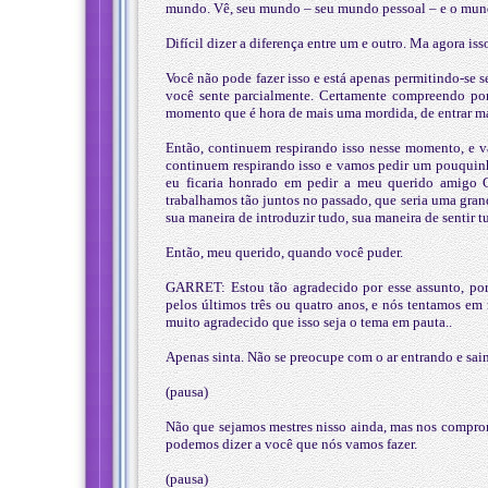
mundo. Vê, seu mundo – seu mundo pessoal – e o mundo
Difícil dizer a diferença entre um e outro. Ma agora iss
Você não pode fazer isso e está apenas permitindo-se se
você sente parcialmente. Certamente compreendo po
momento que é hora de mais uma mordida, de entrar ma
Então, continuem respirando isso nesse momento, e v
continuem respirando isso e vamos pedir um pouqui
eu ficaria honrado em pedir a meu querido amigo G
trabalhamos tão juntos no passado, que seria uma grand
sua maneira de introduzir tudo, sua maneira de sentir 
Então, meu querido, quando você puder.
GARRET: Estou tão agradecido por esse assunto, po
pelos últimos três ou quatro anos, e nós tentamos em 
muito agradecido que isso seja o tema em pauta..
Apenas sinta. Não se preocupe com o ar entrando e saind
(pausa)
Não que sejamos mestres nisso ainda, mas nos compro
podemos dizer a você que nós vamos fazer.
(pausa)