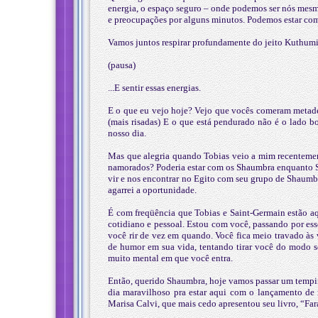
energia, o espaço seguro – onde podemos ser nós mesm
e preocupações por alguns minutos. Podemos estar com
Vamos juntos respirar profundamente do jeito Kuthumi.
(pausa)
...E sentir essas energias.
E o que eu vejo hoje? Vejo que vocês comeram metade 
(mais risadas) E o que está pendurado não é o lado 
nosso dia.
Mas que alegria quando Tobias veio a mim recentemen
namorados? Poderia estar com os Shaumbra enquanto Sa
vir e nos encontrar no Egito com seu grupo de Shaumbr
agarrei a oportunidade.
É com freqüência que Tobias e Saint-Germain estão a
cotidiano e pessoal. Estou com você, passando por ess
você rir de vez em quando. Você fica meio travado às
de humor em sua vida, tentando tirar você do modo sé
muito mental em que você entra.
Então, querido Shaumbra, hoje vamos passar um tempi
dia maravilhoso pra estar aqui com o lançamento de 
Marisa Calvi, que mais cedo apresentou seu livro, “Far