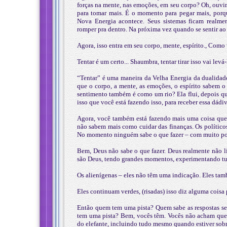
forças na mente, nas emoções, em seu corpo? Oh, ouvi
para tomar mais. É o momento para pegar mais, porq
Nova Energia acontece. Seus sistemas ficam realme
romper pra dentro. Na próxima vez quando se sentir ao 
Agora, isso entra em seu corpo, mente, espírito., Como v
Tentar é um certo... Shaumbra, tentar tirar isso vai lev
“Tentar” é uma maneira da Velha Energia da dualidade 
que o corpo, a mente, as emoções, o espírito sabem o
sentimento também é como um rio? Ela flui, depois qu
isso que você está fazendo isso, para receber essa dádiv
Agora, você também está fazendo mais uma coisa que 
não sabem mais como cuidar das finanças. Os político
No momento ninguém sabe o que fazer – com muito pou
Bem, Deus não sabe o que fazer. Deus realmente não lig
são Deus, tendo grandes momentos, experimentando tu
Os alienígenas – eles não têm uma indicação. Eles tam
Eles continuam verdes, (risadas) isso diz alguma coisa 
Então quem tem uma pista? Quem sabe as respostas se 
tem uma pista? Bem, vocês têm. Vocês não acham que
do elefante, incluindo tudo mesmo quando estiver sobr