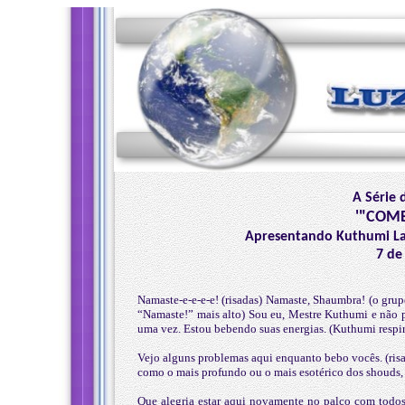
A Série 
'"COME
Apresentando Kuthumi Lal
7 de
Namaste-e-e-e-e! (risadas) Namaste, Shaumbra! (o gru
“Namaste!” mais alto) Sou eu, Mestre Kuthumi e não p
uma vez. Estou bebendo suas energias. (Kuthumi respi
Vejo alguns problemas aqui enquanto bebo vocês. (risad
como o mais profundo ou o mais esotérico dos shouds, 
Que alegria estar aqui novamente no palco com todos 