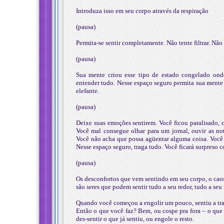
Introduza isso em seu corpo através da respiração
(pausa)
Permita-se sentir completamente. Não tente filtrar. Não 
(pausa)
Sua mente criou esse tipo de estado congelado onde
entender tudo. Nesse espaço seguro permita sua mente 
elefante.
(pausa)
Deixe suas emoções sentirem. Você ficou paralisado,
Você mal consegue olhar para um jornal, ouvir as no
Você não acha que possa agüentar alguma coisa. Você 
Nesse espaço seguro, traga tudo. Você ficará surpreso
(pausa)
Os desconfortos que vem sentindo em seu corpo, o caos
são seres que podem sentir tudo a seu redor, tudo a se
Quando você começou a engolir um pouco, sentiu a trav
Então o que você faz? Bem, ou cospe pra fora – o que
des-sentir o que já sentiu, ou engole o resto.