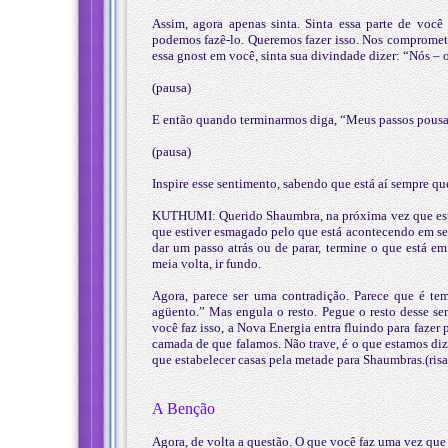
Assim, agora apenas sinta. Sinta essa parte de voc
podemos fazê-lo. Queremos fazer isso. Nos compromete
essa gnost em você, sinta sua divindade dizer: “Nós – 
(pausa)
E então quando terminarmos diga, “Meus passos pous
(pausa)
Inspire esse sentimento, sabendo que está aí sempre que
KUTHUMI: Querido Shaumbra, na próxima vez que esti
que estiver esmagado pelo que está acontecendo em se
dar um passo atrás ou de parar, termine o que está e
meia volta, ir fundo.
Agora, parece ser uma contradição. Parece que é tem
agüento.” Mas engula o resto. Pegue o resto desse s
você faz isso, a Nova Energia entra fluindo para fazer
camada de que falamos. Não trave, é o que estamos di
que estabelecer casas pela metade para Shaumbras.(risa
A Benção
Agora, de volta a questão. O que você faz uma vez qu