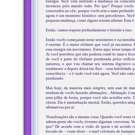
Energia. Você vem sentindo a mudança na consciên
incerteza pelo mundo todo. Por que? Porque vocês 
conectados ao céu; porque vocês tem o mais profundo 
agora é um momento histórico sem precedentes. Você 
pequena mudança, como alguns tentam afirmar. Essa é a
Então, vamos respirar profundamente e brindar a isso.
Então vocês começaram nesse sentimento e na introduç
é enorme. É o maior elefante que você já encontrou. 
essa energia em movimento. Estou aqui nesse tempo d
Aí você percebeu que não poderia comê-lo mais e fico
de você e parte do elefante pendurada pelos orifíci
natureza, o que vou chamar seu sistema digestivo con
totalmente e depois deixá-las fluir – essa habilidade 
consciência – e é onde você está agora. Você não está
pendurado.
Mas hoje, da maneira mais simples, sem usar de ma
nenhum de vocês fazendo afirmações... Afirmação é um
uma pilha de bosta, porque você não acredita nela. D
cheira. Ela é masturbação mental. Então, queridos ami
afirmativas por aí.
Visualizações são a mesma coisa. Quando você tenta vi
sabem quem são vocês, tivemos algumas conversas. Vo
que? De acordo com a visão de quem e de acordo co
bocado de – como dizer – e-mail celestiais de humano