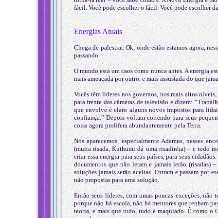
fácil. Você pode escolher o fácil. Você pode escolher d
Energias Atuais
Chega de palestrar. Ok, onde estão estamos agora, ne
passando.
O mundo está um caos como nunca antes. A energia est
mais ameaçada por outro, e mais assustada do que jama
Vocês têm líderes nos governos, nos mais altos níveis
para frente das câmeras de televisão e dizem: “Traba
que envolve é claro alguns novos impostos para lid
confiança.” Depois voltam correndo para seus pequeno
coisa agora prolifera abundantemente pela Terra.
Nós aparecemos, especialmente Adamus, nesses en
(muita risada, Kuthumi dá uma risadinha) – e todo 
criar essa energia para seus países, para seus cidadã
documentos que não leram e jamais lerão (risadas) –
soluções jamais serão aceitas. Entram e passam por es
não propostas para uma solução.
Então seus líderes, com umas poucas exceções, não t
porque não há escola, não há mentores que tenham pas
teoria, e mais que tudo, tudo é maquiado. É como o O