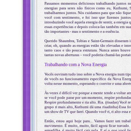
Passamos momentos deliciosos trabalhando juntos ne
energias para seres não físicos como eu, Kuthumi, S
trabalharmos juntos. Nós cuidamos para que não fique
você com sentimento, e foi isso que fizemos juntos
introduzindo você aquela energia de sentir, a energia q
essas experiências e depois coloca-las também em sua e
tão importantes - mas o sentimento e a essência.
Querido Shaumbra, Tobias e Saint-Germain disseram i
criar, oh, quando as energias estão tão elevadas e int
tanto caos e tão pouca estrutura. Nunca antes houv
tantas novas aberturas – você poderia chamá-las portais
Trabalhando com a Nova Energia
Vocês ouviram tudo isso sobre a Nova energia num tip
de vocês no funcionamento específico da Nova Energi
volta nesse momento, esperando o convite e uma abert
Às vezes é difícil ver porque a mente tende a voltar a
se você pode parar por um momento, respire profundam
Respire profundamente e ria alto. Ria. (risadas) Você r
grupo ri mais alto, Kuthumi dá uma risadinha) Essa fo
um show de TV que farei. Quando você ri, ri alto essa en
Então, estou aqui hoje para... Vamos fazer um traba
movimento. É muito, muito, fácil agora ficar travado
armadilha, é muito fácil cair nela. E aí o que você 