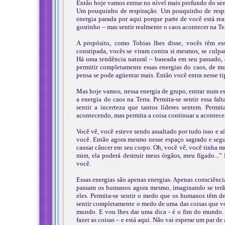
Então hoje vamos entrar no nível mais profundo do sent
Um pouquinho de respiração. Um pouquinho de respi
energia parada por aqui porque parte de você está re
gostinho – mas sentir realmente o caos acontecer na Te
A propósito, como Tobias lhes disse, vocês têm es
constipada, vocês se viram contra si mesmos, se culpa
Há uma tendência natural – baseada em seu passado, 
permitir completamente essas energias do caos, de mu
pensa se pode agüentar mais. Então você entra nesse ti
Mas hoje vamos, nessa energia de grupo, entrar num est
a energia do caos na Terra. Permita-se sentir essa f
sentir a incerteza que tantos líderes sentem. Permi
acontecendo, mas permita a coisa continuar a acontecer.
Você vê, você esteve sendo assaltado por tudo isso e aí
você. Então agora mesmo nesse espaço sagrado e segur
causar câncer em seu corpo. Oh, você vê, você tinha me
mim, ela poderá destruir meus órgãos, meu fígado...”
você.
Essas energias são apenas energias. Apenas consciênci
passam os humanos agora mesmo, imaginando se terão 
eles. Permita-se sentir o medo que os humanos têm de 
sentir completamente o medo de uma das coisas que v
mundo. E vou lhes dar uma dica - é o fim do mundo.
fazer as coisas – e está aqui. Não vai esperar um par d