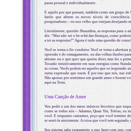
passa pessoal e individualmente.
E aquilo por que passam, também como um grupo de Sh
faróis que abrem os novos níveis de consciência
pesquisadores – ou nos velho que estejam desejando m
Literalmente, querido Shaumbra, as respostas para o 
diz: “Mas não sei o be-a-bá das finanças, como poderia
a ter as respostas?” Agora é tudo uma questão de consci
Você se torna o fio condutor. Você se torna a abertura
opressão e do esmagamento, ou das velhas ilusões para
abismo ou o que quer que queira dizer, mas foi o prime
Tocarão intuitivamente em suas energias como Standar
as coisas. Vocês podem ser aqueles que os inspirarão a
outra expressão que usem. É por isso que nós, nas esf
Não apenas por sentirmos um grande amor e honrar vo
aqui na Terra.
Uma Canção de Amor
Vou pedir a um dos meus músicos favoritos que toqu
como se todos nós – Adamus, Quan Yin, Tobias, eu 
você. E enquanto cantamos, peço que você termine de 
se senti-la atrozmente. A coisa que você tem segurado, 
Seu sistema sabe exatamente o que fazer com isso, como 