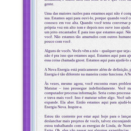
gente.
Uma das maiores razões para estarmos aqui não é comp
sua. Estamos aqui para ouvi-lo, porque quando você c
conosco em voz alta. Quando você tenta conversar p
própria voz em alto tom e depois nos ouve isso ajuda 
um jeito encantador. É para isso que estamos aqui. N
você. Não estamos tão amarrados com outros humano
pouco com você.
Alguns de vocês. Vocês vêm a nós – qualquer que seja 
não é pra isso que estamos aqui. Estamos aqui para aju
essa coisa chamada gnost. Estamos aqui para ajudá-lo 
A Nova Energia está praticamente além de definição, p
Energia é tão diferente na maneira como funciona. A No
Às vezes, mesmo agora, você encontra esses problem
Matutar – isso prossegue indefinidamente. Você
computador processa informação. Seria como processa-lo
e trava mais você. Isso é matutar sobre algo. Você sa
expande. Ela abre. Então estamos aqui para ajudá-lo 
Energia Nova. Inspire-a.
Estou tão contente por estar aqui hoje para o lança
deslanchar mais projetos de vocês, talvez encorajand
estou trabalhando com as energias de Linda, de Norm
Egito. Oh, eles vão passar por algumas experiências,