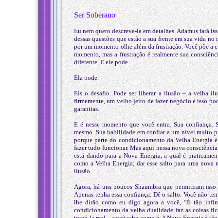
Ser Soberano
Eu nem quero descreve-la em detalhes. Adamus fará iss
dessas questões que estão a sua frente em sua vida no
por um momento olhe além da frustração. Você põe a c
momento, mas a frustração é realmente sua consciênci
diferente. E ele pode.
Ela pode.
Eis o desafio. Pode ser liberar a ilusão – a velha i
firmemente, um velho jeito de fazer negócio e isso pod
garantias.
E é nesse momento que você entra. Sua confiança. S
mesmo. Sua habilidade em confiar a um nível muito p
porque parte do condicionamento da Velha Energia é
fazer tudo funcionar. Mas aqui nessa nova consciência
está dando para a Nova Energia, a qual é praticamen
como a Velha Energia; dar esse salto para uma nova m
ilusão.
Agora, há uns poucos Shaumbra que permitiram isso a 
Apenas tenha essa confiança. Dê o salto. Você não tem 
lhe dirão como eu digo agora a você, “É tão infin
condicionamento da velha dualidade faz as coisas ficar
torná-la real – você sabe como é. A Nova Energia é tão 