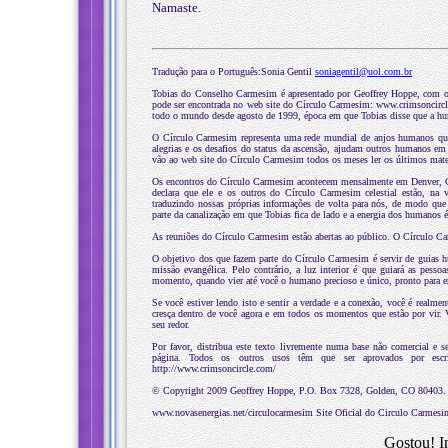
Namaste.
Tradução para o Português:Sonia Gentil
soniagentil@uol.com.br
Tobias do Conselho Carmesim é apresentado por Geoffrey Hoppe, com o p
pode ser encontrada no web site do Círculo Carmesim: www.crimsoncircl
todo o mundo desde agosto de 1999, época em que Tobias disse que a huma
O Círculo Carmesim representa uma rede mundial de anjos humanos que e
alegrias e os desafios do status da ascensão, ajudam outros humanos em
vão ao web site do Círculo Carmesim todos os meses ler os últimos materi
Os encontros do Círculo Carmesim acontecem mensalmente em Denver, Col
declara que ele e os outros do Círculo Carmesim celestial estão, na 
traduzindo nossas próprias informações de volta para nós, de modo que
parte da canalização em que Tobias fica de lado e a energia dos humanos 
As reuniões do Círculo Carmesim estão abertas ao público. O Círculo 
O objetivo dos que fazem parte do Círculo Carmesim é servir de guias h
missão evangélica. Pelo contrário, a luz interior é que guiará as pesso
momento, quando vier até você o humano precioso e único, pronto para e
Se você estiver lendo isto e sentir a verdade e a conexão, você é rea
cresça dentro de você agora e em todos os momentos que estão por vir. 
seu redor.
Por favor, distribua este texto livremente numa base não comercial e s
página. Todos os outros usos têm que ser aprovados por escr
http://www.crimsoncircle.com/
© Copyright 2009 Geoffrey Hoppe, P.O. Box 7328, Golden, CO 80403. To
www.novasenergias.net/circulocarmesim Site Oficial do Circulo Carmesim
Gostou! I