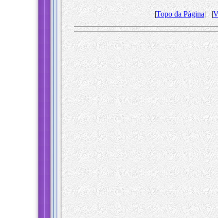
|
Topo da Página
| |
V