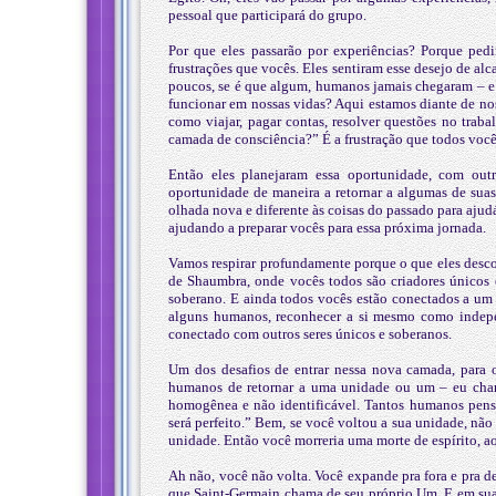
pessoal que participará do grupo.
Por que eles passarão por experiências? Porque pedi
frustrações que vocês. Eles sentiram esse desejo de a
poucos, se é que algum, humanos jamais chegaram – e 
funcionar em nossas vidas? Aqui estamos diante de no
como viajar, pagar contas, resolver questões no trab
camada de consciência?” É a frustração que todos você
Então eles planejaram essa oportunidade, com out
oportunidade de maneira a retornar a algumas de suas
olhada nova e diferente às coisas do passado para aju
ajudando a preparar vocês para essa próxima jornada.
Vamos respirar profundamente porque o que eles desco
de Shaumbra, onde vocês todos são criadores únicos 
soberano. E ainda todos vocês estão conectados a um n
alguns humanos, reconhecer a si mesmo como indepen
conectado com outros seres únicos e soberanos.
Um dos desafios de entrar nessa nova camada, para 
humanos de retornar a uma unidade ou um – eu chamo
homogênea e não identificável. Tantos humanos pensa
será perfeito.” Bem, se você voltou a sua unidade, não
unidade. Então você morreria uma morte de espírito, a
Ah não, você não volta. Você expande pra fora e pra 
que Saint-Germain chama de seu próprio Um. E em sua