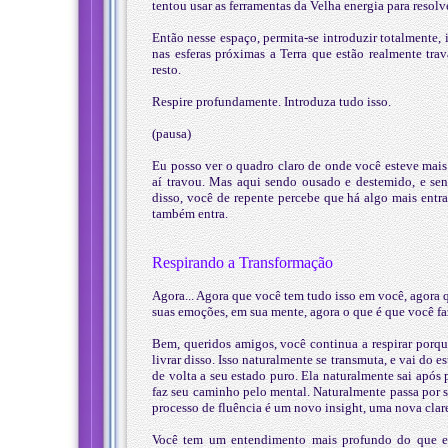
tentou usar as ferramentas da Velha energia para resolv
Então nesse espaço, permita-se introduzir totalmente, i
nas esferas próximas a Terra que estão realmente tr
resto.
Respire profundamente. Introduza tudo isso.
(pausa)
Eu posso ver o quadro claro de onde você esteve mais
aí travou. Mas aqui sendo ousado e destemido, e sen
disso, você de repente percebe que há algo mais ent
também entra.
Respirando a Transformação
Agora... Agora que você tem tudo isso em você, agora 
suas emoções, em sua mente, agora o que é que você fa
Bem, queridos amigos, você continua a respirar porque
livrar disso. Isso naturalmente se transmuta, e vai do
de volta a seu estado puro. Ela naturalmente sai após
faz seu caminho pelo mental. Naturalmente passa por s
processo de fluência é um novo insight, uma nova clar
Você tem um entendimento mais profundo do que e