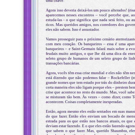
uma chave.
Agora isso deveria deixá-los um pouco alterados! (ri
aparecemos nesses encontros – você percebe que, ao
estuda-las - o que significa que nada será feito, ou
ricos. Mas queridos amigos, nos corredores dos govern
eles não sabem. Isso é assustador.
Vamos prosseguir para o próximo cenário aterrorizant
com meu coração. Os banqueiros – essa é uma apav
banqueiros – e Saint-Germain falará mais sobre a evo
feudais muito antigos, o que lhe dá uma dica da ener
seleto grupo de humanos de um seleto grupo de lin
transações bancárias.
Agora, vocês têm essa crise mundial e eles não têm n
está dizendo que não podemos falar – Rockefeller (m
grande nomes que tem estado por trás do dinheiro dur
certa maneira eles não ligam porque eles – prestem bem
crise que acontece no resto do mundo. Mas, você sabe
se misturam tão bem. Às vezes – como dizer, como T
acontecem. Coisas completamente inesperadas.
Então, agora mesmo eles estão sentados em suas mans
do que fazer. Então eles enviam um bocado de me
estrada para os que estão nos bancos atuais, os que
deviam estar fazendo. E o que eles estão fazendo agora
que sabem o que fazer. Mas, querido Shaumbra, ele