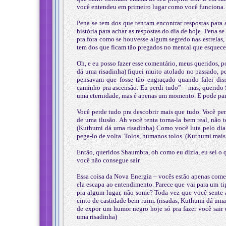
você entendeu em primeiro lugar como você funciona.
Pena se tem dos que tentam encontrar respostas para 
história para achar as respostas do dia de hoje. Pena 
pra fora como se houvesse algum segredo nas estrelas
tem dos que ficam tão pregados no mental que esquecem
Oh, e eu posso fazer esse comentário, meus queridos,
dá uma risadinha) fiquei muito atolado no passado, p
pensavam que fosse tão engraçado quando falei di
caminho pra ascensão. Eu perdi tudo” – mas, querid
uma eternidade, mas é apenas um momento. E pode par
Você perde tudo pra descobrir mais que tudo. Você pe
de uma ilusão. Ah você tenta torna-la bem real, não t
(Kuthumi dá uma risadinha) Como você luta pelo dia a
pega-lo de volta. Tolos, humanos tolos. (Kuthumi mai
Então, queridos Shaumbra, oh como eu dizia, eu sei o q
você não consegue sair.
Essa coisa da Nova Energia – vocês estão apenas com
ela escapa ao entendimento. Parece que vai para um t
pra algum lugar, não some? Toda vez que você sente a
cinto de castidade bem ruim. (risadas, Kuthumi dá uma r
de expor um humor negro hoje só pra fazer você sair 
uma risadinha)