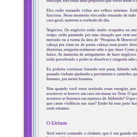
desculpe, eles estão mais perplexos que vocês sobre o q
Eles estão tentando voltar aos velhos sistemas. Est
funciona. Nesse momento eles estão tentando de tudo 
caos geral, aumenta a confusão do dia.
Negócios. Os negócios estão muito ocupados no mom
tempo estão passando por uma situação que nem seus
mercado ou a turma da área de “Pesquisa & Desenvol
cabeça pra cima ou de ponta cabeça num ponto dete
diretorias, ninguém realmente sabe o que fazer. Como
baixo. As maneiras de antigamente de fazer negócio
estão percebendo o poder se dissolver e ninguém sabe 
Eu poderia continuar listando sem parar, falando sob
passado vinham ajudando a pavimentar o caminho, que 
humano, pra mente humana.
Mas quando você entra sentindo essas energias, por
acontecer se houver um caos em massa na Terra. O que 
acontece se fizermos um repeteco de Atlântida? O que a
que cause violência nas ruas? Então há essa parte hu
onde estamos.
O Elefante
Você esteve comendo o elefante, que é um grande ele