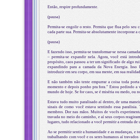
Então, respire profundamente.
(pausa)
Permita-se engolir o resto. Permita que flua pelo seu 
cada parte sua. Permita-se absolutamente incorporar 
(pausa)
E fazendo isso, permita-se transformar-se nessa camad
– permita-se expandir nela. Agora, você está intr
propósito, caos passou a ter um significado de algo ru
expandindo para a camada da Nova Energia. Isso lh
introduzir em seu corpo, em sua mente, em sua realid
E não também não tente empurrar a coisa toda porta 
momento e depois ponho pra fora.” Estou pedindo a vo
mundo de hoje. Se for caos, se é miséria ou medo, ou n
Estava tudo muito paralisado aí dentro, de uma manei
sinais de como você estava sentindo essa paralisi
membros. Dor nas mãos. Muitos de vocês experimentar
travada no meio do caminho, e aí seus corpos reagiram
lugares, tudo relacionado a você permitir a entrada de
Ao se permitir sentir a humanidade e as mudanças, e to
trabalhando com você e os seres humanos aí travados 