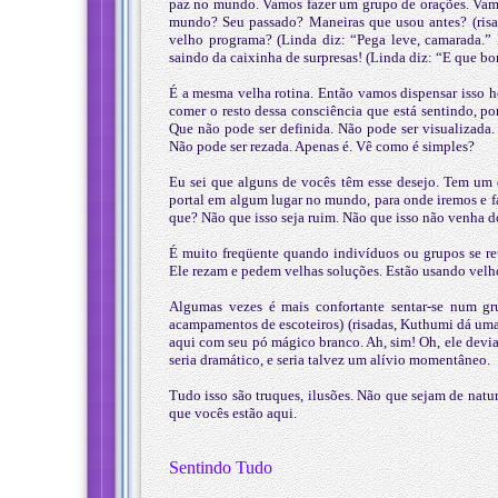
paz no mundo. Vamos fazer um grupo de orações. Vam
mundo? Seu passado? Maneiras que usou antes? (ris
velho programa? (Linda diz: “Pega leve, camarada.”
saindo da caixinha de surpresas! (Linda diz: “E que bo
É a mesma velha rotina. Então vamos dispensar isso h
comer o resto dessa consciência que está sentindo, p
Que não pode ser definida. Não pode ser visualizada.
Não pode ser rezada. Apenas é. Vê como é simples?
Eu sei que alguns de vocês têm esse desejo. Tem um
portal em algum lugar no mundo, para onde iremos e fa
que? Não que isso seja ruim. Não que isso não venha d
É muito freqüente quando indivíduos ou grupos se reú
Ele rezam e pedem velhas soluções. Estão usando velhos
Algumas vezes é mais confortante sentar-se num g
acampamentos de escoteiros) (risadas, Kuthumi dá uma
aqui com seu pó mágico branco. Ah, sim! Oh, ele devia 
seria dramático, e seria talvez um alívio momentâneo.
Tudo isso são truques, ilusões. Não que sejam de natu
que vocês estão aqui.
Sentindo Tudo