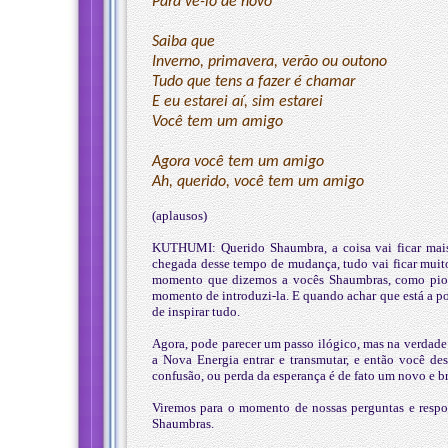
Para vê-lo de novo
Saiba que
Inverno, primavera, verão ou outono
Tudo que tens a fazer é chamar
E eu estarei aí, sim estarei
Você tem um amigo
Agora você tem um amigo
Ah, querido, você tem um amigo
(aplausos)
KUTHUMI: Querido Shaumbra, a coisa vai ficar mais i
chegada desse tempo de mudança, tudo vai ficar muito
momento que dizemos a vocês Shaumbras, como pionei
momento de introduzi-la. E quando achar que está a p
de inspirar tudo.
Agora, pode parecer um passo ilógico, mas na verdade 
a Nova Energia entrar e transmutar, e então você d
confusão, ou perda da esperança é de fato um novo e bri
Viremos para o momento de nossas perguntas e respos
Shaumbras.