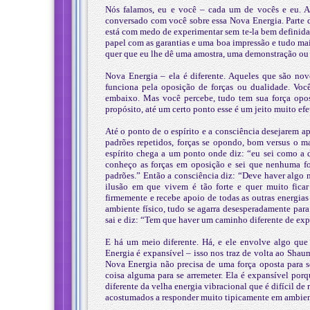
Nós falamos, eu e você – cada um de vocês e eu. 
conversado com você sobre essa Nova Energia. Parte d
está com medo de experimentar sem te-la bem definida
papel com as garantias e uma boa impressão e tudo mais
quer que eu lhe dê uma amostra, uma demonstração ou u
Nova Energia – ela é diferente. Aqueles que são no
funciona pela oposição de forças ou dualidade. Voc
embaixo. Mas você percebe, tudo tem sua força oposta
propósito, até um certo ponto esse é um jeito muito efet
Até o ponto de o espírito e a consciência desejarem 
padrões repetidos, forças se opondo, bom versus o m
espírito chega a um ponto onde diz: “eu sei como a d
conheço as forças em oposição e sei que nenhuma f
padrões.” Então a consciência diz: “Deve haver algo 
ilusão em que vivem é tão forte e quer muito ficar 
firmemente e recebe apoio de todas as outras energias
ambiente físico, tudo se agarra desesperadamente para 
sai e diz: “Tem que haver um caminho diferente de exp
E há um meio diferente. Há, e ele envolve algo qu
Energia é expansível – isso nos traz de volta ao Shaum
Nova Energia não precisa de uma força oposta para se
coisa alguma para se arremeter. Ela é expansível por
diferente da velha energia vibracional que é difícil de
acostumados a responder muito tipicamente em ambient