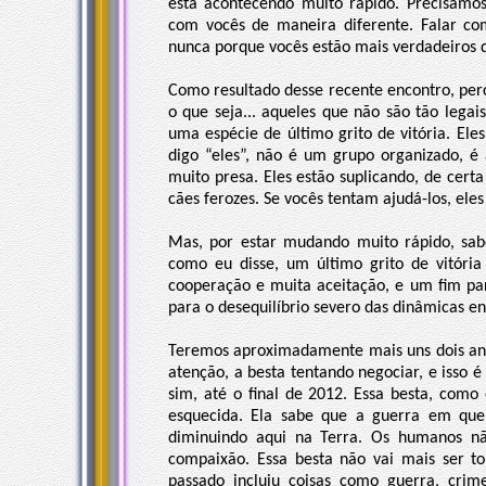
está acontecendo muito rápido. Precisamos
com vocês de maneira diferente. Falar co
nunca porque vocês estão mais verdadeiros 
Como resultado desse recente encontro, pe
o que seja... aqueles que não são tão legai
uma espécie de último grito de vitória. E
digo “eles”, não é um grupo organizado, é 
muito presa. Eles estão suplicando, de cer
cães ferozes. Se vocês tentam ajudá-los, el
Mas, por estar mudando muito rápido, sab
como eu disse, um último grito de vitória
cooperação e muita aceitação, e um fim pa
para o desequilíbrio severo das dinâmicas e
Teremos aproximadamente mais uns dois an
atenção, a besta tentando negociar, e isso 
sim, até o final de 2012. Essa besta, como
esquecida. Ela sabe que a guerra em que 
diminuindo aqui na Terra. Os humanos n
compaixão. Essa besta não vai mais ser to
passado incluiu coisas como guerra, cri