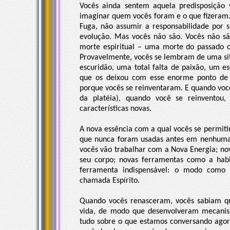
Vocês ainda sentem aquela predisposição v
imaginar quem vocês foram e o que fizeram
Fuga, não assumir a responsabilidade por
evolução. Mas vocês não são. Vocês não sã
morte espiritual – uma morte do passado o
Provavelmente, vocês se lembram de uma si
escuridão, uma total falta de paixão, um
que os deixou com esse enorme ponto de
porque vocês se reinventaram. E quando vo
da platéia), quando você se reinventou,
características novas.
A nova essência com a qual vocês se permiti
que nunca foram usadas antes em nenhuma
vocês vão trabalhar com a Nova Energia; n
seu corpo; novas ferramentas como a hab
ferramenta indispensável: o modo como 
chamada Espírito.
Quando vocês renasceram, vocês sabiam qu
vida, de modo que desenvolveram mecanism
tudo sobre o que estamos conversando agor