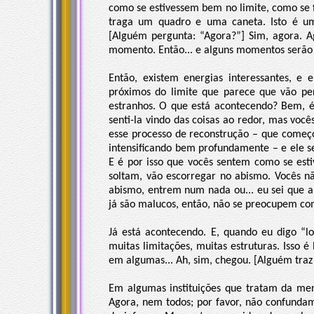
como se estivessem bem no limite, como se 
traga um quadro e uma caneta. Isto é um
[Alguém pergunta: “Agora?”] Sim, agora.
momento. Então... e alguns momentos serão n
Então, existem energias interessantes, e 
próximos do limite que parece que vão perd
estranhos. O que está acontecendo? Bem, 
senti-la vindo das coisas ao redor, mas voc
esse processo de reconstrução – que começo
intensificando bem profundamente – e ele se
E é por isso que vocês sentem como se esti
soltam, vão escorregar no abismo. Vocês n
abismo, entrem num nada ou... eu sei que a
já são malucos, então, não se preocupem com
Já está acontecendo. E, quando eu digo “lo
muitas limitações, muitas estruturas. Isso é
em algumas... Ah, sim, chegou. [Alguém traz 
Em algumas instituições que tratam da ment
Agora, nem todos; por favor, não confunda