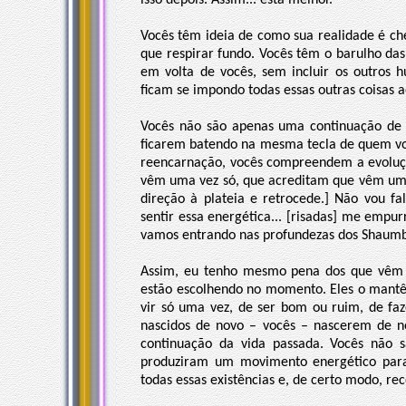
isso depois. Assim... está melhor.
Vocês têm ideia de como sua realidade é ch
que respirar fundo. Vocês têm o barulho das 
em volta de vocês, sem incluir os outros 
ficam se impondo todas essas outras coisas a
Vocês não são apenas uma continuação de s
ficarem batendo na mesma tecla de quem vo
reencarnação, vocês compreendem a evoluçã
vêm uma vez só, que acreditam que vêm uma
direção à plateia e retrocede.] Não vou f
sentir essa energética... [risadas] me empurr
vamos entrando nas profundezas dos Shaumbr
Assim, eu tenho mesmo pena dos que vêm 
estão escolhendo no momento. Eles o mantêm
vir só uma vez, de ser bom ou ruim, de faz
nascidos de novo – vocês – nascerem de 
continuação da vida passada. Vocês não 
produziram um movimento energético para 
todas essas existências e, de certo modo, r