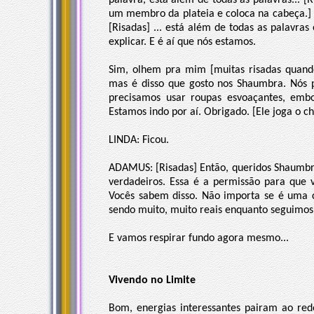
palavra, está além de todas as palavras...
um membro da plateia e coloca na cabeça.] 
[Risadas] ... está além de todas as palavr
explicar. E é aí que nós estamos.
Sim, olhem pra mim [muitas risadas quand
mas é disso que gosto nos Shaumbra. Nós p
precisamos usar roupas esvoaçantes, embor
Estamos indo por aí. Obrigado. [Ele joga o ch
LINDA: Ficou.
ADAMUS: [Risadas] Então, queridos Shaumbr
verdadeiros. Essa é a permissão para que 
Vocês sabem disso. Não importa se é uma c
sendo muito, muito reais enquanto seguimos
E vamos respirar fundo agora mesmo...
Vivendo no Limite
Bom, energias interessantes pairam ao redo