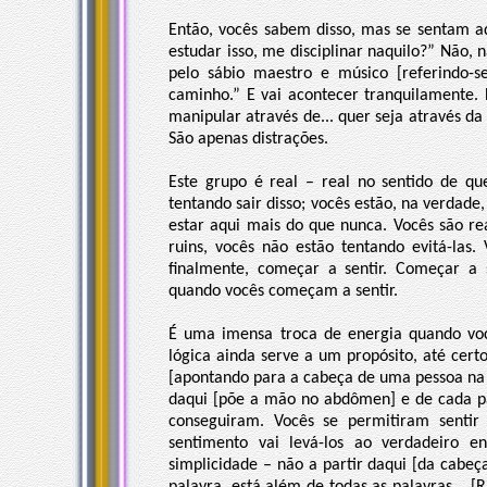
Então, vocês sabem disso, mas se sentam a
estudar isso, me disciplinar naquilo?” Não,
pelo sábio maestro e músico [referindo-s
caminho.” E vai acontecer tranquilamente.
manipular através de... quer seja através da
São apenas distrações.
Este grupo é real – real no sentido de qu
tentando sair disso; vocês estão, na verdade
estar aqui mais do que nunca. Vocês são re
ruins, vocês não estão tentando evitá-las
finalmente, começar a sentir. Começar a s
quando vocês começam a sentir.
É uma imensa troca de energia quando voc
lógica ainda serve a um propósito, até cert
[apontando para a cabeça de uma pessoa na p
daqui [põe a mão no abdômen] e de cada pa
conseguiram. Vocês se permitiram sentir 
sentimento vai levá-los ao verdadeiro e
simplicidade – não a partir daqui [da cabeç