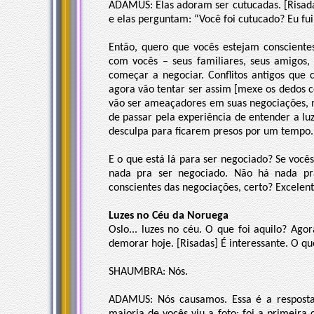
ADAMUS: Elas adoram ser cutucadas. [Risada
e elas perguntam: “Você foi cutucado? Eu f
Então, quero que vocês estejam consciente
com vocês – seus familiares, seus amigos,
começar a negociar. Conflitos antigos que
agora vão tentar ser assim [mexe os dedos co
vão ser ameaçadores em suas negociações, 
de passar pela experiência de entender a lu
desculpa para ficarem presos por um tempo.
E o que está lá para ser negociado? Se você
nada pra ser negociado. Não há nada pra
conscientes das negociações, certo? Excelent
Luzes no Céu da Noruega
Oslo... luzes no céu. O que foi aquilo? Agor
demorar hoje. [Risadas] É interessante. O qu
SHAUMBRA: Nós.
ADAMUS: Nós causamos. Essa é a resposta c