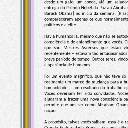
desde um gato, um conde, até um zelador
entrega do Prêmio Nobel da Paz ao Abraham
Barack Obama] no início da semana. [Risad
compareceram apenas os que normalmente s
políticos e a elite.
Havia humanos lá, mesmo que não se auto
consciência e de entendimento que vocês. O
que são Mestres Ascensos que estão vi
recentemente – estavam tão entusiasmados 
breve período de tempo. Outros seres, vindo
a aparência de humanos.
Foi um evento magnífico, que não teve só
realmente um marco de mudança para a h
humanidade – um resultado do trabalho qu
Vocês deveriam ter sido convidados. Você
ajudaram a trazer uma nova consciência pa
permite que um ser como Abraham Obama 
nação.
A propósito, talvez vocês saibam, essa é a r