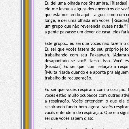
Eu dei uma olhada nos Shaumbra. [Risadas]
ele me levou a alguns dos encontros de voc
que estamos tendo aqui – alguns como um c
longe, e dei uma olhada em vocês. [Risadas] 
um grupo que não reverencia quase nada.” [M
a gente passasse um dever de casa, eles faria
Este grupo... eu sei que vocês não fazem o 
Eu sei que vocês fazem do seu próprio jeito
trabalhando com seu Pakauwah. [Adamus
desapontado se você fizesse isso. Você e
[Risadas] Eu sei que, com relação à respi
[Muita risada quando ele aponta pra algué
trabalho de recuperação.
Eu sei que vocês respiram com o coração. 
vocês estão muito ocupados com outras ati
a respiração. Vocês entendem o que ela 
respirando fundo bem agora, vocês respira
vocês entendem de respiração. Que ela signifi
sei que vocês sabem disso.