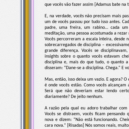
que vocês vão fazer assim [Adamus bate na 
E, na verdade, vocês não precisam mais passa
um de vocês passou por tudo isso antes. C
padre, uma freira, um rabino... cada u
meditação, uma pessoa acostumada a rezar mu
Vocês percorreram a escala inteira, desde n
sobrecarregados de disciplina – excessivam
grande diferença. Vocês se disciplinavam, 
insights sobre o quanto vocês estavam che
disciplina e, mais do que tudo, o quanto a
disseram: “Dane-se a disciplina. Chega.” E vo
Mas, então, isso deixa um vazio. E agora? 
é onde vocês estão. Como vocês alcançam a
Será que não deveriam estar lendo certos
diariamente? De jeito nenhum.
A razão pela qual eu adoro trabalhar com 
Vocês se distraem, vocês ficam pensando 
nova e dizem: “Não está funcionando. Ch
cara nova.” [Risadas] Nós somos reais, muito 