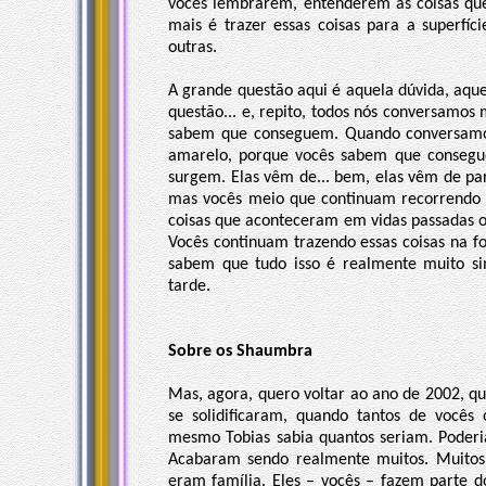
vocês lembrarem, entenderem as coisas que
mais é trazer essas coisas para a superfíc
outras.
A grande questão aqui é aquela dúvida, aque
questão... e, repito, todos nós conversamos
sabem que conseguem. Quando conversamos
amarelo, porque vocês sabem que consegue
surgem. Elas vêm de... bem, elas vêm de pa
mas vocês meio que continuam recorrendo a
coisas que aconteceram em vidas passadas ou
Vocês continuam trazendo essas coisas na fo
sabem que tudo isso é realmente muito si
tarde.
Sobre os Shaumbra
Mas, agora, quero voltar ao ano de 2002, 
se solidificaram, quando tantos de você
mesmo Tobias sabia quantos seriam. Poderi
Acabaram sendo realmente muitos. Muito
eram família. Eles – vocês – fazem parte 