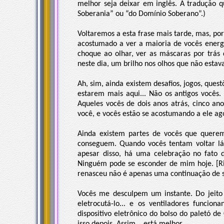
melhor seja deixar em inglês. A tradução
Soberania” ou “do Domínio Soberano”.)
Voltaremos a esta frase mais tarde, mas, por
acostumado a ver a maioria de vocês energ
choque ao olhar, ver as máscaras por trás d
neste dia, um brilho nos olhos que não estav
Ah, sim, ainda existem desafios, jogos, ques
estarem mais aqui... Não os antigos vocês.
Aqueles vocês de dois anos atrás, cinco an
você, e vocês estão se acostumando a ele ag
Ainda existem partes de vocês que querem
conseguem. Quando vocês tentam voltar lá 
apesar disso, há uma celebração no fato d
Ninguém pode se esconder de mim hoje. [Ri
renasceu não é apenas uma continuação de s
Vocês me desculpem um instante. Do jeito
eletrocutá-lo... e os ventiladores funci
dispositivo eletrônico do bolso do paletó d