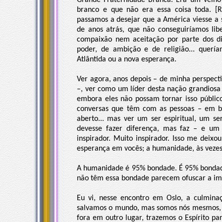
Grande Fraternidade Branca. Era um velho 
branco e que não era essa coisa toda. [R
passamos a desejar que a América viesse a
de anos atrás, que não conseguiríamos lib
compaixão nem aceitação por parte dos di
poder, de ambição e de religião... querí
Atlântida ou a nova esperança.
Ver agora, anos depois – de minha perspectiv
–, ver como um líder desta nação grandiosa
embora eles não possam tornar isso públic
conversas que têm com as pessoas – em br
aberto... mas ver um ser espiritual, um 
devesse fazer diferença, mas faz – e u
inspirador. Muito inspirador. Isso me dei
esperança em vocês; a humanidade, às vezes,
A humanidade é 95% bondade. É 95% bondade
não têm essa bondade parecem ofuscar a i
Eu vi, nesse encontro em Oslo, a culmina
salvamos o mundo, mas somos nós mesmos, tr
fora em outro lugar, trazemos o Espírito p