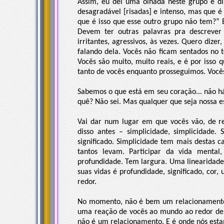
Assim, eu dei uma olhada neste grupo e d
desagradável [risadas] e intenso, mas que 
que é isso que esse outro grupo não tem?” É
Devem ter outras palavras pra descreve
irritantes, agressivos, às vezes. Quero dize
falando dela. Vocês não ficam sentados no 
Vocês são muito, muito reais, e é por isso
tanto de vocês enquanto prosseguimos. Vocês
Sabemos o que está em seu coração... não há
quê? Não sei. Mas qualquer que seja nossa esc
Vai dar num lugar em que vocês vão, de re
disso antes – simplicidade, simplicidade.
significado. Simplicidade tem mais destas c
tantos levam. Participar da vida menta
profundidade. Tem largura. Uma linearidad
suas vidas é profundidade, significado, c
redor.
No momento, não é bem um relacionamento
uma reação de vocês ao mundo ao redor de 
não é um relacionamento. E é onde nós est