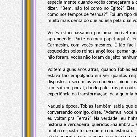
especialmente quando vocês começaram a co
dizer: “Bem, não foi como no Egito?” Eles
como nos tempos de Yeshua?” Foi um tipo d
muito mais densa do que aquela pela qual v
Vocês estão passando por uma incrível mu
aprendendo. Parte do meu papel aqui é le
Carmesim, com vocês mesmos. É tão fácil e
esquecidos pelos reinos angélicos, pensar q
não foram. Vocês não foram de jeito nenhum
Voltem alguns anos atrás, quando Tobias es
estava tão empolgado em ver quantos re
dispostos a serem os verdadeiros pioneir
sem saírem por aí, dando palestras pra outr
experiência da transformação, da alquimia 
Naquela época, Tobias também sabia que ele
conversando comigo, disse: “Adamus, você n
eu voltar pra Terra?” Na verdade, eu tinh
história é verdadeira, queridos Shaumbra... 
minha resposta foi de que eu não estaria di