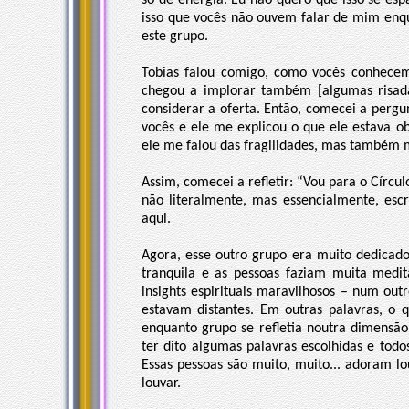
só de energia. Eu não quero que isso se es
isso que vocês não ouvem falar de mim enq
este grupo.
Tobias falou comigo, como vocês conhece
chegou a implorar também [algumas risada
considerar a oferta. Então, comecei a pergu
vocês e ele me explicou o que ele estava ob
ele me falou das fragilidades, mas também m
Assim, comecei a refletir: “Vou para o Círc
não literalmente, mas essencialmente, escr
aqui.
Agora, esse outro grupo era muito dedicado
tranquila e as pessoas faziam muita medi
insights espirituais maravilhosos – num out
estavam distantes. Em outras palavras, o 
enquanto grupo se refletia noutra dimensão
ter dito algumas palavras escolhidas e tod
Essas pessoas são muito, muito... adoram l
louvar.