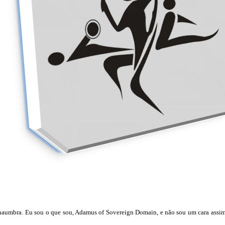
aumbra. Eu sou o que sou, Adamus of Sovereign Domain, e não sou um cara assim