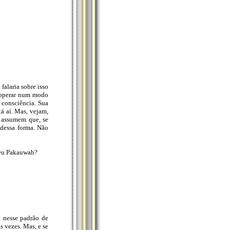
falaria sobre isso
a operar num modo
 consciência. Sua
tá aí. Mas, vejam,
s assumem que, se
dessa forma. Não
 seu Pakauwah?
 nesse padrão de
s vezes. Mas, e se