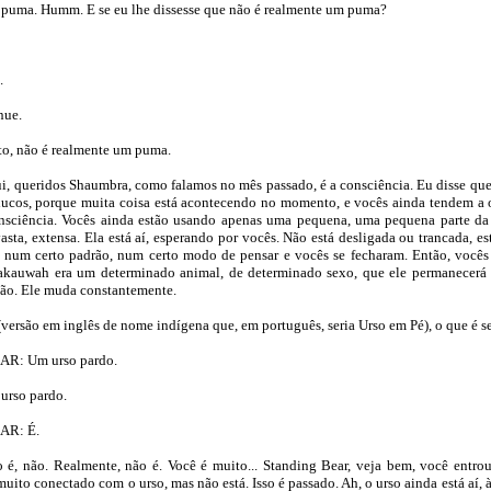
ma. Humm. E se eu lhe dissesse que não é realmente um puma?
.
nue.
, não é realmente um puma.
i, queridos Shaumbra, como falamos no mês passado, é a consciência. Eu disse que 
lucos, porque muita coisa está acontecendo no momento, e vocês ainda tendem 
nsciência. Vocês ainda estão usando apenas uma pequena, uma pequena parte da
asta, extensa. Ela está aí, esperando por vocês. Não está desligada ou trancada, es
 num certo padrão, num certo modo de pensar e vocês se fecharam. Então, você
akauwah era um determinado animal, de determinado sexo, que ele permanecerá 
ão. Ele muda constantemente.
(versão em inglês de nome indígena que, em português, seria Urso em Pé), o que é
R: Um urso pardo.
rso pardo.
AR: É.
 não. Realmente, não é. Você é muito... Standing Bear, veja bem, você entrou
muito conectado com o urso, mas não está. Isso é passado. Ah, o urso ainda está aí, à