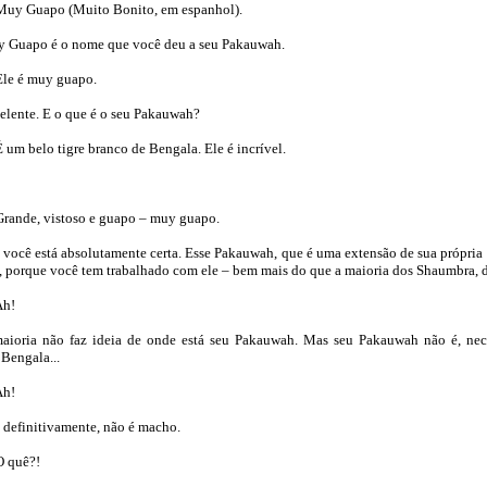
y Guapo (Muito Bonito, em espanhol).
uapo é o nome que você deu a seu Pakauwah.
e é muy guapo.
ente. E o que é o seu Pakauwah?
m belo tigre branco de Bengala. Ele é incrível.
ande, vistoso e guapo – muy guapo.
ocê está absolutamente certa. Esse Pakauwah, que é uma extensão de sua própria e
 porque você tem trabalhado com ele – bem mais do que a maioria dos Shaumbra, d
Ah!
oria não faz ideia de onde está seu Pakauwah. Mas seu Pakauwah não é, nec
 Bengala...
Ah!
 definitivamente, não é macho.
 quê?!