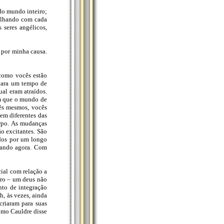
do mundo inteiro;
balhando com cada
 seres angélicos,
 por minha causa.
 como vocês estão
para um tempo de
ual eram atraídos.
om que o mundo de
ês mesmos, vocês
em diferentes das
orpo. As mudanças
o excitantes. São
dos por um longo
zando agora. Com
ial com relação a
aro – um deus não
nto de integração
, às vezes, ainda
riaram para suas
omo Cauldre disse