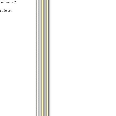
te momento?
 não sei.