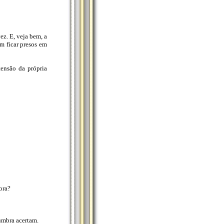
z. E, veja bem, a
m ficar presos em
ensão da própria
ora?
umbra acertam.