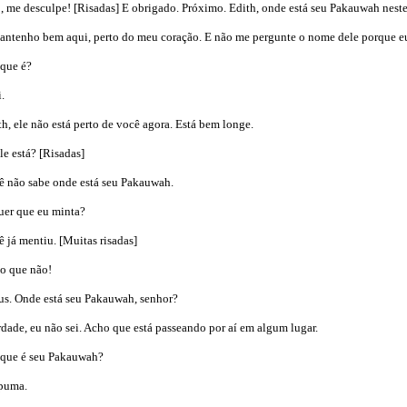
e desculpe! [Risadas] E obrigado. Próximo. Edith, onde está seu Pakauwah nes
ntenho bem aqui, perto do meu coração. E não me pergunte o nome dele porque eu
que é?
.
 ele não está perto de você agora. Está bem longe.
e está? [Risadas]
não sabe onde está seu Pakauwah.
er que eu minta?
á mentiu. [Muitas risadas]
o que não!
. Onde está seu Pakauwah, senhor?
ade, eu não sei. Acho que está passeando por aí em algum lugar.
ue é seu Pakauwah?
puma.