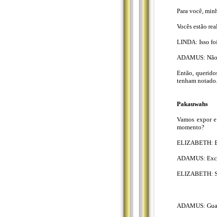
Para você, min
Vocês estão re
LINDA: Isso fo
ADAMUS: Não, é
Então, querido
tenham notado.
Pakauwahs
Vamos expor e 
momento?
ELIZABETH: Ele
ADAMUS: Excel
ELIZABETH: S
ADAMUS: Guapo