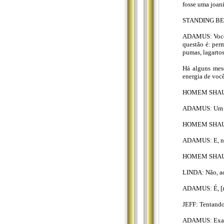
fosse uma joani
STANDING BEA
ADAMUS: Você a
questão é: per
pumas, lagartos
Há alguns mes
energia de você
HOMEM SHAUMB
ADAMUS: Um 
HOMEM SHAU
ADAMUS: E, na 
HOMEM SHAU
LINDA: Não, ac
ADAMUS: É, [rin
JEFF: Tentando
ADAMUS: Exatam