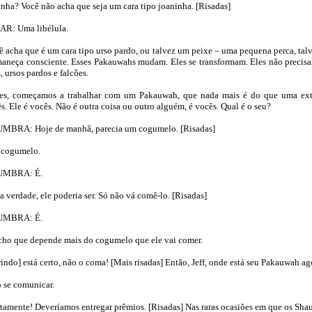
nha? Você não acha que seja um cara tipo joaninha. [Risadas]
R: Uma libélula.
cha que é um cara tipo urso pardo, ou talvez um peixe – uma pequena perca, talve
maneça consciente. Esses Pakauwahs mudam. Eles se transformam. Eles não precisa
, ursos pardos e falcões.
es, começamos a trabalhar com um Pakauwah, que nada mais é do que uma ext
s. Ele é vocês. Não é outra coisa ou outro alguém, é vocês. Qual é o seu?
RA: Hoje de manhã, parecia um cogumelo. [Risadas]
cogumelo.
MBRA: É.
verdade, ele poderia ser. Só não vá comê-lo. [Risadas]
MBRA: É.
ho que depende mais do cogumelo que ele vai comer.
do] está certo, não o coma! [Mais risadas] Então, Jeff, onde está seu Pakauwah ag
 se comunicar.
ente! Deveríamos entregar prêmios. [Risadas] Nas raras ocasiões em que os Sha