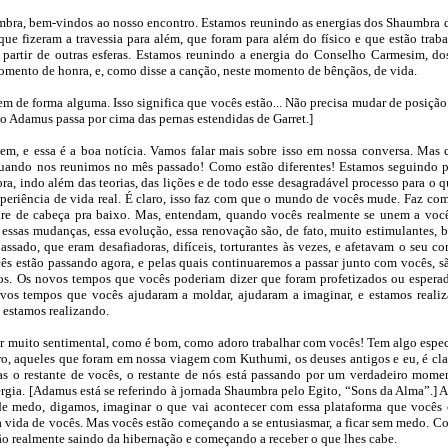
bra, bem-vindos ao nosso encontro. Estamos reunindo as energias dos Shaumbra 
ue fizeram a travessia para além, que foram para além do físico e que estão tra
partir de outras esferas. Estamos reunindo a energia do Conselho Carmesim, dos
omento de honra, e, como disse a canção, neste momento de bênçãos, de vida.
m de forma alguma. Isso significa que vocês estão... Não precisa mudar de posição
o Adamus passa por cima das pernas estendidas de Garret.]
em, e essa é a boa notícia. Vamos falar mais sobre isso em nossa conversa. Mas
quando nos reunimos no mês passado! Como estão diferentes! Estamos seguindo 
ra, indo além das teorias, das lições e de todo esse desagradável processo para o q
periência de vida real. É claro, isso faz com que o mundo de vocês mude. Faz c
ire de cabeça pra baixo. Mas, entendam, quando vocês realmente se unem a voc
essas mudanças, essa evolução, essa renovação são, de fato, muito estimulantes, b
ssado, que eram desafiadoras, difíceis, torturantes às vezes, e afetavam o seu c
ês estão passando agora, e pelas quais continuaremos a passar junto com vocês, sã
s. Os novos tempos que vocês poderiam dizer que foram profetizados ou espera
vos tempos que vocês ajudaram a moldar, ajudaram a imaginar, e estamos reali
e estamos realizando.
ar muito sentimental, como é bom, como adoro trabalhar com vocês! Tem algo espec
aro, aqueles que foram em nossa viagem com Kuthumi, os deuses antigos e eu, é cl
mas o restante de vocês, o restante de nós está passando por um verdadeiro mome
gia. [Adamus está se referindo à jornada Shaumbra pelo Egito, “Sons da Alma”.] Ah
 medo, digamos, imaginar o que vai acontecer com essa plataforma que vocês c
 a vida de vocês. Mas vocês estão começando a se entusiasmar, a ficar sem medo. C
ão realmente saindo da hibernação e começando a receber o que lhes cabe.