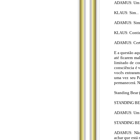
ADAMUS: Um pu
KLAUS: Sim...
ADAMUS: Sim
KLAUS: Conti
ADAMUS: Certo
E a questão aqu
até ficarem ma
limitado de co
consciência é v
vocês entraram
uma vez seu P
permanecerá. N
Standing Bear 
STANDING BEA
ADAMUS: Um u
STANDING BE
ADAMUS: Não é,
achar que está 