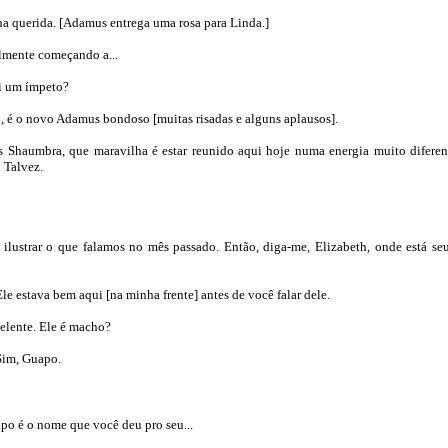
ha querida. [Adamus entrega uma rosa para Linda.]
almente começando a...
i um ímpeto?
 o novo Adamus bondoso [muitas risadas e alguns aplausos].
s Shaumbra, que maravilha é estar reunido aqui hoje numa energia muito diferen
 Talvez.
ilustrar o que falamos no mês passado. Então, diga-me, Elizabeth, onde está s
 estava bem aqui [na minha frente] antes de você falar dele.
ente. Ele é macho?
im, Guapo.
 é o nome que você deu pro seu...