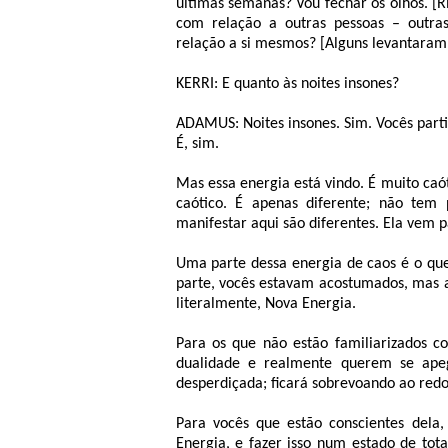
últimas semanas? Vou fechar os olhos. [R
com relação a outras pessoas – outra
relação a si mesmos? [Alguns levantara
KERRI: E quanto às noites insones?
ADAMUS: Noites insones. Sim. Vocês parti
É, sim.
Mas essa energia está vindo. É muito caó
caótico. É apenas diferente; não tem 
manifestar aqui são diferentes. Ela vem p
Uma parte dessa energia de caos é o que
parte, vocês estavam acostumados, mas a
literalmente, Nova Energia.
Para os que não estão familiarizados c
dualidade e realmente querem se apeg
desperdiçada; ficará sobrevoando ao redor
Para vocês que estão conscientes dela
Energia, e fazer isso num estado de tot