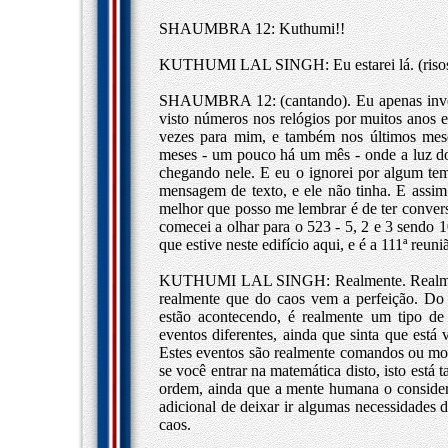
SHAUMBRA 12: Kuthumi!!
KUTHUMI LAL SINGH: Eu estarei lá. (riso
SHAUMBRA 12: (cantando). Eu apenas invoca
visto números nos relógios por muitos anos 
vezes para mim, e também nos últimos mese
meses - um pouco há um mês - onde a luz do
chegando nele. E eu o ignorei por algum tem
mensagem de texto, e ele não tinha. E ass
melhor que posso me lembrar é de ter conver
comecei a olhar para o 523 - 5, 2 e 3 sendo 
que estive neste edifício aqui, e é a 111ª reu
KUTHUMI LAL SINGH: Realmente. Realmente 
realmente que do caos vem a perfeição. Do 
estão acontecendo, é realmente um tipo de
eventos diferentes, ainda que sinta que está 
Estes eventos são realmente comandos ou mome
se você entrar na matemática disto, isto est
ordem, ainda que a mente humana o consider
adicional de deixar ir algumas necessidades d
caos.