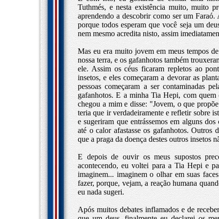
Tuthmés, e nesta existência muito, muito 
aprendendo a descobrir como ser um Faraó. A
porque todos esperam que você seja um deus
nem mesmo acredita nisto, assim imediatamen
Mas eu era muito jovem em meus tempos de 
nossa terra, e os gafanhotos também trouxeram
ele. Assim os céus ficaram repletos ao pon
insetos, e eles começaram a devorar as plant
pessoas começaram a ser contaminadas pel
gafanhotos. E a minha Tia Hepi, com quem e
chegou a mim e disse: "Jovem, o que propõe
teria que ir verdadeiramente e refletir sobre 
e sugeriram que entrássemos em alguns dos 
até o calor afastasse os gafanhotos. Outros 
que a praga da doença destes outros insetos n
E depois de ouvir os meus supostos prece
acontecendo, eu voltei para a Tia Hepi e p
imaginem... imaginem o olhar em suas face
fazer, porque, vejam, a reação humana quando
eu nada sugeri.
Após muitos debates inflamados e de recebe
que um deus, finalmente eu declarei os meu