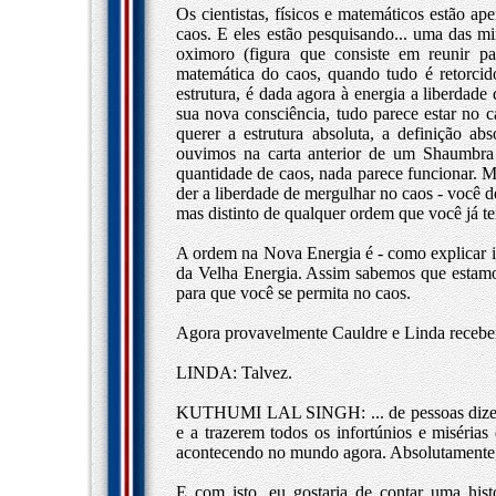
Os cientistas, físicos e matemáticos estão a
caos. E eles estão pesquisando... uma das m
oximoro (figura que consiste em reunir pal
matemática do caos, quando tudo é retorci
estrutura, é dada agora à energia a liberdade
sua nova consciência, tudo parece estar no
querer a estrutura absoluta, a definição ab
ouvimos na carta anterior de um Shaumbra
quantidade de caos, nada parece funcionar. Ma
der a liberdade de mergulhar no caos - você
mas distinto de qualquer ordem que você já 
A ordem na Nova Energia é - como explicar i
da Velha Energia. Assim sabemos que estamo
para que você se permita no caos.
Agora provavelmente Cauldre e Linda receberã
LINDA: Talvez.
KUTHUMI LAL SINGH: ... de pessoas dizend
e a trazerem todos os infortúnios e misérias
acontecendo no mundo agora. Absolutamente, 
E com isto, eu gostaria de contar uma his