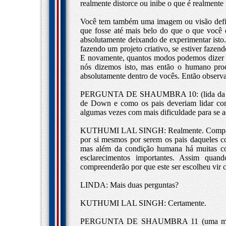
realmente distorce ou inibe o que é realmente
Você tem também uma imagem ou visão defin
que fosse até mais belo do que o que você 
absolutamente deixando de experimentar isto.
fazendo um projeto criativo, se estiver fazend
E novamente, quantos modos podemos dizer i
nós dizemos isto, mas então o humano proc
absolutamente dentro de vocês. Então observa
PERGUNTA DE SHAUMBRA 10: (lida da Intern
de Down e como os pais deveriam lidar com 
algumas vezes com mais dificuldade para se a
KUTHUMI LAL SINGH: Realmente. Compaixão 
por si mesmos por serem os pais daqueles
mas além da condição humana há muitas coi
esclarecimentos importantes. Assim quand
compreenderão por que este ser escolheu vir
LINDA: Mais duas perguntas?
KUTHUMI LAL SINGH: Certamente.
PERGUNTA DE SHAUMBRA 11 (uma mulher 