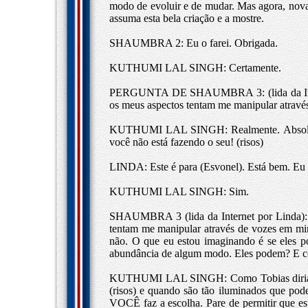
modo de evoluir e de mudar. Mas agora, nova
assuma esta bela criação e a mostre.
SHAUMBRA 2: Eu o farei. Obrigada.
KUTHUMI LAL SINGH: Certamente.
PERGUNTA DE SHAUMBRA 3: (lida da Intern
os meus aspectos tentam me manipular atravé
KUTHUMI LAL SINGH: Realmente. Absolutame
você não está fazendo o seu! (risos)
LINDA: Este é para (Esvonel). Está bem. Eu
KUTHUMI LAL SINGH: Sim.
SHAUMBRA 3 (lida da Internet por Linda): 
tentam me manipular através de vozes em mi
não. O que eu estou imaginando é se eles 
abundância de algum modo. Eles podem? E c
KUTHUMI LAL SINGH: Como Tobias diria, e
(risos) e quando são tão iluminados que pod
VOCÊ faz a escolha. Pare de permitir que e