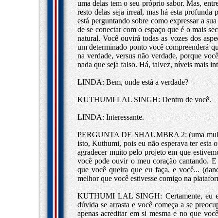
uma delas tem o seu próprio sabor. Mas, entre
resto delas seja irreal, mas há esta profunda
está perguntando sobre como expressar a sua 
de se conectar com o espaço que é o mais secr
natural. Você ouvirá todas as vozes dos asp
um determinado ponto você compreenderá que 
na verdade, versus não verdade, porque vo
nada que seja falso. Há, talvez, níveis mais i
LINDA: Bem, onde está a verdade?
KUTHUMI LAL SINGH: Dentro de você.
LINDA: Interessante.
PERGUNTA DE SHAUMBRA 2: (uma mulher a
isto, Kuthumi, pois eu não esperava ter esta 
agradecer muito pelo projeto em que estivemos
você pode ouvir o meu coração cantando. E 
que você queira que eu faça, e você... (dan
melhor que você estivesse comigo na platafo
KUTHUMI LAL SINGH: Certamente, eu esta
dúvida se arrasta e você começa a se preocu
apenas acreditar em si mesma e no que você