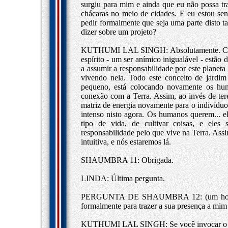
surgiu para mim e ainda que eu não possa tr
chácaras no meio de cidades. E eu estou sen
pedir formalmente que seja uma parte disto t
dizer sobre um projeto?
KUTHUMI LAL SINGH: Absolutamente. Como f
espírito - um ser anímico inigualável - estão
a assumir a responsabilidade por este planeta
vivendo nela. Todo este conceito de jardi
pequeno, está colocando novamente os hu
conexão com a Terra. Assim, ao invés de tere
matriz de energia novamente para o indivíduo
intenso nisto agora. Os humanos querem... 
tipo de vida, de cultivar coisas, e ele
responsabilidade pelo que vive na Terra. A
intuitiva, e nós estaremos lá.
SHAUMBRA 11: Obrigada.
LINDA: Última pergunta.
PERGUNTA DE SHAUMBRA 12: (um homem a
formalmente para trazer a sua presença a mim
KUTHUMI LAL SINGH: Se você invocar o 