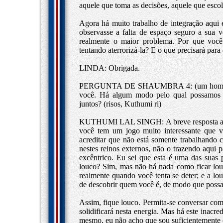
aquele que toma as decisões, aquele que esco
Agora há muito trabalho de integração aqui 
observasse a falta de espaço seguro a sua vo
realmente o maior problema. Por que você 
tentando aterrorizá-la? E o que precisará para
LINDA: Obrigada.
PERGUNTA DE SHAUMBRA 4: (um homem ao 
você. Há algum modo pelo qual possamos t
juntos? (risos, Kuthumi ri)
KUTHUMI LAL SINGH: A breve resposta a ist
você tem um jogo muito interessante que 
acreditar que não está somente trabalhando
nestes reinos externos, não o trazendo aqui 
excêntrico. Eu sei que esta é uma das suas
louco? Sim, mas não há nada como ficar louc
realmente quando você tenta se deter; e a l
de descobrir quem você é, de modo que possa 
Assim, fique louco. Permita-se conversar comi
solidificará nesta energia. Mas há este inacr
mesmo, eu não acho que sou suficientemente 