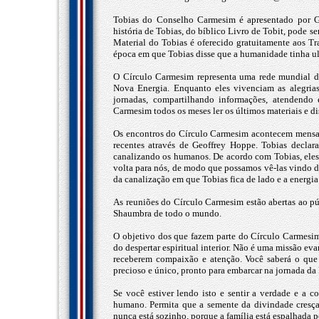
Tobias do Conselho Carmesim é apresentado por G
história de Tobias, do bíblico Livro de Tobit, pode 
Material do Tobias é oferecido gratuitamente aos 
época em que Tobias disse que a humanidade tinha ul
O Círculo Carmesim representa uma rede mundial de 
Nova Energia. Enquanto eles vivenciam as alegria
jornadas, compartilhando informações, atendendo 
Carmesim todos os meses ler os últimos materiais e dis
Os encontros do Círculo Carmesim acontecem mensal
recentes através de Geoffrey Hoppe. Tobias declara
canalizando os humanos. De acordo com Tobias, eles 
volta para nós, de modo que possamos vê-las vindo d
da canalização em que Tobias fica de lado e a energ
As reuniões do Círculo Carmesim estão abertas ao p
Shaumbra de todo o mundo.
O objetivo dos que fazem parte do Círculo Carmesim
do despertar espiritual interior. Não é uma missão evan
receberem compaixão e atenção. Você saberá o que
precioso e único, pronto para embarcar na jornada da
Se você estiver lendo isto e sentir a verdade e a
humano. Permita que a semente da divindade cresça
nunca está sozinho, porque a família está espalhada p