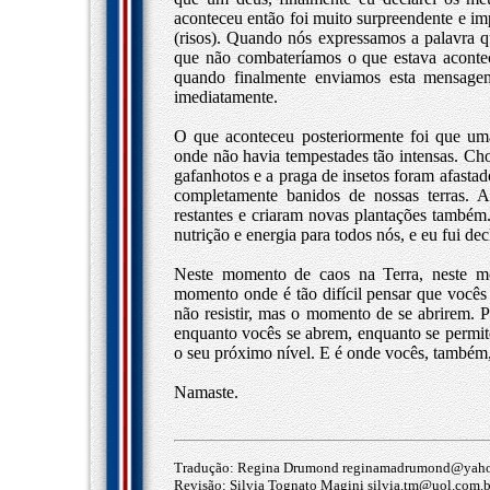
aconteceu então foi muito surpreendente e i
(risos). Quando nós expressamos a palavra q
que não combateríamos o que estava acontec
quando finalmente enviamos esta mensagem
imediatamente.
O que aconteceu posteriormente foi que u
onde não havia tempestades tão intensas. Ch
gafanhotos e a praga de insetos foram afastad
completamente banidos de nossas terras. 
restantes e criaram novas plantações também. 
nutrição e energia para todos nós, e eu fui 
Neste momento de caos na Terra, neste mo
momento onde é tão difícil pensar que você
não resistir, mas o momento de se abrirem. 
enquanto vocês se abrem, enquanto se permit
o seu próximo nível. E é onde vocês, também
Namaste.
Tradução: Regina Drumond
reginamadrumond@yaho
Revisão: Silvia Tognato Magini
silvia.tm@uol.com.b