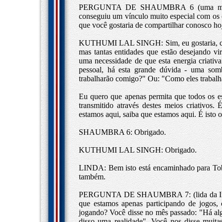
PERGUNTA DE SHAUMBRA 6 (uma mulher a
conseguiu um vínculo muito especial com os es
que você gostaria de compartilhar conosco ho
KUTHUMI LAL SINGH: Sim, eu gostaria, cert
mas tantas entidades que estão desejando vir
uma necessidade de que esta energia criativ
pessoal, há esta grande dúvida - uma somb
trabalharão comigo?" Ou: "Como eles trabal
Eu quero que apenas permita que todos os es
transmitido através destes meios criativos
estamos aqui, saiba que estamos aqui. É isto o
SHAUMBRA 6: Obrigado.
KUTHUMI LAL SINGH: Obrigado.
LINDA: Bem isto está encaminhado para Tobia
também.
PERGUNTA DE SHAUMBRA 7: (lida da Intern
que estamos apenas participando de jogos,
jogando? Você disse no mês passado: "Há alg
disso uma realidade". Você nos disse muita