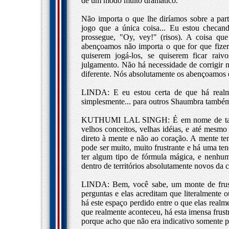
de um modo muito dramático.
Não importa o que lhe diríamos sobre a part
jogo que a única coisa... Eu estou checan
prossegue, "Oy, vey!" (risos). A coisa qu
abençoamos não importa o que for que fizere
quiserem jogá-los, se quiserem ficar ra
julgamento. Não há necessidade de corrigir
diferente. Nós absolutamente os abençoamos e
LINDA: E eu estou certa de que há realme
simplesmente... para outros Shaumbra també
KUTHUMI LAL SINGH: É em nome de tantos S
velhos conceitos, velhas idéias, e até mesm
direto à mente e não ao coração. A mente te
pode ser muito, muito frustrante e há uma ten
ter algum tipo de fórmula mágica, e nenhum
dentro de territórios absolutamente novos da 
LINDA: Bem, você sabe, um monte de frustr
perguntas e elas acreditam que literalmente 
há este espaço perdido entre o que elas realm
que realmente aconteceu, há esta imensa frust
porque acho que não era indicativo somente p