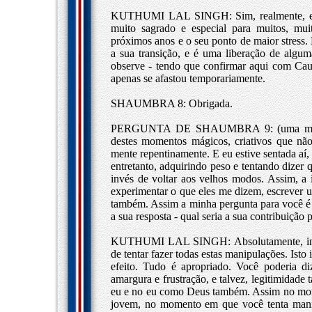
KUTHUMI LAL SINGH: Sim, realmente, eu 
muito sagrado e especial para muitos, mui
próximos anos e o seu ponto de maior stress.
a sua transição, e é uma liberação de algu
observe - tendo que confirmar aqui com Cau
apenas se afastou temporariamente.
SHAUMBRA 8: Obrigada.
PERGUNTA DE SHAUMBRA 9: (uma mulher 
destes momentos mágicos, criativos que nã
mente repentinamente. E eu estive sentada aí,
entretanto, adquirindo peso e tentando dizer
invés de voltar aos velhos modos. Assim, a 
experimentar o que eles me dizem, escrever 
também. Assim a minha pergunta para você é 
a sua resposta - qual seria a sua contribuição p
KUTHUMI LAL SINGH: Absolutamente, inegav
de tentar fazer todas estas manipulações. Ist
efeito. Tudo é apropriado. Você poderia di
amargura e frustração, e talvez, legitimidade
eu e no eu como Deus também. Assim no mome
jovem, no momento em que você tenta manipu