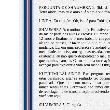
PERGUNTA DE SHAUMBRA 5: (lida da Intern
Terra ainda, mas eu o amo e já sinto a sua falt
LINDA: Eu também. Oh, isto é para Tobias, 
SHAUMBRA 5: (continuando): Eu estive com
da maior parte das aulas e escolas. Eu tenho
12 anos e finalmente o meu trabalho chegou
alegria ao conseguir fazer aquilo que eu quer
mudança. Eu era uma professora Standard ca
meia idade, indecisa, amarga e assustada, sem
existência, eu não quero desperdiçar o meu 
que mentira, camada, Carma, drama ou reação
avançar para explorar a vida sem medo? Obri
KUTHUMI LAL SINGH: Esta pergunta tem m
estar paralisada, estar se sentindo tão opr
paralisada. Que momento maravilhoso para t
nunca sentiu antes. Permita-se não temer em 
de reciclagem e de transmutação envolvendo
você tem aqui.
SHAUMBRA 5: Obrigada.