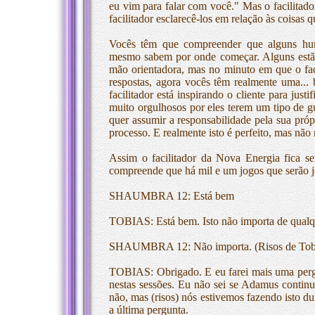
eu vim para falar com você." Mas o facilitador
facilitador esclarecê-los em relação às coisas
Vocês têm que compreender que alguns hum
mesmo sabem por onde começar. Alguns estã
mão orientadora, mas no minuto em que o faci
respostas, agora vocês têm realmente uma..
facilitador está inspirando o cliente para just
muito orgulhosos por eles terem um tipo de gu
quer assumir a responsabilidade pela sua próp
processo. E realmente isto é perfeito, mas não
Assim o facilitador da Nova Energia fica se
compreende que há mil e um jogos que serão j
SHAUMBRA 12: Está bem
TOBIAS: Está bem. Isto não importa de qual
SHAUMBRA 12: Não importa. (Risos de Tobia
TOBIAS: Obrigado. E eu farei mais uma pergun
nestas sessões. Eu não sei se Adamus continu
não, mas (risos) nós estivemos fazendo isto du
a última pergunta.