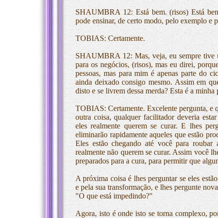
SHAUMBRA 12: Está bem. (risos) Está bem! (
pode ensinar, de certo modo, pelo exemplo e p
TOBIAS: Certamente.
SHAUMBRA 12: Mas, veja, eu sempre tive um 
para os negócios, (risos), mas eu direi, porqu
pessoas, mas para mim é apenas parte do ci
ainda deixado consigo mesmo. Assim em que
disto e se livrem dessa merda? Esta é a minha 
TOBIAS: Certamente. Excelente pergunta, e q
outra coisa, qualquer facilitador deveria est
eles realmente querem se curar. E lhes per
eliminarão rapidamente aqueles que estão pro
Eles estão chegando até você para roubar 
realmente não querem se curar. Assim você lhes 
preparados para a cura, para permitir que algu
A próxima coisa é lhes perguntar se eles estão
e pela sua transformação, e lhes pergunte nov
"O que está impedindo?"
Agora, isto é onde isto se torna complexo, po