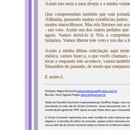
Assim isto seria o meu desejo e a minha vonta
Que compreendam também que esta jornada 
Atlântida, passando muitas existências juntos
modos maravilhosos. Mas nós fizemos um acord
- um voto. Assim um dos outros pedidos que e
agora. Vamos deixá-lo ir. Nós o cumprim
faríamos. Vamos liberar este voto e nos dar a
Assim a minha última solicitação aqui nes
música, vamos fazer a, o que vocês chamam,
tocar e enquanto isto acontece, vamos também
Shaumbra do passado, de modo que estejamo
E assim é.
Tradução: Regina Drumond
reginamadrumond@yahoo.com.br
Revisão: Silvia Tognato Magini
silvia.tm@uol.com.br
Tobias do Conselho Carmesim é apresentado por Geoffrey Hoppe, com o pseu
encontrada no web site do Círculo Carmesim: www.crimsoncircle.com. O
mundo desde agosto de 1999, época em que Tobias disse que a humanidade
O Círculo Carmesim representa uma rede mundial de anjos humanos que e
alegrias e os desafios do status da ascensão, ajudam outros humanos em
vão ao web site do Círculo Carmesim todos os meses ler os últimos materiai