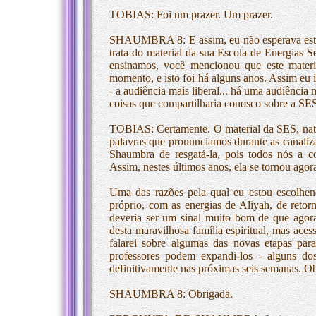
TOBIAS: Foi um prazer. Um prazer.
SHAUMBRA 8: E assim, eu não esperava estar 
trata do material da sua Escola de Energias 
ensinamos, você mencionou que este materi
momento, e isto foi há alguns anos. Assim eu 
- a audiência mais liberal... há uma audiência
coisas que compartilharia conosco sobre a SE
TOBIAS: Certamente. O material da SES, nat
palavras que pronunciamos durante as canalizaç
Shaumbra de resgatá-la, pois todos nós a 
Assim, nestes últimos anos, ela se tornou agor
Uma das razões pela qual eu estou escolhen
próprio, com as energias de Aliyah, de reto
deveria ser um sinal muito bom de que agor
desta maravilhosa família espiritual, mas ace
falarei sobre algumas das novas etapas pa
professores podem expandi-los - alguns do
definitivamente nas próximas seis semanas. O
SHAUMBRA 8: Obrigada.