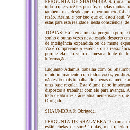
PERGUNTA DE SHAUMBRA 9: (uma mulher a
tudo o que você fez por nós, e pelas muitas
também, mas desde que o meu número foi cha
razão. Assim, é por isto que eu estou aqui.
estas para esta realidade, nesta consciência, d
TOBIAS: Há... eu amo esta pergunta porque t
sonho e outras vezes neste estado desperto em
de inteligência expandida ou de mente expa
Você compreende a essência ou a ressonância
porque ela não vem da mesma fonte de fre
informação.
Enquanto Adamus trabalha com os Shaumbra 
muito intimamente com todos vocês, eu direi,
não estão mais trabalhando apenas na mente an
uma base regular. Esta é uma parte important
dispostos a trabalhar com ele para avançar. A
trata de abrir esta área atualmente isolada que 
Obrigado.
SHAUMBRA 9: Obrigada.
PERGUNTA DE SHAUMBRA 10: (uma mulher 
estão cheias de suor! Tobias, meu querido 