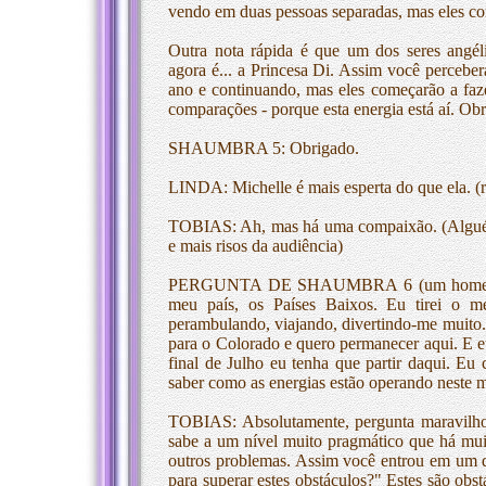
vendo em duas pessoas separadas, mas eles c
Outra nota rápida é que um dos seres angé
agora é... a Princesa Di. Assim você perceber
ano e continuando, mas eles começarão a fazer
comparações - porque esta energia está aí. Ob
SHAUMBRA 5: Obrigado.
LINDA: Michelle é mais esperta do que ela. (r
TOBIAS: Ah, mas há uma compaixão. (Alguém
e mais risos da audiência)
PERGUNTA DE SHAUMBRA 6 (um homem ao m
meu país, os Países Baixos. Eu tirei o m
perambulando, viajando, divertindo-me muito.
para o Colorado e quero permanecer aqui. E e
final de Julho eu tenha que partir daqui. 
saber como as energias estão operando neste
TOBIAS: Absolutamente, pergunta maravilhos
sabe a um nível muito pragmático que há muit
outros problemas. Assim você entrou em um 
para superar estes obstáculos?" Estes são obs