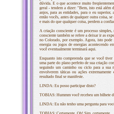
dúvida. E o que acontece muito freqüentemen
geral - tendem a dizer: "Bem, isto está além d
anjos, para as entidades, para o eu superior
então vocês, antes de qualquer outra coisa, s
e mais do que qualquer coisa, perdem a confi
A criação consciente é um processo simples, 
consciente também se refere a deixar ir as exp
no Colorado, por exemplo. Agora, isto pode su
energia ou jogos de energias acontecendo em
você eventualmente terminará aqui.
Enquanto isto compreenda que se você tiver q
uma parte do plano perfeito de sua criação c
seguindo um caminho ou ciclo para a sua ma
envolverem táticas ou ações extremamente e
resultado final se manifeste.
LINDA: Eu posso participar disto?
TOBIAS: Hummm você recebeu um bilhete de r
LINDA: Eu não tenho uma pergunta para você.
TOBIAS: Certamente. Oh! Sim, certamente.