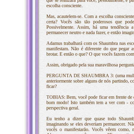
que se realizará para você, pessoalmente, e p
escolha consciente.
Mas, acautelem-se. Com a escolha conscient
certa? Vocês são tão poderosos que pod
Possivelmente. Assim, há uma tendência a 
permanecer neutro e nada fazer, e então imagin
Adamus trabalhará com os Shaumbra nas esco
manifestam. Não é diferente do que pegar as
brotar. E então o que? O que vocês fazem co
Assim, obrigado pela sua maravilhosa pergunt
PERGUNTA DE SHAUMBRA 3: (uma mulher ao
anteriormente sobre alguns de nós partindo, 
ficar?
TOBIAS: Bem, você pode ficar em frente de d
bom modo! Isto também tem a ver com - com
perspectiva geral.
Eu tenho a dizer que quase todo Shaumbr
imaginando se eles deveriam permanecer. N
vocês o manifestarão. Vocês vêem como, no