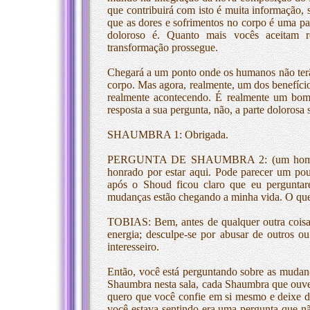
que contribuirá com isto é muita informação, 
que as dores e sofrimentos no corpo é uma par
doloroso é. Quanto mais vocês aceitam 
transformação prossegue.
Chegará a um ponto onde os humanos não terão 
corpo. Mas agora, realmente, um dos benefício
realmente acontecendo. É realmente um bom
resposta a sua pergunta, não, a parte doloros
SHAUMBRA 1: Obrigada.
PERGUNTA DE SHAUMBRA 2: (um homem ao 
honrado por estar aqui. Pode parecer um po
após o Shoud ficou claro que eu perguntar
mudanças estão chegando a minha vida. O que 
TOBIAS: Bem, antes de qualquer outra coisa,
energia; desculpe-se por abusar de outros o
interesseiro.
Então, você está perguntando sobre as mudan
Shaumbra nesta sala, cada Shaumbra que ouve o
quero que você confie em si mesmo e deixe de
você estava sentindo era uma pergunta que não