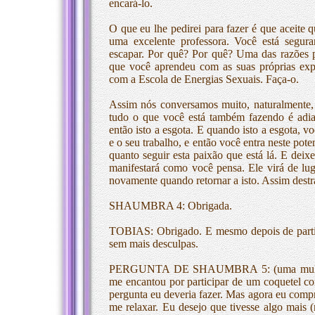
encará-lo.
O que eu lhe pedirei para fazer é que aceite 
uma excelente professora. Você está segur
escapar. Por quê? Por quê? Uma das razões p
que você aprendeu com as suas próprias ex
com a Escola de Energias Sexuais. Faça-o.
Assim nós conversamos muito, naturalmente,
tudo o que você está também fazendo é adiar,
então isto a esgota. E quando isto a esgota, v
e o seu trabalho, e então você entra neste pote
quanto seguir esta paixão que está lá. E deix
manifestará como você pensa. Ele virá de lug
novamente quando retornar a isto. Assim destra
SHAUMBRA 4: Obrigada.
TOBIAS: Obrigado. E mesmo depois de partir e
sem mais desculpas.
PERGUNTA DE SHAUMBRA 5: (uma mulher a
me encantou por participar de um coquetel c
pergunta eu deveria fazer. Mas agora eu compr
me relaxar. Eu desejo que tivesse algo mais (