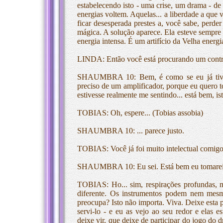
estabelecendo isto - uma crise, um drama - d
energias voltem. Aquelas... a liberdade a que 
ficar desesperada prestes a, você sabe, perde
mágica. A solução aparece. Ela esteve sempre 
energia intensa. É um artifício da Velha energi
LINDA: Então você está procurando um cont
SHAUMBRA 10: Bem, é como se eu já tivess
preciso de um amplificador, porque eu quero t
estivesse realmente me sentindo... está bem, is
TOBIAS: Oh, espere... (Tobias assobia)
SHAUMBRA 10: ... parece justo.
TOBIAS: Você já foi muito intelectual comigo
SHAUMBRA 10: Eu sei. Está bem eu tomarei 
TOBIAS: Ho... sim, respirações profundas, m
diferente. Os instrumentos podem nem mesm
preocupa? Isto não importa. Viva. Deixe esta p
servi-lo - e eu as vejo ao seu redor e elas 
deixe vir, que deixe de participar do jogo do 