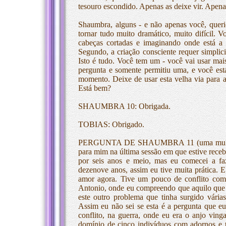
tesouro escondido. Apenas as deixe vir. Apenas
Shaumbra, alguns - e não apenas você, quer
tornar tudo muito dramático, muito difícil. 
cabeças cortadas e imaginando onde está a 
Segundo, a criação consciente requer simplicid
Isto é tudo. Você tem um - você vai usar mai
pergunta e somente permitiu uma, e você es
momento. Deixe de usar esta velha via para a
Está bem?
SHAUMBRA 10: Obrigada.
TOBIAS: Obrigado.
PERGUNTA DE SHAUMBRA 11 (uma mulher ao
para mim na última sessão em que estive receb
por seis anos e meio, mas eu comecei a fa
dezenove anos, assim eu tive muita prática. E
amor agora. Tive um pouco de conflito com i
Antonio, onde eu compreendo que aquilo que s
este outro problema que tinha surgido vária
Assim eu não sei se esta é a pergunta que eu
conflito, na guerra, onde eu era o anjo vi
domínio de cinco indivíduos com adornos e t