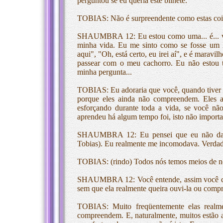
perguntou se eu queria este bilhete.
TOBIAS: Não é surpreendente como estas coi
SHAUMBRA 12: Eu estou como uma... é... voc
minha vida. Eu me sinto como se fosse um 
aqui", "Oh, está certo, eu irei aí", e é marav
passear com o meu cachorro. Eu não estou 
minha pergunta...
TOBIAS: Eu adoraria que você, quando tiver 
porque eles ainda não compreendem. Eles a
esforçando durante toda a vida, se você nã
aprendeu há algum tempo foi, isto não importa.
SHAUMBRA 12: Eu pensei que eu não dava 
Tobias). Eu realmente me incomodava. Verdad
TOBIAS: (rindo) Todos nós temos meios de n
SHAUMBRA 12: Você entende, assim você conc
sem que ela realmente queira ouvi-la ou compre
TOBIAS: Muito freqüentemente elas realmen
compreendem. E, naturalmente, muitos estão 