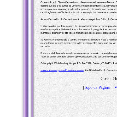
Os encontros do Círculo Carmesim acontecem mensalmente em Denver, Col
declara que ele e os outros do Círculo Carmesim celestial estão, na verd
nossas próprias informações de volta para nós, de modo que possamos
canalização em que Tobias fica de lado e a energia dos humanos é canali
As reuniões do Círculo Carmesim estão abertas ao público. O Círculo Ca
O objetivo dos que fazem parte do Círculo Carmesim é servir de guias h
missão evangélica. Pelo contrário, a luz interior é que guiará as pess
momento, quando vier até você o humano precioso e único, pronto para e
Se você estiver lendo isto e sentir a verdade e a conexão, você é rea
cresça dentro de você agora e em todos os momentos que estão por vir. 
seu redor.
Por favor, distribua este texto livremente numa base não comercial e sem c
Todos os outros usos têm que ser aprovados por escrito por Geoffrey Hopp
© Copyright 2009 Geoffrey Hoppe, P.O. Box 7328, Golden, CO 80403. Todos
www.novasenergias.net/circulocarmesim
Site Oficial do Circulo Carmesim
Gostou! I
|
Topo da Página|
|
V