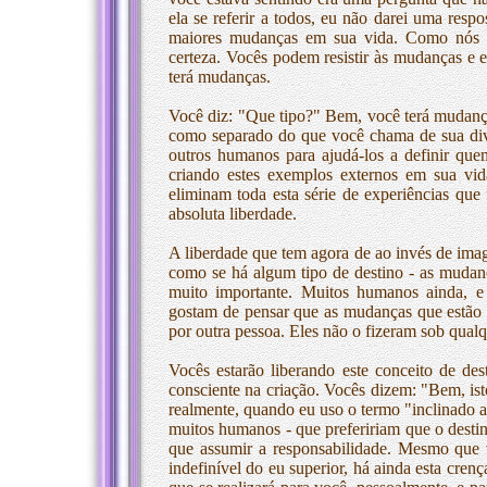
ela se referir a todos, eu não darei uma respo
maiores mudanças em sua vida. Como nós r
certeza. Vocês podem resistir às mudanças e 
terá mudanças.
Você diz: "Que tipo?" Bem, você terá mudanç
como separado do que você chama de sua div
outros humanos para ajudá-los a definir que
criando estes exemplos externos em sua vi
eliminam toda esta série de experiências que 
absoluta liberdade.
A liberdade que tem agora de ao invés de imag
como se há algum tipo de destino - as mudanç
muito importante. Muitos humanos ainda, e 
gostam de pensar que as mudanças que estão n
por outra pessoa. Eles não o fizeram sob qual
Vocês estarão liberando este conceito de de
consciente na criação. Vocês dizem: "Bem, ist
realmente, quando eu uso o termo "inclinado a
muitos humanos - que prefeririam que o desti
que assumir a responsabilidade. Mesmo que 
indefinível do eu superior, há ainda esta cre