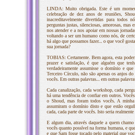
LINDA: Muito obrigada. Este é um momen
celebração de dez anos de reuniões, Sh
inacreditavelmente divertidas para todos 
perguntas justas, silenciosas, amorosas, mas e
nos atender e a nos apoiar em nossas jornada
voltando a ser um humano como nós, de certo 
há algo que possamos fazer... o que você gosta
sua jornada?
TOBIAS: Certamente. Bem agora, esta poderia
prazer e satisfação, é que alguém que tenh
verdadeiramente assumisse o domínio e que
Terceiro Círculo, não são apenas os anjos d
vocês. Em outras palavras... em outras palavra
Cada canalização, cada workshop, cada pergu
há uma tendência de confiar em outros. Vocês
o Shoud, mas foram todos vocês. A minha m
assumiram o domínio disto e que estão orgul
cada, cada parte de vocês. Isto seria realment
E algum dia, através daquele a quem chamo 
vocês quanto possível na forma humana, e que 
e que Sam fosse tocado pelo material que você