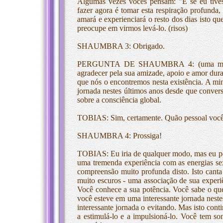
Algumas vezes vocês pensam: "E se eu tive
fazer agora é tomar esta respiração profunda,
amará e experienciará o resto dos dias isto qu
preocupe em virmos levá-lo. (risos)
SHAUMBRA 3: Obrigado.
PERGUNTA DE SHAUMBRA 4: (uma mulher a
agradecer pela sua amizade, apoio e amor duran
que nós o encontremos nesta existência. A min
jornada nestes últimos anos desde que conver
sobre a consciência global.
TOBIAS: Sim, certamente. Quão pessoal você 
SHAUMBRA 4: Prossiga!
TOBIAS: Eu iria de qualquer modo, mas eu pens
uma tremenda experiência com as energias se
compreensão muito profunda disto. Isto cant
muito escuros - uma associação de sua experi
Você conhece a sua potência. Você sabe o qu
você esteve em uma interessante jornada neste
interessante jornada o evitando. Mas isto cont
a estimulá-lo e a impulsioná-lo. Você tem s