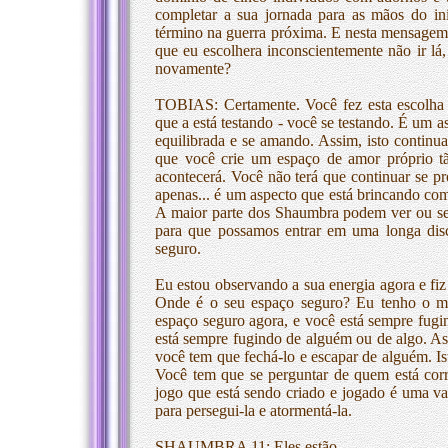
completar a sua jornada para as mãos do in
término na guerra próxima. E nesta mensagem 
que eu escolhera inconscientemente não ir lá,
novamente?
TOBIAS: Certamente. Você fez esta escolha c
que a está testando - você se testando. É um 
equilibrada e se amando. Assim, isto continuar
que você crie um espaço de amor próprio tão
acontecerá. Você não terá que continuar se p
apenas... é um aspecto que está brincando com
A maior parte dos Shaumbra podem ver ou sen
para que possamos entrar em uma longa dis
seguro.
Eu estou observando a sua energia agora e fiz
Onde é o seu espaço seguro? Eu tenho o me
espaço seguro agora, e você está sempre fug
está sempre fugindo de alguém ou de algo. Ass
você tem que fechá-lo e escapar de alguém. I
Você tem que se perguntar de quem está cor
jogo que está sendo criado e jogado é uma var
para persegui-la e atormentá-la.
SHAUMBRA 11: Eles estão.