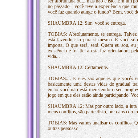
ser afortunada ou... mas não é isto. Em um po
no passado - você teve a experiência que mui
você faz quando atinge o fundo? Bem, você dei
SHAUMBRA 12: Sim, você se entrega.
TOBIAS: Absolutamente, se entrega. Talvez
está fazendo isto para si mesma. E você se 
importa. O que será, será. Quem eu sou, eu j
existência e foi fiel a esta luz orientadora 
vida...
SHAUMBRA 12: Certamente.
TOBIAS:... E eles são aqueles que vocês e
basicamente uma destas vidas de gradual tra
então você não está merecendo o seu progre
jogo em que eles estão ainda participando. Você
SHAUMBRA 12: Mas por outro lado, a luta p
meus conflitos, são parte disto, por causa do 
TOBIAS: Mas vamos analisar os conflitos. Qu
outras pessoas?