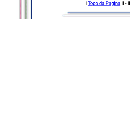
II
Topo da Pagina
II - I