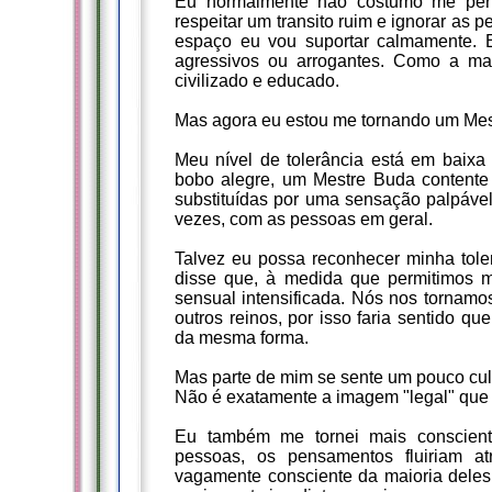
Eu normalmente não costumo me pert
respeitar um transito ruim e ignorar as
espaço eu vou suportar calmamente. 
agressivos ou arrogantes. Como a ma
civilizado e educado.
Mas agora eu estou me tornando um Mestr
Meu nível de tolerância está em bai
bobo alegre, um Mestre Buda contente
substituídas por uma sensação palpável
vezes, com as pessoas em geral.
Talvez eu possa reconhecer minha tole
disse que, à medida que permitimos 
sensual intensificada. Nós nos tornam
outros reinos, por isso faria sentido 
da mesma forma.
Mas parte de mim se sente um pouco cul
Não é exatamente a imagem "legal" que 
Eu também me tornei mais conscien
pessoas, os pensamentos fluiriam 
vagamente consciente da maioria deles