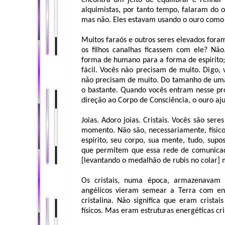
encontra um jeito de equilibrar e refinar
alquimistas, por tanto tempo, falaram do 
mas não. Eles estavam usando o ouro como 
Muitos faraós e outros seres elevados for
os filhos canalhas ficassem com ele? Nã
forma de humano para a forma de espírito;
fácil. Vocês não precisam de muito. Digo, 
não precisam de muito. Do tamanho de uma e
o bastante. Quando vocês entram nesse pr
direção ao Corpo de Consciência, o ouro aj
Joias. Adoro joias. Cristais. Vocês são seres
momento. Não são, necessariamente, físico
espírito, seu corpo, sua mente, tudo, supo
que permitem que essa rede de comunicaçõe
[levantando o medalhão de rubis no colar]
Os cristais, numa época, armazenavam 
angélicos vieram semear a Terra com en
cristalina. Não significa que eram cristai
físicos. Mas eram estruturas energéticas cri