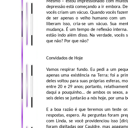
Mesmo – estou impressionado com muitos 
depressão está começando a ir embora. Dep
vocês criam um vácuo. Quando vocês fazem 
de ser apenas o velho humano com um m
liberam isso, cria-se um vácuo. Sua men
mudança. É um tempo de reflexão interna
estão indo além disso. Na verdade, vocês s
que não? Por que não?
Convidados de Hoje
Vamos respirar fundo. Eu pedi a um pequ
apenas uma existência na Terra; foi a pri
deles voltou para suas próprias esferas, m
entre 20 e 29 anos; portanto, relativamen
daqui a pouquinho... de ambos os sexos, a 
seis deles se juntarão a nós hoje, por uma b
E a boa razão é que teremos um teste ora
respostas, espero. As perguntas foram pr
com Linda, se você providenciou isso [diri
foram digitadas por Cauldre, mas apagam