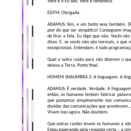
Você é o Eu Sou. Você é fantástica.
EDITH: Obrigada.
ADAMUS: Sim, e um tanto sexy também. [Ri
pior do que ser simpático! Conseguem imag
de tirar a fala. Eu digo que não. Vocês nã
disso. E, se vocês não são normais, o que n
excepcionais. Entendam, é tudo programaç
Qual a outra razão para não dizerem o que
deixou a Terra. Ponto final.
HOMEM SHAUMBRA 2: A linguagem. A lingua
ADAMUS: É verdade. Verdade. A linguagem
então, os humanos tentam fabricar palav
que possamos simplesmente nos comunic
duvidar das comunicações que acontecem, J
Vivam isso agora. Não duvidem.
Que outras razões levam os humanos a nã
Estou esperando pela resposta certa – a mi