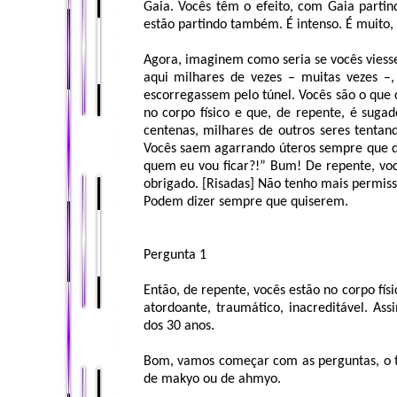
Gaia. Vocês têm o efeito, com Gaia partin
estão partindo também. É intenso. É muito, 
Agora, imaginem como seria se vocês viesse
aqui milhares de vezes – muitas vezes –
escorregassem pelo túnel. Vocês são o que
no corpo físico e que, de repente, é suga
centenas, milhares de outros seres tent
Vocês saem agarrando úteros sempre que dá
quem eu vou ficar?!” Bum! De repente, você
obrigado. [Risadas] Não tenho mais permiss
Podem dizer sempre que quiserem.
Pergunta 1
Então, de repente, vocês estão no corpo físi
atordoante, traumático, inacreditável. As
dos 30 anos.
Bom, vamos começar com as perguntas, o tes
de makyo ou de ahmyo.