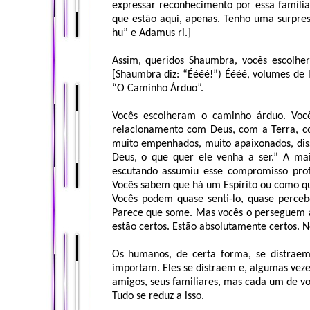
expressar reconhecimento por essa famíli
que estão aqui, apenas. Tenho uma surpres
hu” e Adamus ri.]
Assim, queridos Shaumbra, vocês escolh
[Shaumbra diz: “Éééé!”) Éééé, volumes de l
“O Caminho Árduo”.
Vocês escolheram o caminho árduo. Você
relacionamento com Deus, com a Terra, c
muito empenhados, muito apaixonados, dis
Deus, o que quer ele venha a ser.” A ma
escutando assumiu esse compromisso prof
Vocês sabem que há um Espírito ou como que
Vocês podem quase senti-lo, quase percebê
Parece que some. Mas vocês o perseguem 
estão certos. Estão absolutamente certos. N
Os humanos, de certa forma, se distrae
importam. Eles se distraem e, algumas veze
amigos, seus familiares, mas cada um de vo
Tudo se reduz a isso.