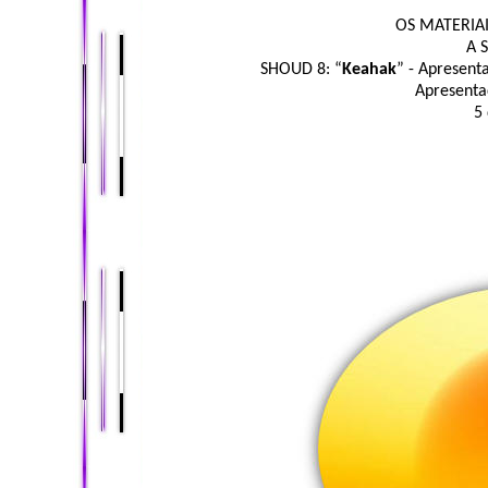
OS MATERIA
A S
SHOUD 8: “
Keahak
” - Apresen
Apresenta
5