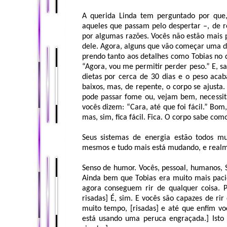
A querida Linda tem perguntado por que
aqueles que passam pelo despertar –, de re
por algumas razões. Vocês não estão mais
dele. Agora, alguns que vão começar uma di
prendo tanto aos detalhes como Tobias no q
“Agora, vou me permitir perder peso.” E, 
dietas por cerca de 30 dias e o peso acaba
baixos, mas, de repente, o corpo se ajusta
pode passar fome ou, vejam bem, necessit
vocês dizem: “Cara, até que foi fácil.” Bo
mas, sim, fica fácil. Fica. O corpo sabe com
Seus sistemas de energia estão todos 
mesmos e tudo mais está mudando, e realme
Senso de humor. Vocês, pessoal, humanos, 
Ainda bem que Tobias era muito mais paci
agora conseguem rir de qualquer coisa.
risadas] É, sim. E vocês são capazes de ri
muito tempo, [risadas] e até que enfim vo
está usando uma peruca engraçada.] Isto