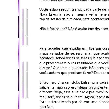
muitas crenças velhas aí, mas está aconte
Vocês estão reequilibrando cada parte de v
Nova Energia, não a mesma velha [energi
rápida sessão de cutucada, está acontecen
Não é fantástico? Não é assim que deve ser
Para aqueles que estudaram, fizeram cur
graus variados de sucesso, mas que aca
acontece, sendo vocês os seres que são? Vo
que prometeram ou os resultados que você
dizem: “Veja, tem algo errado. Não consigo
vocês acham que precisam fazer? Estudar m
Então, isso vira um ciclo. Entra num padr
suficiente, não são espirituais o suficient
dizerem “Veja, essa aula não é pra mim” ou
meu ser”, vocês se culpam. Agora, não est
livro; estou dizendo pra darem uma olhada
padrões.