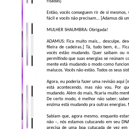
risadas]
Então, vocês conseguem rir de si mesmos, v
fácil e vocês não precisam... [Adamus dá um
MULHER SHAUMBRA: Obrigada!
ADAMUS: Fica muito mais... desculpe, desc
fileira de cadeiras.] Tá, tudo bem, é... Fi
vocês estão mudando. Quer saibam ou n
permitindo que suas energias se reúnam 
mente está mudando o modo como funciona.
malucos. Vocês não estão. Todos os seus si
Agora, eu poderia fazer uma revisão aqui [
está acontecendo, mas não vou. Por qu
mudando. Além do mais, ficaria muito menta
De certo modo, é melhor não saber; sabe
enzima está mudando pra outras energias. 
Sabiam que, agora mesmo, enquanto estam
não –, nós estamos cutucando em seu DNA
precisa de uma boa cutucada de vez em 