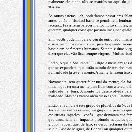
realmente ele ainda não se manifestou aqui do jeit
esferas.
As outras esferas... ah, poderíamos passar eras fa
antes, então... [risadas] basta se permitirem lembra
facetas... Faz a Terra parecer muito, muito simples, m
queiram, qualquer coisa que possam imaginar, qualqu
Sim, vocês podem ir para o céu do outro lado, mas se
e seus membros devotos vão para lá quando morrem
baseia em parâmetros humanos. Setenta e duas virg
dizer que elas vão ficar sempre virgens. [Muitas risad
Então, o que é Shaumbra? Eu digo a meus amigos d
que se expandem, que estão saindo de um dos mais 
humanidade já teve: a mente. A mente. E fazem isso c
Novamente, sem querer falar mal da mente; ela foi
tinham que ter uma mente para lidar com a terceira 
realidade na Terra. A mente foi desenvolvida para
realidade. Mas nós vamos além disso agora. Estamos
Então, Shaumbra é este grupo de pioneiros da Nova E
Terra e nas outras esferas, um grupo de pessoas que
espirituais. Aqueles – vocês – que deixaram sua fam
que causariam um impacto profundo naqueles que 
grupo... vocês, que, de fato, se desconectaram da f
seja a Casa de Miguel, de Gabriel ou qualquer outra