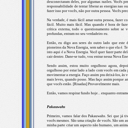
desconectaram deles, por algumas razões. Vocês pre
responsabilidade de tentar liberar as energias nas ou
fazer isso por vocês, não por outra pessoa. Vocês pr
Na verdade, é mais fácil amar outra pessoa, fazer co
fácil. Muito mais fácil. Mas quando é hora de faze
crítica externa, todo o questionamento sobre se 
profundas, entram no seu verdadeiro eu.
Então, eu digo aos seres do outro lado que este 
pioneiros da Nova Energia, sem saber o que ela é. Te
isto aqui é a Nova Energia. Você quer fazer parte de
cair dentro. Dane-se tudo, vou entrar nessa Nova Ene
Sendo assim, estou muito orgulhoso agora, depo
orgulhoso por estar lado a lado com vocês em cada 
movimentar a energia. Faço assim pra deixá-los, às
mais leves, quando posso. Mas faço assim porque am
que vocês estão. [Risadas] Provavelmente mais.
Então, vamos respirar fundo hoje... enquanto entram
Pakauwahs
Primeiro, vamos falar dos Pakauwahs. Sei que já t
vocês mesmos. São uma criação de vocês. São um asp
minha parte criar um aspecto não humano, um anima