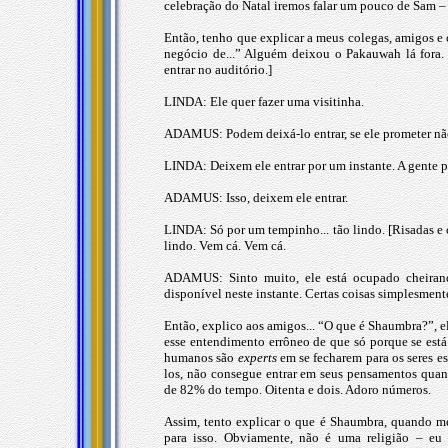
celebração do Natal iremos falar um pouco de Sam – 
Então, tenho que explicar a meus colegas, amigos e
negócio de...” Alguém deixou o Pakauwah lá fora
entrar no auditório.]
LINDA: Ele quer fazer uma visitinha.
ADAMUS: Podem deixá-lo entrar, se ele prometer nã
LINDA: Deixem ele entrar por um instante. A gente pe
ADAMUS: Isso, deixem ele entrar.
LINDA: Só por um tempinho... tão lindo. [Risadas e 
lindo. Vem cá. Vem cá.
ADAMUS: Sinto muito, ele está ocupado cheirand
disponível neste instante. Certas coisas simplesmen
Então, explico aos amigos... “O que é Shaumbra?”, e
esse entendimento errôneo de que só porque se está
humanos são
experts
em se fecharem para os seres e
los, não consegue entrar em seus pensamentos quan
de 82% do tempo. Oitenta e dois. Adoro números.
Assim, tento explicar o que é Shaumbra, quando 
para isso. Obviamente, não é uma religião – eu