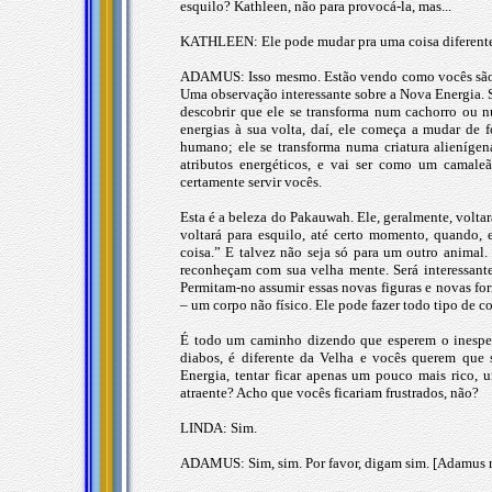
esquilo? Kathleen, não para provocá-la, mas...
KATHLEEN: Ele pode mudar pra uma coisa diferent
ADAMUS: Isso mesmo. Estão vendo como vocês são br
Uma observação interessante sobre a Nova Energia. 
descobrir que ele se transforma num cachorro ou nu
energias à sua volta, daí, ele começa a mudar de
humano; ele se transforma numa criatura alienígena
atributos energéticos, e vai ser como um camaleã
certamente servir vocês.
Esta é a beleza do Pakauwah. Ele, geralmente, voltar
voltará para esquilo, até certo momento, quando, 
coisa.” E talvez não seja só para um outro animal
reconheçam com sua velha mente. Será interessante
Permitam-no assumir essas novas figuras e novas fo
– um corpo não físico. Ele pode fazer todo tipo de co
É todo um caminho dizendo que esperem o inesper
diabos, é diferente da Velha e vocês querem que s
Energia, tentar ficar apenas um pouco mais rico,
atraente? Acho que vocês ficariam frustrados, não?
LINDA: Sim.
ADAMUS: Sim, sim. Por favor, digam sim. [Adamus r