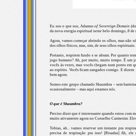
Eu sou o que sou, Adamus
of Sovereign Domain
(do
da nova energia espiritual neste belo domingo, 8 
Agora, vamos começar abrindo os olhos, mas não só
dos olhos físicos, mas, sim, de seus olhos espirituais.
Portanto, respirem fundo e se abram. Por quanto te
jogo humano? Ah, por muito, muito tempo. É um jo
vocês às vezes, mas vocês chegam num ponto em que
ao espírito. Vocês ficam zangados comigo. E dizem:
bem agora.
Somos este grupo chamado Shaumbra – sem barreiras,
ocasionalmente – mas aqui estamos nós.
O que é Shaumbra?
Preciso dizer que é interessante quando estou com 
muito ativamente agora no Conselho Carmesim. Eles
Tobias, ah... vamos reservar um instante pra respi
precisa de respiração pra isso! [Risadas] Ah, el