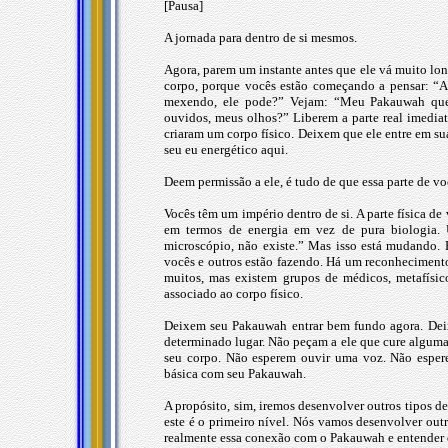
[Pausa]
A jornada para dentro de si mesmos.
Agora, parem um instante antes que ele vá muito lo
corpo, porque vocês estão começando a pensar: “A
mexendo, ele pode?” Vejam: “Meu Pakauwah quer 
ouvidos, meus olhos?” Liberem a parte real imediat
criaram um corpo físico. Deixem que ele entre em su
seu eu energético aqui.
Deem permissão a ele, é tudo de que essa parte de v
Vocês têm um império dentro de si. A parte física d
em termos de energia em vez de pura biologia.
microscópio, não existe.” Mas isso está mudando
vocês e outros estão fazendo. Há um reconhecimento 
muitos, mas existem grupos de médicos, metafísic
associado ao corpo físico.
Deixem seu Pakauwah entrar bem fundo agora. Deix
determinado lugar. Não peçam a ele que cure alguma 
seu corpo. Não esperem ouvir uma voz. Não esperem
básica com seu Pakauwah.
A propósito, sim, iremos desenvolver outros tipos 
este é o primeiro nível. Nós vamos desenvolver outr
realmente essa conexão com o Pakauwah e entender q