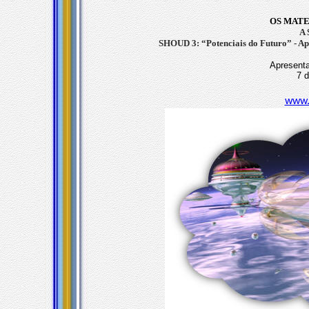
OS MATE
A 
SHOUD 3: “Potenciais do Futuro” - A
Apresent
7 
www.