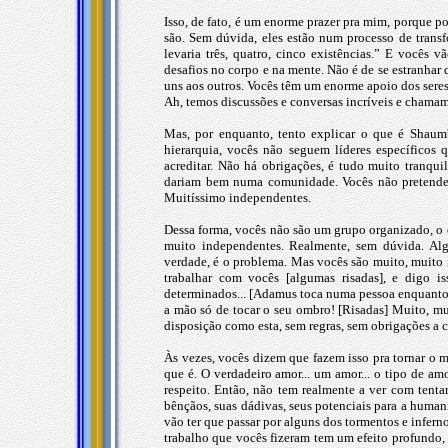
Isso, de fato, é um enorme prazer pra mim, porque po
são. Sem dúvida, eles estão num processo de transf
levaria três, quatro, cinco existências.” E vocês 
desafios no corpo e na mente. Não é de se estranhar 
uns aos outros. Vocês têm um enorme apoio dos seres
Ah, temos discussões e conversas incríveis e chamam
Mas, por enquanto, tento explicar o que é Shaum
hierarquia, vocês não seguem líderes específicos
acreditar. Não há obrigações, é tudo muito tranq
dariam bem numa comunidade. Vocês não pretendem
Muitíssimo independentes.
Dessa forma, vocês não são um grupo organizado, o q
muito independentes. Realmente, sem dúvida. Alg
verdade, é o problema. Mas vocês são muito, muito
trabalhar com vocês [algumas risadas], e digo 
determinados... [Adamus toca numa pessoa enquanto a
a mão só de tocar o seu ombro! [Risadas] Muito, m
disposição como esta, sem regras, sem obrigações a c
Às vezes, vocês dizem que fazem isso pra tornar o 
que é. O verdadeiro amor... um amor... o tipo de amo
respeito. Então, não tem realmente a ver com tenta
bênçãos, suas dádivas, seus potenciais para a human
vão ter que passar por alguns dos tormentos e infern
trabalho que vocês fizeram tem um efeito profundo, n