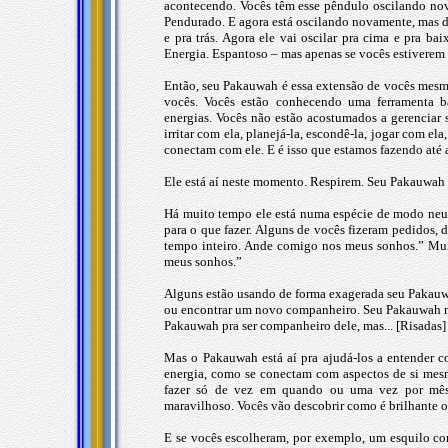
acontecendo. Vocês têm esse pêndulo oscilando nov
Pendurado. E agora está oscilando novamente, mas di
e pra trás. Agora ele vai oscilar pra cima e pra b
Energia. Espantoso – mas apenas se vocês estiverem
Então, seu Pakauwah é essa extensão de vocês mesmo
vocês. Vocês estão conhecendo uma ferramenta b
energias. Vocês não estão acostumados a gerenciar 
irritar com ela, planejá-la, escondê-la, jogar com e
conectam com ele. E é isso que estamos fazendo até 
Ele está aí neste momento. Respirem. Seu Pakauwah 
Há muito tempo ele está numa espécie de modo neutr
para o que fazer. Alguns de vocês fizeram pedidos, d
tempo inteiro. Ande comigo nos meus sonhos.” Mui
meus sonhos.”
Alguns estão usando de forma exagerada seu Pakauwa
ou encontrar um novo companheiro. Seu Pakauwah nã
Pakauwah pra ser companheiro dele, mas... [Risadas] 
Mas o Pakauwah está aí pra ajudá-los a entender 
energia, como se conectam com aspectos de si mes
fazer só de vez em quando ou uma vez por mês
maravilhoso. Vocês vão descobrir como é brilhante 
E se vocês escolheram, por exemplo, um esquilo co