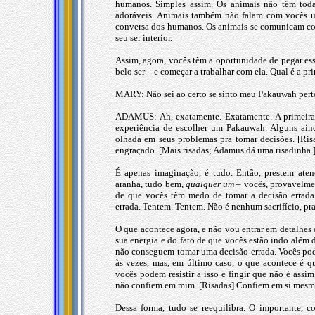
humanos. Simples assim. Os animais não têm tod
adoráveis. Animais também não falam com vocês usa
conversa dos humanos. Os animais se comunicam co
seu ser interior.
Assim, agora, vocês têm a oportunidade de pegar ess
belo ser – e começar a trabalhar com ela. Qual é a 
MARY: Não sei ao certo se sinto meu Pakauwah pert
ADAMUS: Ah, exatamente. Exatamente. A primeira 
experiência de escolher um Pakauwah. Alguns aind
olhada em seus problemas pra tomar decisões. [Risa
engraçado. [Mais risadas; Adamus dá uma risadinha.
É apenas imaginação, é tudo. Então, prestem at
aranha, tudo bem,
qualquer um
– vocês, provavelmen
de que vocês têm medo de tomar a decisão errad
errada. Tentem. Tentem. Não é nenhum sacrifício, pr
O que acontece agora, e não vou entrar em detalhes
sua energia e do fato de que vocês estão indo além
não conseguem tomar uma decisão errada. Vocês p
às vezes, mas, em último caso, o que acontece é qu
vocês podem resistir a isso e fingir que não é ass
não confiem em mim. [Risadas] Confiem em si mesmo
Dessa forma, tudo se reequilibra. O importante, 