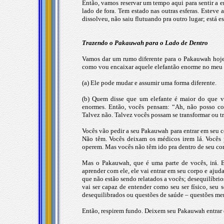
Então, vamos reservar um tempo aqui para sentir a e
lado de fora. Tem estado nas outras esferas. Esteve
dissolveu, não saiu flutuando pra outro lugar; está 
Trazendo o Pakauwah para o Lado de Dentro
Vamos dar um rumo diferente para o Pakauwah hoje.
como vou encaixar aquele elefantão enorme no meu 
(a) Ele pode mudar e assumir uma forma diferente.
(b) Quem disse que um elefante é maior do que vo
enormes. Então, vocês pensam: “Ah, não posso co
Talvez não. Talvez vocês possam se transformar ou t
Vocês vão pedir a seu Pakauwah para entrar em seu 
Não têm. Vocês deixam os médicos irem lá. Vocês 
operem. Mas vocês não têm ido pra dentro de seu corp
Mas o Pakauwah, que é uma parte de vocês, irá. 
aprender com ele, ele vai entrar em seu corpo e ajud
que não estão sendo relatados a vocês; desequilíbrio
vai ser capaz de entender como seu ser físico, seu
desequilibrados ou questões de saúde – questões men
Então, respirem fundo. Deixem seu Pakauwah entrar