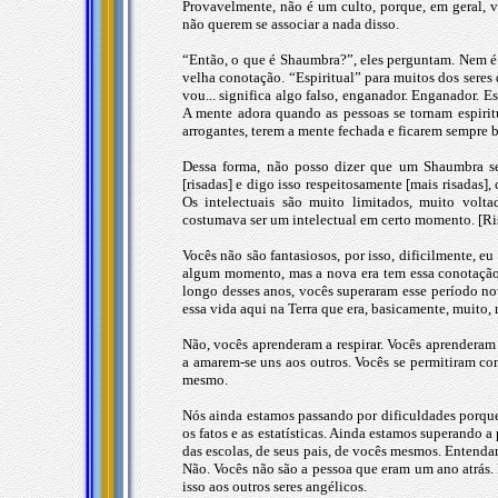
Provavelmente, não é um culto, porque, em geral, 
não querem se associar a nada disso.
“Então, o que é Shaumbra?”, eles perguntam. Nem é 
velha conotação. “Espiritual” para muitos dos seres d
vou... significa algo falso, enganador. Enganador. E
A mente adora quando as pessoas se tornam espiritu
arrogantes, terem a mente fechada e ficarem sempre 
Dessa forma, não posso dizer que um Shaumbra sej
[risadas] e digo isso respeitosamente [mais risadas]
Os intelectuais são muito limitados, muito volt
costumava ser um intelectual em certo momento. [Ri
Vocês não são fantasiosos, por isso, dificilmente, e
algum momento, mas a nova era tem essa conotação 
longo desses anos, vocês superaram esse período nova
essa vida aqui na Terra que era, basicamente, muito,
Não, vocês aprenderam a respirar. Vocês aprenderam
a amarem-se uns aos outros. Vocês se permitiram co
mesmo.
Nós ainda estamos passando por dificuldades porque
os fatos e as estatísticas. Ainda estamos superando a
das escolas, de seus pais, de vocês mesmos. Entenda
Não. Vocês não são a pessoa que eram um ano atrás.
isso aos outros seres angélicos.