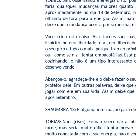
TOBIAS: Sim, observando a energia disto, poi
faria quaisquer mudanças maiores quanto a
aproximadamente no dia 18 de Setembro, n
olhando de fora para a energia. Assim, não
deixe que a mudança ocorra por si mesma, e
Você criou esta coisa. As criações são s
Espírito lhe deu liberdade total, deu liberdad
o seu giro e tudo o mais, porque irão ao próx
ou - como se diz - tentar empacotá-las. Está
cozinhando, e não é um tipo interessante 
desenvolvendo.
Abençoe-o, agradeça-lhe e o deixe fazer o se
protetor dele. Em outras palavras, deixe que
jogar com ele em sua vida. Assim deixe que
após Setembro.
SHAUMBRA 13: E alguma informação para de
TOBIAS: Não. (risos). Eu não quero dar a in
tarde, mas seria muito difícil tentar preve
muito conectada com a sua energia, não é v