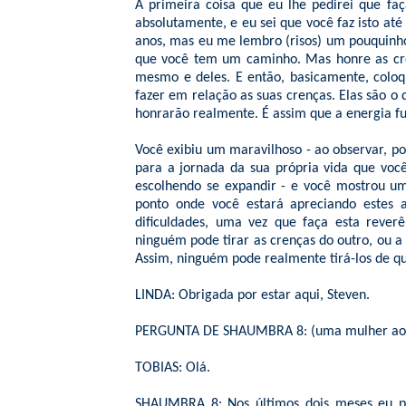
A primeira coisa que eu lhe pedirei que fa
absolutamente, e eu sei que você faz isto até
anos, mas eu me lembro (risos) um pouquinho.
que você tem um caminho. Mas honre as cre
mesmo e deles. E então, basicamente, colo
fazer em relação as suas crenças. Elas são o 
honrarão realmente. É assim que a energia f
Você exibiu um maravilhoso - ao observar, p
para a jornada da sua própria vida que voc
escolhendo se expandir - e você mostrou u
ponto onde você estará apreciando estes a
dificuldades, uma vez que faça esta reverên
ninguém pode tirar as crenças do outro, ou a
Assim, ninguém pode realmente tirá-los de q
LINDA: Obrigada por estar aqui, Steven.
PERGUNTA DE SHAUMBRA 8: (uma mulher ao mi
TOBIAS: Olá.
SHAUMBRA 8: Nos últimos dois meses eu pa