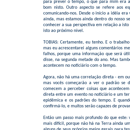
para prever o tempo, o que para mim era 
bom nisto. Outro aspecto se refere aos es
comunicando-nos. Desde o início a idéia era
ainda, mas estamos ainda dentro do nosso se
conhecer a sua perspectiva em relação a ist
isto ao próximo nível.
TOBIAS: Certamente, eu tenho. E o trabalho 
mas eu acrescentarei alguns comentários meu
falhos, porque uma informação que será úti
disse, na segunda metade do ano. Mas també
acontecem no noticiário com o tempo.
Agora, não há uma correlação direta - em ou
mas vocês começarão a ver o padrão se d
comecem a perceber coisas que acontecem n
direta entre um evento no noticiário e um t
epidêmica e os padrões do tempo. E quando
confirmá-lo, e muitos serão capazes de provar
Então um passo mais profundo do que este: v
mais difícil, porque não há na Terra ainda 
alguns de seus próprios meios gerais para tes