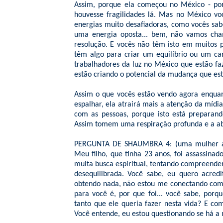
Assim, porque ela começou no México - po
houvesse fragilidades lá. Mas no México v
energias muito desafiadoras, como vocês sa
uma energia oposta... bem, não vamos cha
resolução. E vocês não têm isto em muitos 
têm algo para criar um equilíbrio ou um c
trabalhadores da luz no México que estão fa
estão criando o potencial da mudança que est
Assim o que vocês estão vendo agora enquan
espalhar, ela atrairá mais a atenção da míd
com as pessoas, porque isto está preparan
Assim tomem uma respiração profunda e a abe
PERGUNTA DE SHAUMBRA 4: (uma mulher ao mi
Meu filho, que tinha 23 anos, foi assassin
muita busca espiritual, tentando compreender
desequilibrada. Você sabe, eu quero acre
obtendo nada, não estou me conectando com 
para você é, por que foi... você sabe, po
tanto que ele queria fazer nesta vida? E co
Você entende, eu estou questionando se há a 