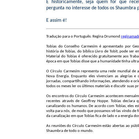
E historicamente, seja quem for que rece
pergunta no interesse de todos os Shaumbra p
E assim é!
Tradução para o Português: Regina Drumond
reginama
Tobias do Conselho Carmesim é apresentado por Geo
história de Tobias, do bíblico Livro de Tobit, pode se
Material do Tobias é oferecido gratuitamente aos Tra
época em que Tobias disse que a humanidade tinha ultra
O Círculo Carmesim representa uma rede mundial de an
Nova Energia. Enquanto eles vivenciam as alegrias e
jornadas, compartilhando informações, atendendo e orie
todos os meses ler os últimos materiais e discutir suas p
Os encontros do Círculo Carmesim acontecem mensalme
recentes através de Geoffrey Hoppe. Tobias declara q
canalizando os humanos. De acordo com Tobias, eles es
volta para nós, de modo que possamos vê-las vindo de f
da canalização em que Tobias fica de lado e a energia 
As reuniões do Círculo Carmesim estão abertas ao púb
Shaumbra de todo o mundo.