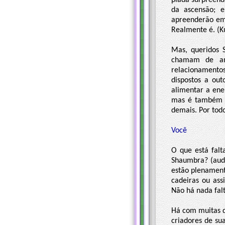
piada surpreend
da ascensão; e
apreenderão em 
Realmente é. (Ku
Mas, queridos 
chamam de aná
relacionament
dispostos a out
alimentar a ene
mas é também a
demais. Por todo
Você
O que está falt
Shaumbra? (audi
estão plenamente
cadeiras ou ass
Não há nada fal
Há com muitas d
criadores de su