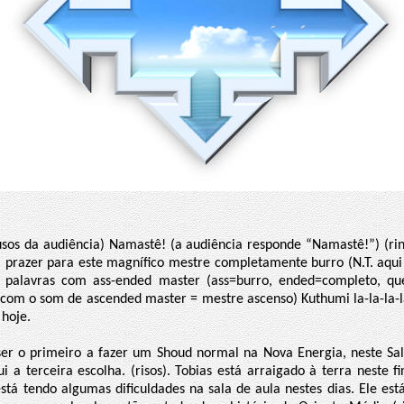
sos da audiência) Namastê! (a audiência responde “Namastê!”) (rin
prazer para este magnífico mestre completamente burro (N.T. aqui
 palavras com ass-ended master (ass=burro, ended=completo, qu
com o som de ascended master = mestre ascenso) Kuthumi la-la-la-lal
 hoje.
r o primeiro a fazer um Shoud normal na Nova Energia, neste Sa
i a terceira escolha. (risos). Tobias está arraigado à terra neste 
stá tendo algumas dificuldades na sala de aula nestes dias. Ele est