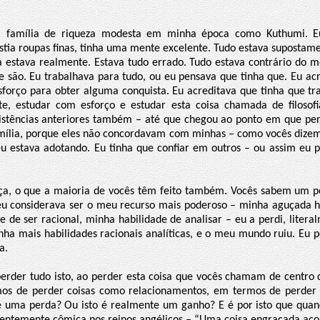
 família de riqueza modesta em minha época como Kuthumi. E
estia roupas finas, tinha uma mente excelente. Tudo estava supostam
a estava realmente. Estava tudo errado. Tudo estava contrário do m
 são. Eu trabalhava para tudo, ou eu pensava que tinha que. Eu acr
forço para obter alguma conquista. Eu acreditava que tinha que tra
, estudar com esforço e estudar esta coisa chamada de filosofi
stências anteriores também – até que chegou ao ponto em que per
ília, porque eles não concordavam com minhas – como vocês dize
eu estava adotando. Eu tinha que confiar em outros – ou assim eu 
ça, o que a maioria de vocês têm feito também. Vocês sabem um p
eu considerava ser o meu recurso mais poderoso – minha aguçada h
e de ser racional, minha habilidade de analisar – eu a perdi, liter
nha mais habilidades racionais analíticas, e o meu mundo ruiu. Eu p
a.
erder tudo isto, ao perder esta coisa que vocês chamam de centro d
os de perder coisas como relacionamentos, em termos de perder a
e uma perda? Ou isto é realmente um ganho? E é por isto que qua