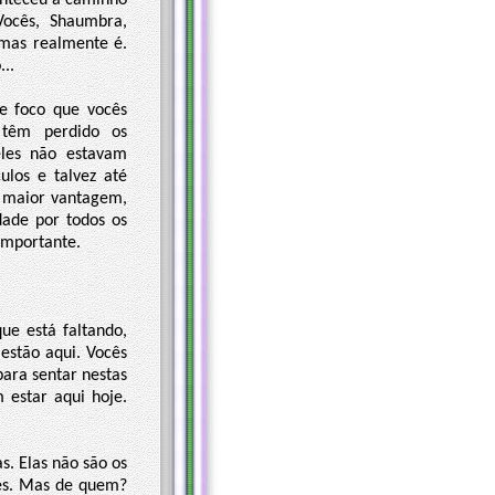
onteceu a caminho
Vocês, Shaumbra,
 mas realmente é.
...
e foco que vocês
 têm perdido os
les não estavam
ulos e talvez até
a maior vantagem,
ade por todos os
importante.
ue está faltando,
estão aqui. Vocês
para sentar nestas
 estar aqui hoje.
. Elas não são os
hes. Mas de quem?