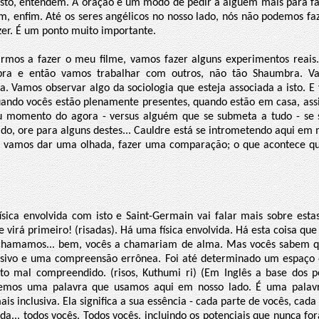
 isto, entendem. A oração é um modo de pedir a alguém mais para faz
m, enfim. Até os seres angélicos no nosso lado, nós não podemos faz
er. É um ponto muito importante.
mos a fazer o meu filme, vamos fazer alguns experimentos reais.
ra e então vamos trabalhar com outros, não tão Shaumbra. Va
a. Vamos observar algo da sociologia que esteja associada a isto. E
ando vocês estão plenamente presentes, quando estão em casa, assi
 momento do agora - versus alguém que se submeta a tudo - se
o, ore para alguns destes... Cauldre está se intrometendo aqui em m
s vamos dar uma olhada, fazer uma comparação; o que acontece q
sica envolvida com isto e Saint-Germain vai falar mais sobre est
virá primeiro! (risadas). Há uma física envolvida. Há esta coisa qu
 chamamos... bem, vocês a chamariam de alma. Mas vocês sabem q
usivo e uma compreensão errônea. Foi até determinado um espaço 
to mal compreendido. (risos, Kuthumi ri) (Em Inglês a base dos
 temos uma palavra que usamos aqui em nosso lado. É uma palavr
mais inclusiva. Ela significa a sua essência - cada parte de vocês, cad
da... todos vocês. Todos vocês, incluindo os potenciais que nunca f