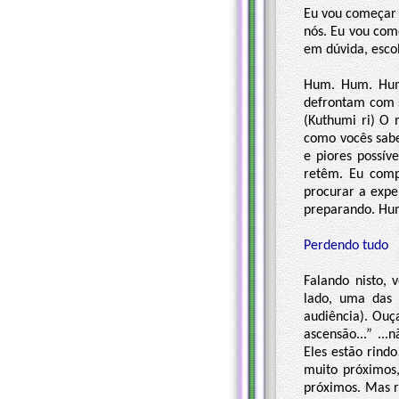
Eu vou começar 
nós. Eu vou com
em dúvida, esco
Hum. Hum. Hum.
defrontam com s
(Kuthumi ri) O 
como vocês sabe
e piores possív
retêm. Eu comp
procurar a expe
preparando. Hum,
Perdendo tudo
Falando nisto, 
lado, uma das 
audiência). Ou
ascensão...” ...
Eles estão rindo
muito próximos
próximos. Mas r