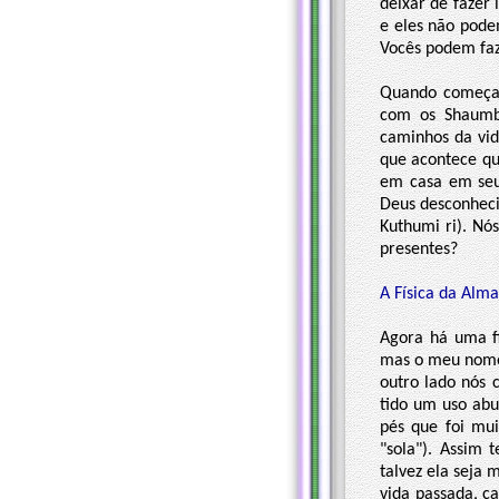
deixar de fazer
e eles não pode
Vocês podem faz
Quando começar
com os Shaumb
caminhos da vid
que acontece qu
em casa em seu
Deus desconhecid
Kuthumi ri). Nó
presentes?
A Física da Alma
Agora há uma fí
mas o meu nome 
outro lado nós
tido um uso ab
pés que foi mui
"sola"). Assim
talvez ela seja 
vida passada, ca