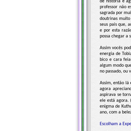
de história e a
professor não e
sagrada por mui
doutrinas muito
seus pais que, 
e por esta raz
possa chegar a s
Assim vocês pod
energia de Tobi
bico e cara fei
algum modo que 
no passado, ou v
Assim, então lá 
agora aprecian
aspirava se tor
ele está agora.
enigma de Kuthu
ano, com a bele
Escolham a Expe