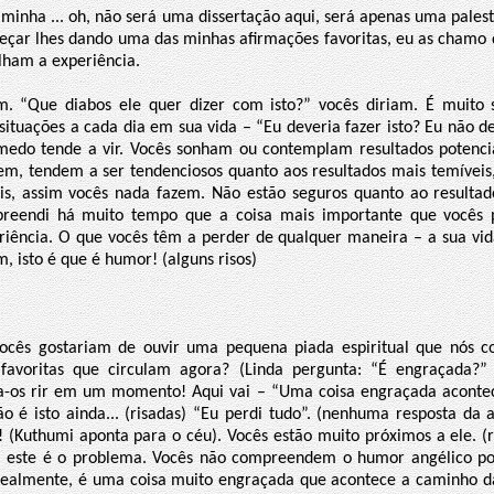
minha ... oh, não será uma dissertação aqui, será apenas uma palest
eçar lhes dando uma das minhas afirmações favoritas, eu as chamo d
lham a experiência.
 “Que diabos ele quer dizer com isto?” vocês diriam. É muito s
ituações a cada dia em sua vida – “Eu deveria fazer isto? Eu não de
medo tende a vir. Vocês sonham ou contemplam resultados potenci
m, tendem a ser tendenciosos quanto aos resultados mais temíveis
eis, assim vocês nada fazem. Não estão seguros quanto ao resultad
reendi há muito tempo que a coisa mais importante que vocês 
riência. O que vocês têm a perder de qualquer maneira – a sua vid
 isto é que é humor! (alguns risos)
vocês gostariam de ouvir uma pequena piada espiritual que nós 
favoritas que circulam agora? (Linda pergunta: “É engraçada?”
ça-os rir em um momento! Aqui vai – “Uma coisa engraçada aconte
não é isto ainda... (risadas) “Eu perdi tudo”. (nenhuma resposta da
! (Kuthumi aponta para o céu). Vocês estão muito próximos a ele. (r
, este é o problema. Vocês não compreendem o humor angélico po
ealmente, é uma coisa muito engraçada que acontece a caminho d