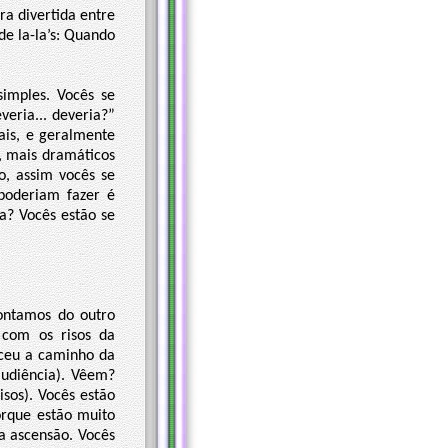
ra divertida entre
e la-la’s: Quando
imples. Vocês se
veria... deveria?”
ais, e geralmente
, mais dramáticos
o, assim vocês se
poderiam fazer é
a? Vocês estão se
contamos do outro
 com os risos da
ceu a caminho da
 audiência). Vêem?
isos). Vocês estão
rque estão muito
a ascensão. Vocês