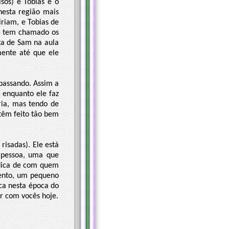
sos) e Tobias e o
nesta região mais
riam, e Tobias de
ia tem chamado os
ta de Sam na aula
ente até que ele
passando. Assim a
 enquanto ele faz
ria, mas tendo de
têm feito tão bem
risadas). Ele está
 pessoa, uma que
 dica de com quem
mento, um pequeno
ca nesta época do
r com vocês hoje.