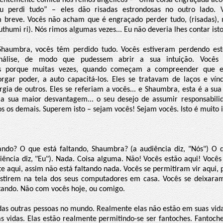
entemente cômica nos reinos angélicos – “Uma coisa engraçada ac
u perdi tudo” – eles dão risadas estrondosas no outro lado. 
breve. Vocês não acham que é engraçado perder tudo, (risadas),
thumi ri). Nós rimos algumas vezes... Eu não deveria lhes contar isto
Shaumbra, vocês têm perdido tudo. Vocês estiveram perdendo est
lise, de modo que pudessem abrir a sua intuição. Vocês
os porque muitas vezes, quando começam a compreender que e
orgar poder, a auto capacitá-los. Eles se tratavam de laços e vínc
rgia de outros. Eles se referiam a vocês... e Shaumbra, esta é a su
 sua maior desvantagem... o seu desejo de assumir responsabilid
s os demais. Superem isto – sejam vocês! Sejam vocês. Isto é muito 
ando? O que está faltando, Shaumbra? (a audiência diz, "Nós") O q
ência diz, "Eu"). Nada. Coisa alguma. Não! Vocês estão aqui! Vocês 
 aqui, assim não está faltando nada. Vocês se permitiram vir aqui, 
istirem na tela dos seus computadores em casa. Vocês se deixaram
tando. Não com vocês hoje, ou comigo.
as outras pessoas no mundo. Realmente elas não estão em suas vidas
as vidas. Elas estão realmente permitindo-se ser fantoches. Fantoc