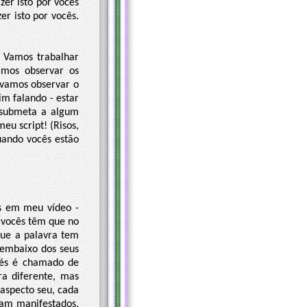
er isto por vocês
er isto por vocês.
 Vamos trabalhar
mos observar os
 vamos observar o
m falando - estar
 submeta a algum
eu script! (Risos,
uando vocês estão
as em meu vídeo -
e vocês têm que no
ue a palavra tem
embaixo dos seus
 pés é chamado de
a diferente, mas
a aspecto seu, cada
oram manifestados,