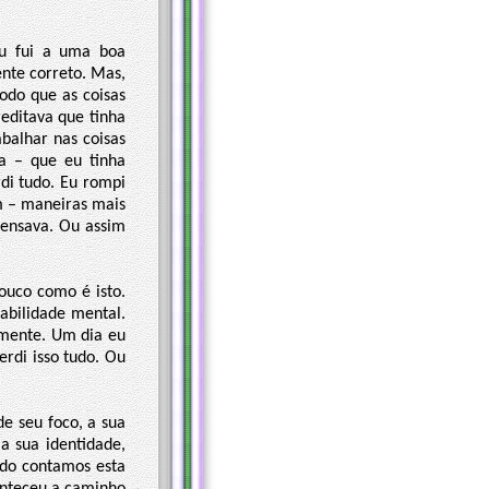
u fui a uma boa
ente correto. Mas,
odo que as coisas
editava que tinha
balhar nas coisas
a – que eu tinha
di tudo. Eu rompi
m – maneiras mais
pensava. Ou assim
ouco como é isto.
abilidade mental.
almente. Um dia eu
erdi isso tudo. Ou
e seu foco, a sua
 sua identidade,
ndo contamos esta