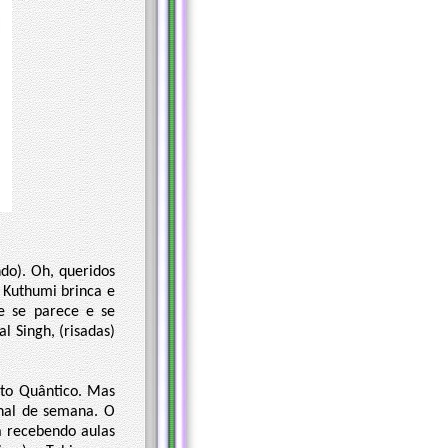
do). Oh, queridos
 Kuthumi brinca e
e se parece e se
 Singh, (risadas)
lto Quântico. Mas
final de semana. O
á recebendo aulas