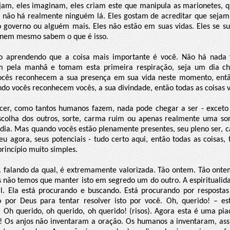
am, eles imaginam, eles criam este que manipula as marionetes, q
 não há realmente ninguém lá. Eles gostam de acreditar que sejam 
o governo ou alguém mais. Eles não estão em suas vidas. Eles se 
s nem mesmo sabem o que é isso.
o aprendendo que a coisa mais importante é você. Não há nada 
m pela manhã e tomam esta primeira respiração, seja um dia c
ocês reconhecem a sua presença em sua vida neste momento, entã
ndo vocês reconhecem vocês, a sua divindade, então todas as coisas vi
er, como tantos humanos fazem, nada pode chegar a ser - exceto
escolha dos outros, sorte, carma ruim ou apenas realmente uma sort
o dia. Mas quando vocês estão plenamente presentes, seu pleno ser, 
eu agora, seus potenciais - tudo certo aqui, então todas as coisas, 
rincípio muito simples.
.. falando da qual, é extremamente valorizada. Tão ontem. Tão ontem
s não temos que manter isto em segredo um do outro. A espirituali
l. Ela está procurando e buscando. Está procurando por resposta
 por Deus para tentar resolver isto por você. Oh, querido! – e
Oh querido, oh querido, oh querido! (risos). Agora esta é uma pi
s! Os anjos não inventaram a oração. Os humanos a inventaram, as