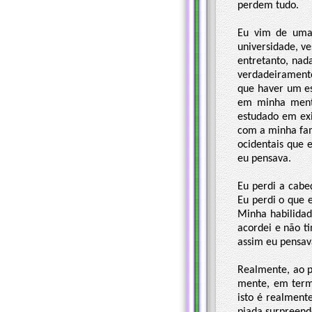
perdem tudo.
Eu vim de uma
universidade, v
entretanto, nad
verdadeiramente
que haver um es
em minha mente
estudado em exi
com a minha fam
ocidentais que 
eu pensava.
Eu perdi a cabe
Eu perdi o que 
Minha habilidad
acordei e não ti
assim eu pensav
Realmente, ao p
mente, em term
isto é realment