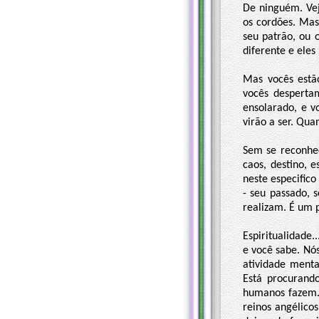
De ninguém. Vej
os cordões. Mas
seu patrão, ou 
diferente e ele
Mas vocês estã
vocês desperta
ensolarado, e v
virão a ser. Qua
Sem se reconhec
caos, destino, 
neste especific
- seu passado, s
realizam. É um p
Espiritualidade.
e você sabe. Nó
atividade menta
Está procurando
humanos fazem. 
reinos angélico