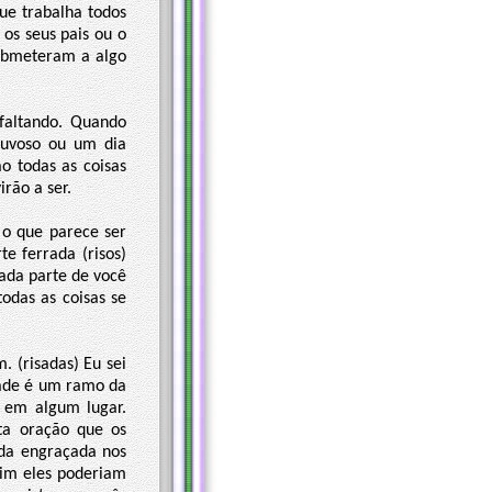
ue trabalha todos
os seus pais ou o
submeteram a algo
faltando. Quando
huvoso ou um dia
o todas as coisas
rão a ser.
 o que parece ser
e ferrada (risos)
cada parte de você
todas as coisas se
. (risadas) Eu sei
dade é um ramo da
s em algum lugar.
sta oração que os
ada engraçada nos
sim eles poderiam