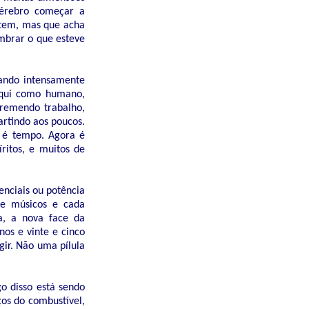
cérebro começar a
ontem, mas que acha
embrar o que esteve
hando intensamente
 aqui como humano,
tremendo trabalho,
artindo aos poucos.
e é tempo. Agora é
ritos, e muitos de
enciais ou potência
a e músicos e cada
a, a nova face da
os e vinte e cinco
gir. Não uma pílula
o disso está sendo
ços do combustível,