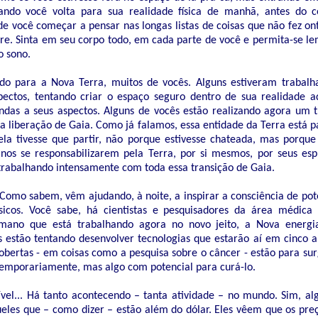
uando você volta para sua realidade física de manhã, antes do 
 de você começar a pensar nas longas listas de coisas que não fez 
pare. Sinta em seu corpo todo, em cada parte de você e permita-se l
o sono.
ndo para a Nova Terra, muitos de vocês. Alguns estiveram trabal
spectos, tentando criar o espaço seguro dentro de sua realidade
ndas a seus aspectos. Alguns de vocês estão realizando agora um 
a liberação de Gaia. Como já falamos, essa entidade da Terra está p
la tivesse que partir, não porque estivesse chateada, mas porqu
s se responsabilizarem pela Terra, por si mesmos, por seus espí
trabalhando intensamente com toda essa transição de Gaia.
 Como sabem, vêm ajudando, à noite, a inspirar a consciência de pot
ísicos. Você sabe, há cientistas e pesquisadores da área médic
mano que está trabalhando agora no novo jeito, a Nova energi
 estão tentando desenvolver tecnologias que estarão aí em cinco an
obertas - em coisas como a pesquisa sobre o câncer - estão para sur
temporariamente, mas algo com potencial para curá-lo.
vel... Há tanto acontecendo – tanta atividade – no mundo. Sim, alg
ueles que – como dizer – estão além do dólar. Eles vêem que os pre