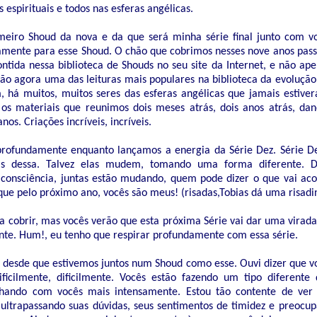
s espirituais e todos nas esferas angélicas.
meiro Shoud da nova e da que será minha série final junto com v
amente para esse Shoud. O chão que cobrimos nesses nove anos pass
ntida nessa biblioteca de Shouds no seu site da Internet, e não ape
são agora uma das leituras mais populares na biblioteca da evoluçã
, há muitos, muitos seres das esferas angélicas que jamais estive
 os materiais que reunimos dois meses atrás, dois anos atrás, d
os. Criações incríveis, incríveis.
rofundamente enquanto lançamos a energia da Série Dez. Série Dez
is dessa. Talvez elas mudem, tomando uma forma diferente. 
 consciência, juntas estão mudando, quem pode dizer o que vai ac
que pelo próximo ano, vocês são meus! (risadas,Tobias dá uma risadi
a cobrir, mas vocês verão que esta próxima Série vai dar uma vira
nte. Hum!, eu tenho que respirar profundamente com essa série.
 desde que estivemos juntos num Shoud como esse. Ouvi dizer que v
ficilmente, dificilmente. Vocês estão fazendo um tipo diferente
lhando com vocês mais intensamente. Estou tão contente de ver 
ltrapassando suas dúvidas, seus sentimentos de timidez e preocu