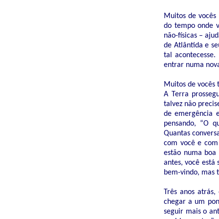
Muitos de vocês 
do tempo onde vo
não-físicas – aj
de Atlântida e s
tal acontecesse.
entrar numa nova
Muitos de vocês 
A Terra prosseg
talvez não precis
de emergência e
pensando, “O qu
Quantas conversa
com você e com 
estão numa boa a
antes, você está
bem-vindo, mas t
Três anos atrás
chegar a um pont
seguir mais o ant