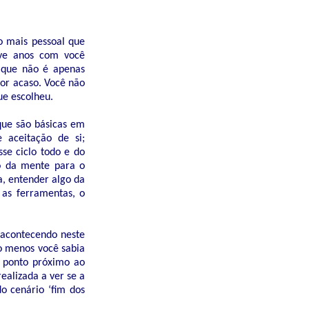
o mais pessoal que
ove anos com você
r que não é apenas
or acaso. Você não
ue escolheu.
que são básicas em
 aceitação de si;
se ciclo todo e do
o da mente para o
a, entender algo da
 as ferramentas, o
 acontecendo neste
o menos você sabia
m ponto próximo ao
ealizada a ver se a
o cenário ‘fim dos