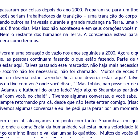
passaram por coisas depois do ano 2000. Preparam-se para um tipo
cês seriam trabalhadores da transição – uma transição do corpo f
udando outros na travessia durante a grande mudança na Terra, uma r
eus últimos dias. Mas isso não aconteceu e em seus corações vocês 
 Nem o restante dos humanos na Terra. A consciência estava para
 era como fizemos.
tiveram uma sensação de vazio nos anos seguintes a 2000. Agora o q
ue, as pessoas continuam fazendo o que estão fazendo. Parte de 
e estar aqui. Talvez passando esse marcador, não haja mais necessida
 socorro não foi necessário, não foi chamado.” Muitos de vocês 
e eu deveria estar fazendo? Será que deveria estar aqui? Talve
s eu tive com você onde você disse, “”Mas Tobias, não posso ser de
Adamus e Kuthumi do outro lado? Vejo alguns Shaumbras partindo
í com você, no chalé” . Tivemos algumas conversas, e você sabe,
 sempre retornando pra cá, desde que não tente entrar comigo. (ris
ivemos algumas conversas e eu lhe pedi para parar por um moment
, em especial, alcançamos um ponto com tantos Shaumbras em que
o onde a consciência da humanidade vai estar numa velocidade tã
igo caminho linear e vai dar um salto quântico.” Muitos de vocês di