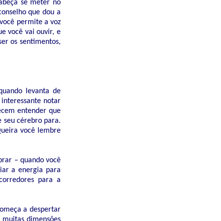
cabeça se meter no
 conselho que dou a
você permite a voz
e você vai ouvir, e
er os sentimentos,
 quando levanta de
interessante notar
recem entender que
 seu cérebro para.
Queira você lembre
brar – quando você
iar a energia para
corredores para a
começa a despertar
m muitas dimensões