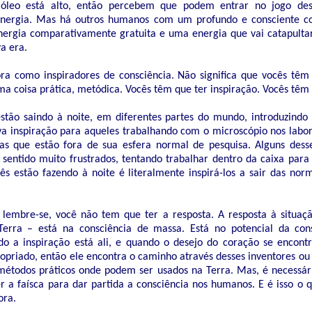
óleo está alto, então percebem que podem entrar no jogo des
 energia. Mas há outros humanos com um profundo e consciente 
nergia comparativamente gratuita e uma energia que vai catapult
a era.
ora como inspiradores de consciência. Não significa que vocês têm
ma coisa prática, metódica. Vocês têm que ter inspiração. Vocês têm 
stão saindo à noite, em diferentes partes do mundo, introduzindo
va inspiração para aqueles trabalhando com o microscópio nos labor
as que estão fora de sua esfera normal de pesquisa. Alguns dess
 sentido muito frustrados, tentando trabalhar dentro da caixa para 
ês estão fazendo à noite é literalmente inspirá-los a sair das nor
lembre-se, você não tem que ter a resposta. A resposta à situaç
Terra – está na consciência de massa. Está no potencial da con
 a inspiração está ali, e quando o desejo do coração se encontra
opriado, então ele encontra o caminho através desses inventores ou c
étodos práticos onde podem ser usados na Terra. Mas, é necessári
er a faísca para dar partida a consciência nos humanos. E é isso o 
ora.