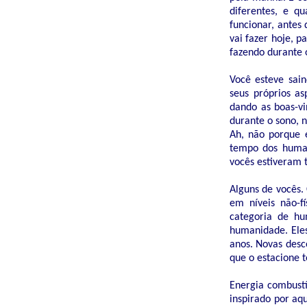
diferentes, e q
funcionar, antes
vai fazer hoje, 
fazendo durante 
Você esteve sai
seus próprios a
dando as boas-vi
durante o sono, n
Ah, não porque e
tempo dos humano
vocês estiveram 
Alguns de vocês.
em níveis não-f
categoria de hu
humanidade. Eles
anos. Novas desc
que o estacione 
Energia combustí
inspirado por aq