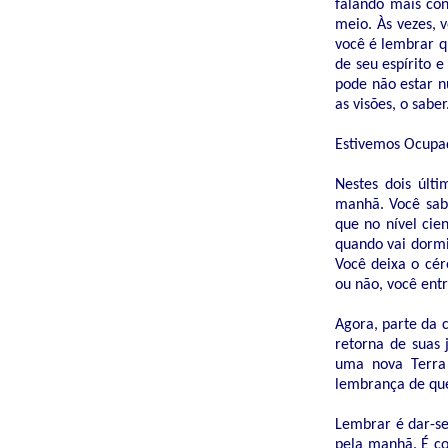
falando mais co
meio. Às vezes, 
você é lembrar q
de seu espírito e
pode não estar n
as visões, o saber
Estivemos Ocupa
Nestes dois últ
manhã. Você sabe
que no nível cie
quando vai dormi
Você deixa o cér
ou não, você entr
Agora, parte da 
retorna de suas 
uma nova Terra 
lembrança de qu
Lembrar é dar-se
pela manhã. É co