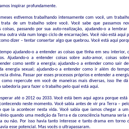
vamos inspirar profundamente.
s meses estivemos trabalhando intensamente com você, um trabalh
 trata de um trabalho sobre você. Você sabe que passamos n
s coisas, passando por sua auto-realização, ajudando-o a lembra
a outra vida num longo ciclo de encarnações. Você não está aqui p
como dizer – tentar consertar algo que quebrou. Você está aqui porq
empo ajudando-o a entender as coisas que tinha em seu interior, 
s. Ajudando-o a entender coisas sobre auto-amor, coisas sobre
ender como sentir a energia; ajudando-o a entender como sair des
da energia sexual; ajudando-o a entender como ir além do temp
ncia divina. Passar por esses processos próprios e entender a energi
r como repercute em você de maneiras mais diversas, isso lhe dá
sabedoria para fazer o trabalho pelo qual está aqui.
esperar até o 2012 ou 2033. Você está bem aqui agora porque está
ontecendo neste momento. Você sabia antes de vir pra Terra – pel
do que ia acontecer nesta vida. Você sabia que íamos chegar a u
ilênio quando uma medição da Terra e da consciência humana seria r
ia ou não. Por isso havia tanto interesse e tanto drama em torno d
avia esse potencial. Mas vocês o ultrapassaram.