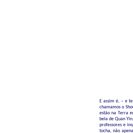
E assim é, – e t
chamamos o Shoud
estão na Terra e
bela de Quan Yin
professores e in
tocha, não apena