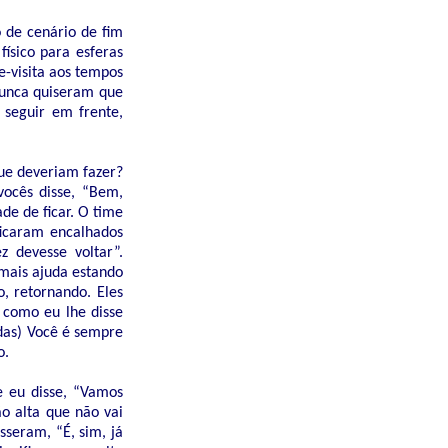
 de cenário de fim
ísico para esferas
e-visita aos tempos
nunca quiseram que
 seguir em frente,
ue deveriam fazer?
vocês disse, “Bem,
de de ficar. O time
ficaram encalhados
z devesse voltar”.
 mais ajuda estando
, retornando. Eles
 como eu lhe disse
adas) Você é sempre
o.
 eu disse, “Vamos
o alta que não vai
sseram, “É, sim, já