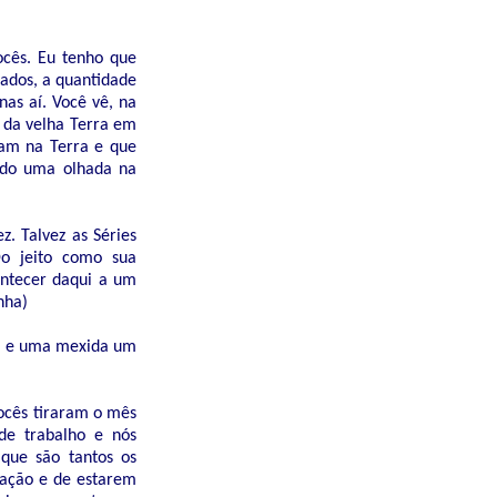
ocês. Eu tenho que
ados, a quantidade
nas aí. Você vê, na
o da velha Terra em
ram na Terra e que
ando uma olhada na
. Talvez as Séries
Do jeito como sua
ontecer daqui a um
nha)
da e uma mexida um
ocês tiraram o mês
 de trabalho e nós
que são tantos os
pação e de estarem