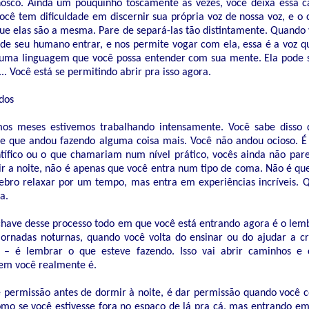
nosco. Ainda um pouquinho toscamente às vezes, você deixa essa 
você tem dificuldade em discernir sua própria voz de nossa voz, e o
ue elas são a mesma. Pare de separá-las tão distintamente. Quando 
 de seu humano entrar, e nos permite vogar com ela, essa é a voz qu
uma linguagem que você possa entender com sua mente. Ela pode s
... Você está se permitindo abrir pra isso agora.
dos
imos meses estivemos trabalhando intensamente. Você sabe disso
 que andou fazendo alguma coisa mais. Você não andou ocioso. É 
ntífico ou o que chamariam num nível prático, vocês ainda não pa
r a noite, não é apenas que você entra num tipo de coma. Não é que
ebro relaxar por um tempo, mas entra em experiências incríveis. 
a.
chave desse processo todo em que você está entrando agora é o lem
jornadas noturnas, quando você volta do ensinar ou do ajudar a cr
– é lembrar o que esteve fazendo. Isso vai abrir caminhos e 
em você realmente é.
 permissão antes de dormir à noite, é dar permissão quando você 
mo se você estivesse fora no espaço de lá pra cá, mas entrando e