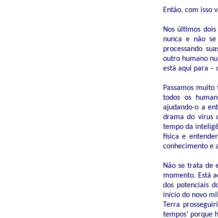
Então, com isso 
Nos últimos doi
nunca e não se
processando sua
outro humano num
está aqui para – 
Passamos muito t
todos os humano
ajudando-o a ent
drama do vírus 
tempo da inteligê
física e entende
conhecimento e a 
Não se trata de 
momento. Está ac
dos potenciais 
início do novo m
Terra prosseguir
tempos’ porque h