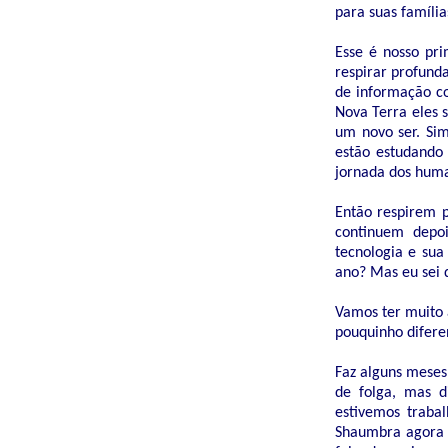
para suas família
Esse é nosso pri
respirar profund
de informação co
Nova Terra eles 
um novo ser. Sim
estão estudando
jornada dos human
Então respirem p
continuem depo
tecnologia e sua
ano? Mas eu sei 
Vamos ter muito 
pouquinho difere
Faz alguns meses
de folga, mas di
estivemos traba
Shaumbra agora u