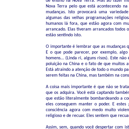
de ensino na Nova Terra. Mas ao fazer m
Nova Terra pelo que está acontecendo na 
mudanças. Isto provocará uma variedade
algumas das velhas programações religio
humanos lá fora, que estão agora com mui
arrancado. Elas tiveram arrancados todos os
estão sentindo isto.
O importante é lembrar que as mudanças qu
E o que pode parecer, por exemplo, algo 
homens... (Linda ri, alguns risos). Este não
poluição na China e o fato de que muitos 
Está atraindo a atenção de todo o mundo pa
serem feitas na China, mas também na consci
A coisa mais importante é que não se trat
que os adquira. Você está captando também
que estão literalmente bombardeando a c
eles conseguem manter o poder. E estes
consciência agora com medo muito viole
religioso e de recuar. Eles sentem que recua
Assim, sem, quando você despertar com isto