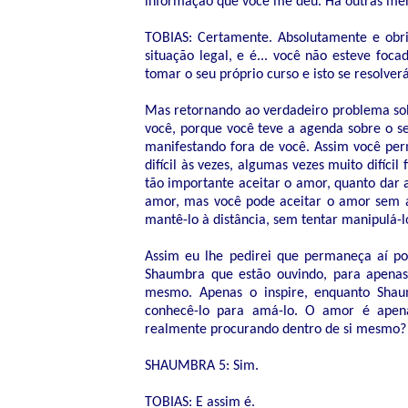
informação que você me deu. Há outras m
TOBIAS: Certamente. Absolutamente e obri
situação legal, e é... você não esteve foc
tomar o seu próprio curso e isto se resolve
Mas retornando ao verdadeiro problema so
você, porque você teve a agenda sobre o s
manifestando fora de você. Assim você per
difícil às vezes, algumas vezes muito difíc
tão importante aceitar o amor, quanto dar 
amor, mas você pode aceitar o amor sem a
mantê-lo à distância, sem tentar manipulá-l
Assim eu lhe pedirei que permaneça aí p
Shaumbra que estão ouvindo, para apenas 
mesmo. Apenas o inspire, enquanto Sh
conhecê-lo para amá-lo. O amor é apena
realmente procurando dentro de si mesmo?
SHAUMBRA 5: Sim.
TOBIAS: E assim é.