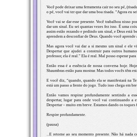
Você pode deixar uma ferramenta cair no seu pé, (risad
o pé, você vai ter que dar uma boa risada. “Agora eu sei
Você vai se dar esse presente. Você trabalhou nisso p
dar um sinal. Eu sei quantas vezes fez isso. É uma c
assim estão rezando e pedindo um sinal, e Deus está bem
aprendem a desconfiar de Deus. Quando você aprende a
Mas agora você vai dar a si mesmo um sinal e ele vi
Despertar que ajudei a construir para outros human
professor, ela é real.” Ela é real. Mal posso esperar par
Então essa é a essência de nossa conversa hoje. Hoje
Shaumbras estão para mostrar. Mas todos vocês têm est
E você diz, “quando, quando ela se manifestará na T
está um passo a frente do jogo. Tudo isso chega em bre
Então vamos respirar profundamente sentindo a es
despertar, lugar para onde você vai continuando a e
Despertar – muito em breve. Estamos dando os toques fi
Respire profundamente.
(pausa)
...E retorne ao seu momento presente. Não há nada 