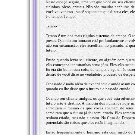
Nesse espaço seguro, uma vez que você ou seu cliente
sininhos, óleos, cristais. Não são trazidas nenhuma de
você vai ver isso - você sequer tem que dizer a eles, e
é o tempo. Tempo.
Tempo
Tempo é um dos mais rígidos sistemas de crença. O t
presos. Quando um humano está profundamente envolvi
não em encarnação, eles acreditam no passado. E qua
futuro.
Então quando levar seu cliente, ou alguém com quem e
vão começar a ter estranhas sensações. Eles vão menc
Eu era tão bom nessa coisa do tempo, e agora não es
dentro de você disse no verdadeiro processo de desperta
O passado é nada além de experiência e ainda assim co
quando eu lhe disse que o futuro é o passado curado.
Quando seu cliente, amigos, os que você está orient
futuro não é destino. A maioria dos humanos hoje acr
acreditam – mesmo os que vocês chamam de seres il
acreditam que o futuro já foi semi-criado. Eles acredi
tenham criado, mas não é assim. Na Casa do Desperta
potenciais são coisas que eles estão imaginando.
Então frequentemente o humano está com medo do fut