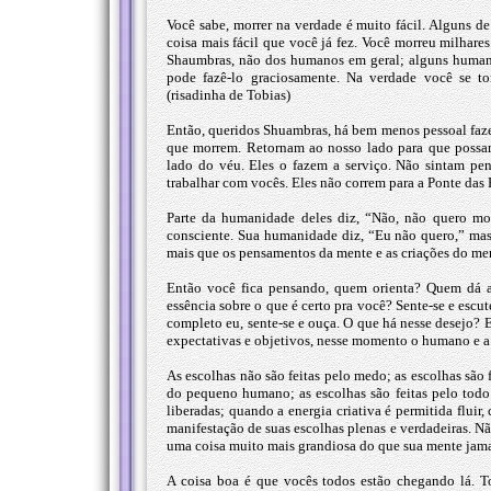
Você sabe, morrer na verdade é muito fácil. Alguns 
coisa mais fácil que você já fez. Você morreu milhare
Shaumbras, não dos humanos em geral; alguns humanos
pode fazê-lo graciosamente. Na verdade você se torn
(risadinha de Tobias)
Então, queridos Shuambras, há bem menos pessoal faz
que morrem. Retornam ao nosso lado para que possam 
lado do véu. Eles o fazem a serviço. Não sintam pen
trabalhar com vocês. Eles não correm para a Ponte das 
Parte da humanidade deles diz, “Não, não quero m
consciente. Sua humanidade diz, “Eu não quero,” ma
mais que os pensamentos da mente e as criações do men
Então você fica pensando, quem orienta? Quem dá as
essência sobre o que é certo pra você? Sente-se e escut
completo eu, sente-se e ouça. O que há nesse desejo? E
expectativas e objetivos, nesse momento o humano e a
As escolhas não são feitas pelo medo; as escolhas são f
do pequeno humano; as escolhas são feitas pelo todo d
liberadas; quando a energia criativa é permitida fluir
manifestação de suas escolhas plenas e verdadeiras. 
uma coisa muito mais grandiosa do que sua mente jama
A coisa boa é que vocês todos estão chegando lá. T