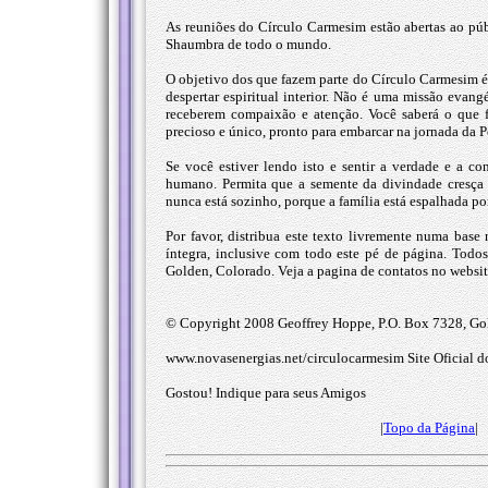
As reuniões do Círculo Carmesim estão abertas ao pú
Shaumbra de todo o mundo.
O objetivo dos que fazem parte do Círculo Carmesim é
despertar espiritual interior. Não é uma missão evangé
receberem compaixão e atenção. Você saberá o que 
precioso e único, pronto para embarcar na jornada da 
Se você estiver lendo isto e sentir a verdade e a 
humano. Permita que a semente da divindade cresça 
nunca está sozinho, porque a família está espalhada po
Por favor, distribua este texto livremente numa base 
íntegra, inclusive com todo este pé de página. Todo
Golden, Colorado. Veja a pagina de contatos no websi
© Copyright 2008 Geoffrey Hoppe, P.O. Box 7328, Gol
www.novasenergias.net/circulocarmesim Site Oficial do
Gostou! Indique para seus Amigos
|
Topo da Página
| 