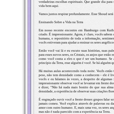
verdadeiras escolhas espirituais. Que grande dia para
vida bem aqui.
Vamos juntos respirar profundamente. Esse Shoud será r
Ensinando Sobre a Vida na Terra
Em nosso recente encontro em Hamburgo com Kuthumi
criado. É impressionante. Agora, é claro, vocês sabem
humana, o repositório de toda a informação, sentime
vocês estiveram para ajudar a ensinar os seres angélico
Então você vai lá e eu escuto suas histórias, suas pa
para esses novos seres, os Cristais, os anjos que estão 
como você conta a eles o que é ser um humano. Se a
princípio da Terra, esse alguém é você. Se há alguém qu
Há muitas aulas acontecendo toda noite. Vocês estão 
peso, não tem densidade como a conhecem – ele é liv
vocês e eu falamos às vezes, a despeito de algumas 
impressionante observar você se levantar em frente dos
e dizer, “Não há nada mais bonito do que sua alma
densidade, a experiência de observar suas criações flo
É engraçado ouvir você a frente desses grupos falar s
jamais comeu. Você explica através de palavras ou da
amor com outro humano. E, mais uma vez, os seres angé
mas não é nada parecido com a experiência na Terra.