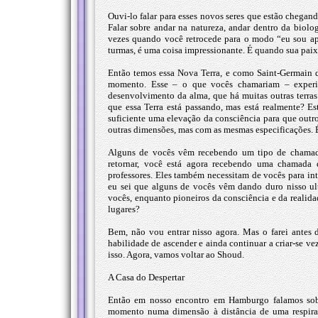
Ouvi-lo falar para esses novos seres que estão chegand
Falar sobre andar na natureza, andar dentro da biol
vezes quando você retrocede para o modo “eu sou a
turmas, é uma coisa impressionante. É quando sua paix
Então temos essa Nova Terra, e como Saint-Germain di
momento. Esse – o que vocês chamariam – experim
desenvolvimento da alma, que há muitas outras terras
que essa Terra está passando, mas está realmente? 
suficiente uma elevação da consciência para que outro
outras dimensões, mas com as mesmas especificações. É
Alguns de vocês vêm recebendo um tipo de chamad
retornar, você está agora recebendo uma chamada 
professores. Eles também necessitam de vocês para int
eu sei que alguns de vocês vêm dando duro nisso 
vocês, enquanto pioneiros da consciência e da realid
lugares?
Bem, não vou entrar nisso agora. Mas o farei antes 
habilidade de ascender e ainda continuar a criar-se v
isso. Agora, vamos voltar ao Shoud.
A Casa do Despertar
Então em nosso encontro em Hamburgo falamos sobr
momento numa dimensão à distância de uma respira