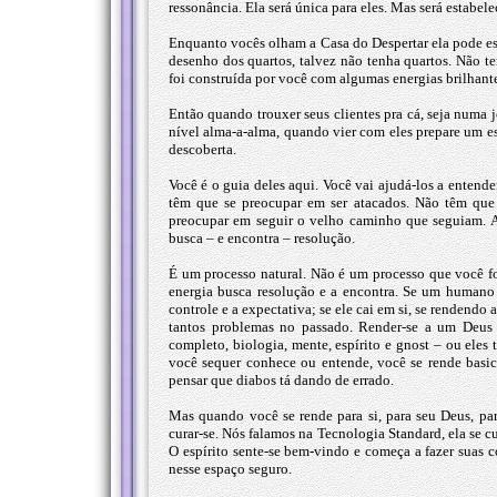
ressonância. Ela será única para eles. Mas será estabele
Enquanto vocês olham a Casa do Despertar ela pode es
desenho dos quartos, talvez não tenha quartos. Não te
foi construída por você com algumas energias brilhant
Então quando trouxer seus clientes pra cá, seja numa
nível alma-a-alma, quando vier com eles prepare um es
descoberta.
Você é o guia deles aqui. Você vai ajudá-los a entende
têm que se preocupar em ser atacados. Não têm que
preocupar em seguir o velho caminho que seguiam. A
busca – e encontra – resolução.
É um processo natural. Não é um processo que você f
energia busca resolução e a encontra. Se um humano e
controle e a expectativa; se ele cai em si, se rendend
tantos problemas no passado. Render-se a um Deus 
completo, biologia, mente, espírito e gnost – ou ele
você sequer conhece ou entende, você se rende basic
pensar que diabos tá dando de errado.
Mas quando você se rende para si, para seu Deus, par
curar-se. Nós falamos na Tecnologia Standard, ela se cur
O espírito sente-se bem-vindo e começa a fazer suas
nesse espaço seguro.