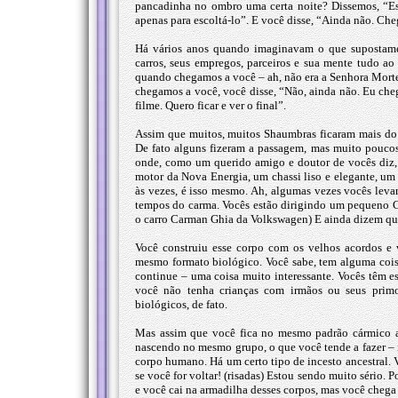
pancadinha no ombro uma certa noite? Dissemos, “Es
apenas para escoltá-lo”. E você disse, “Ainda não. Cheg
Há vários anos quando imaginavam o que supostamen
carros, seus empregos, parceiros e sua mente tudo a
quando chegamos a você – ah, não era a Senhora Morte, 
chegamos a você, você disse, “Não, ainda não. Eu cheg
filme. Quero ficar e ver o final”.
Assim que muitos, muitos Shaumbras ficaram mais do q
De fato alguns fizeram a passagem, mas muito pouco
onde, como um querido amigo e doutor de vocês diz,
motor da Nova Energia, um chassi liso e elegante, um 
às vezes, é isso mesmo. Ah, algumas vezes vocês leva
tempos do carma. Vocês estão dirigindo um pequeno C
o carro Carman Ghia da Volkswagen) E ainda dizem qu
Você construiu esse corpo com os velhos acordos e 
mesmo formato biológico. Você sabe, tem alguma cois
continue – uma coisa muito interessante. Vocês têm 
você não tenha crianças com irmãos ou seus primos
biológicos, de fato.
Mas assim que você fica no mesmo padrão cármico anc
nascendo no mesmo grupo, o que você tende a fazer – 
corpo humano. Há um certo tipo de incesto ancestral.
se você for voltar! (risadas) Estou sendo muito sério.
e você cai na armadilha desses corpos, mas você chega a