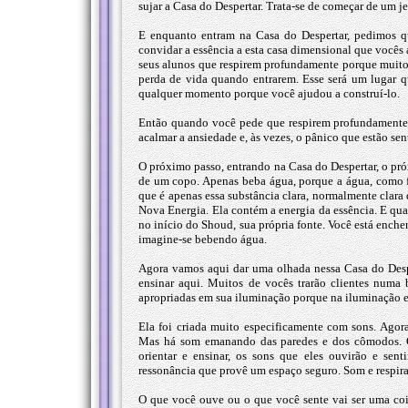
sujar a Casa do Despertar. Trata-se de começar de um j
E enquanto entram na Casa do Despertar, pedimos q
convidar a essência a esta casa dimensional que vocês a
seus alunos que respirem profundamente porque muito
perda de vida quando entrarem. Esse será um lugar q
qualquer momento porque você ajudou a construí-lo.
Então quando você pede que respirem profundamente 
acalmar a ansiedade e, às vezes, o pânico que estão se
O próximo passo, entrando na Casa do Despertar, o pr
de um copo. Apenas beba água, porque a água, como f
que é apenas essa substância clara, normalmente clar
Nova Energia. Ela contém a energia da essência. E q
no início do Shoud, sua própria fonte. Você está enche
imagine-se bebendo água.
Agora vamos aqui dar uma olhada nessa Casa do Desp
ensinar aqui. Muitos de vocês trarão clientes numa 
apropriadas em sua iluminação porque na iluminação e 
Ela foi criada muito especificamente com sons. Agor
Mas há som emanando das paredes e dos cômodos. Q
orientar e ensinar, os sons que eles ouvirão e sent
ressonância que provê um espaço seguro. Som e respira
O que você ouve ou o que você sente vai ser uma coi