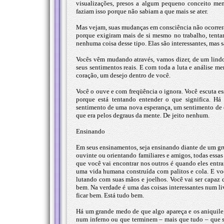
visualizações, presos a algum pequeno conceito me
faziam isso porque não sabiam a que mais se ater.
Mas vejam, suas mudanças em consciência não ocorreram
porque exigiram mais de si mesmo no trabalho, tenta
nenhuma coisa desse tipo. Elas são interessantes, mas s
Vocês vêm mudando através, vamos dizer, de um lindo
seus sentimentos reais. E com toda a luta e análise me
coração, um desejo dentro de você.
Você o ouve e com freqüência o ignora. Você escuta e
porque está tentando entender o que significa. H
sentimento de uma nova esperança, um sentimento de que
que era pelos degraus da mente. De jeito nenhum.
Ensinando
Em seus ensinamentos, seja ensinando diante de um g
ouvinte ou orientando familiares e amigos, todas essas
que você vai encontrar nos outros é quando eles entram
uma vida humana construída com palitos e cola. E você
lutando com suas mãos e joelhos. Você vai ser capaz de
bem. Na verdade é uma das coisas interessantes num li
ficar bem. Está tudo bem.
Há um grande medo de que algo apareça e os aniquile
num inferno ou que terminem – mais que tudo – que s