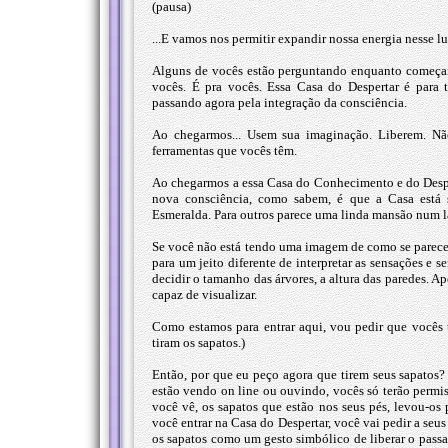
(pausa)
...E vamos nos permitir expandir nossa energia nesse lu
Alguns de vocês estão perguntando enquanto começamo
vocês. É pra vocês. Essa Casa do Despertar é para 
passando agora pela integração da consciência.
Ao chegarmos... Usem sua imaginação. Liberem. Nã
ferramentas que vocês têm.
Ao chegarmos a essa Casa do Conhecimento e do Desper
nova consciência, como sabem, é que a Casa está 
Esmeralda. Para outros parece uma linda mansão num la
Se você não está tendo uma imagem de como se parece es
para um jeito diferente de interpretar as sensações e 
decidir o tamanho das árvores, a altura das paredes. A
capaz de visualizar.
Como estamos para entrar aqui, vou pedir que vocês t
tiram os sapatos.)
Então, por que eu peço agora que tirem seus sapatos? 
estão vendo on line ou ouvindo, vocês só terão permiss
você vê, os sapatos que estão nos seus pés, levou-os
você entrar na Casa do Despertar, você vai pedir a seus
os sapatos como um gesto simbólico de liberar o pass