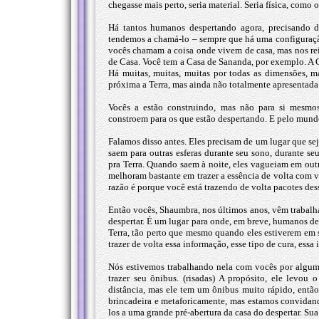
chegasse mais perto, seria material. Seria física, como 
Há tantos humanos despertando agora, precisando 
tendemos a chamá-lo – sempre que há uma configuraçã
vocês chamam a coisa onde vivem de casa, mas nos re
de Casa. Você tem a Casa de Sananda, por exemplo. A Ca
Há muitas, muitas, muitas por todas as dimensões, 
próxima a Terra, mas ainda não totalmente apresentada 
Vocês a estão construindo, mas não para si mesmos
constroem para os que estão despertando. E pelo mundo
Falamos disso antes. Eles precisam de um lugar que se
saem para outras esferas durante seu sono, durante se
pra Terra. Quando saem à noite, eles vagueiam em out
melhoram bastante em trazer a essência de volta com v
razão é porque você está trazendo de volta pacotes des
Então vocês, Shaumbra, nos últimos anos, vêm trabalhan
despertar. É um lugar para onde, em breve, humanos de
Terra, tão perto que mesmo quando eles estiverem em
trazer de volta essa informação, esse tipo de cura, essa 
Nós estivemos trabalhando nela com vocês por algum
trazer seu ônibus. (risadas) A propósito, ele levo
distância, mas ele tem um ônibus muito rápido, entã
brincadeira e metaforicamente, mas estamos convidand
los a uma grande pré-abertura da casa do despertar. Sua 