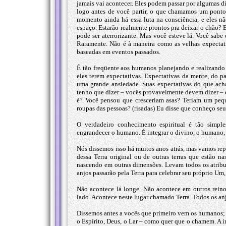
jamais vai acontecer. Eles podem passar por algumas di
logo antes de você partir, o que chamamos um ponto 
momento ainda há essa luta na consciência, e eles nã
espaço. Estarão realmente prontos pra deixar o chão? E
pode ser aterrorizante. Mas você esteve lá. Você sabe
Raramente. Não é à maneira como as velhas expectati
baseadas em eventos passados.
É tão freqüente aos humanos planejando e realizando s
eles terem expectativas. Expectativas da mente, do pa
uma grande ansiedade. Suas expectativas do que acha
tenho que dizer – vocês provavelmente devem dizer – 
é? Você pensou que cresceriam asas? Teriam um peque
roupas das pessoas? (risadas) Eu disse que conheço seu
O verdadeiro conhecimento espiritual é tão simples
engrandecer o humano. É integrar o divino, o humano,
Nós dissemos isso há muitos anos atrás, mas vamos rep
dessa Terra original ou de outras terras que estão n
nascendo em outras dimensões. Levam todos os atributos
anjos passarão pela Terra para celebrar seu próprio Um
Não acontece lá longe. Não acontece em outros reino
lado. Acontece neste lugar chamado Terra. Todos os anj
Dissemos antes a vocês que primeiro vem os humanos; 
o Espírito, Deus, o Lar – como quer que o chamem. A i