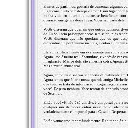
E antes de partirmos, gostaria de comentar algumas co
lugar construído com desejo e amor. É um lugar onde to
minha vida, eu quero que outros se beneficiem com i
operação energética desse lugar. Vocês são parte dele.
Vocês disseram que queriam que outros humanos tives
do Eu Sou sem passar por becos sem saída, ruas tenebr
Vocês disseram que não queriam que os que despe
especialmente por traumas mentais, e então ajudaram a c
Ela abrirá oficialmente em exatamente um ano após o
Agora, isso é muito real, Shaumbras, e vocês de vez 
imaginação. Mas os dois são a mesma coisa. Apenas têm 
Mas é muito, muito real.
Agora, como eu disse vai ser aberta oficialmente em
Agora temos que falar a nossa querida amiga Michelle
que tudo se trata de informação, programação e essas
você? De jeito nenhum. Você tentou deixar tudo pronto 
de Setembro.
Então você vê, não é só um site, é um portal para a 
qualquer um de vocês entrar nesse novo site Shaum
verdadeiramente é um portal para a Casa do Despertar.
Então vamos respirar profundamente. E entrar no ônibu