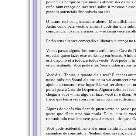
potenciais porque os que mais os atraem são os mais 
estão num espaço de incerteza sobre si mesmos é esse o
grandes potenciais disponíveis pra eles.
O futuro está completamente aberto. Mas dificilmen
Assim como para você, o amanhã pode dar uma súbita
consciência nova para si mesmo – se assim você escolh
Então seus clientes começarão a liberar sua crença no t
Vamos passar alguns dos outros atributos da Casa do 
especial quero fazer esse workshop em Atenas. A infor
está disponível a todos, a todos vocês. Você pode ir lá
está orientando. Você pode ir só. Você ajudou a construí
Você diz, “Tobias, o quanto ela é real? É apenas outr
nosso próximo Shoud alguma coisa vai acontecer e vo
ajudou a construir esse lugar. Ela vai ser aberta em
portal para a Casa do Despertar. Alguma coisa vai acon
chegar a você – mas algo vai fazer você rir e dizer, 
físico que tem a ver com construção ou com edificação
Alguns de vocês vão ficar de pneu vazio ao passar p
quero que dêem uma boa risada. É um jeito de você
transmitindo esse lembrete para si mesmo – de que a Ca
Você pode acidentalmente dar uma batida num cami
caminhão de construtora. Nenhum dano severo, é claro