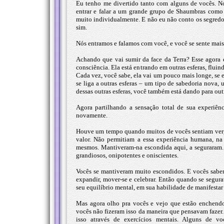
Eu tenho me divertido tanto com alguns de vocês. N
entrar e falar a um grande grupo de Shaumbras como 
muito individualmente. E não eu não conto os segredos,
sim.
Nós entramos e falamos com você, e você se sente mais
Achando que vai sumir da face da Terra? Esse agora é
consciência. Ela está entrando em outras esferas, fluin
Cada vez, você sabe, ela vai um pouco mais longe, se 
se liga a outras esferas – um tipo de sabedoria nova
dessas outras esferas, você também está dando para ou
Agora partilhando a sensação total de sua experiênc
novamente.
Houve um tempo quando muitos de vocês sentiam verg
valor. Não permitiam a essa experiência humana, na 
mesmos. Mantiveram-na escondida aqui, a seguraram. 
grandiosos, onipotentes e oniscientes.
Vocês se mantiveram muito escondidos. E vocês sabem
expandir, mover-se e celebrar. Então quando se segura
seu equilíbrio mental, em sua habilidade de manifesta
Mas agora olho pra vocês e vejo que estão enchendo
vocês não fizeram isso da maneira que pensavam fazer. 
isso através de exercícios mentais. Alguns de vo