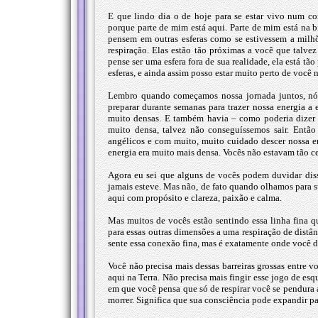
E que lindo dia o de hoje para se estar vivo num c
porque parte de mim está aqui. Parte de mim está na b
pensem em outras esferas como se estivessem a milhõe
respiração. Elas estão tão próximas a você que talvez
pense ser uma esfera fora de sua realidade, ela está t
esferas, e ainda assim posso estar muito perto de você n
Lembro quando começamos nossa jornada juntos, nós
preparar durante semanas para trazer nossa energia a 
muito densas. E também havia – como poderia dizer 
muito densa, talvez não conseguíssemos sair. Então
angélicos e com muito, muito cuidado descer nossa e
energia era muito mais densa. Vocês não estavam tão c
Agora eu sei que alguns de vocês podem duvidar diss
jamais esteve. Mas não, de fato quando olhamos para s
aqui com propósito e clareza, paixão e calma.
Mas muitos de vocês estão sentindo essa linha fina 
para essas outras dimensões a uma respiração de distân
sente essa conexão fina, mas é exatamente onde você d
Você não precisa mais dessas barreiras grossas entre v
aqui na Terra. Não precisa mais fingir esse jogo de esq
em que você pensa que só de respirar você se pendura a
morrer. Significa que sua consciência pode expandir pa