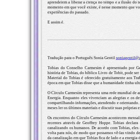
aprenderem a liberar a crença no tempo e a ilusão do
momento em que você existe, é nesse momento que você
experiências do passado.
E assim é.
Tradução para o Português:Sonia Gentil
soniagentil@
Tobias do Conselho Carmesim é apresentado por Ge
história de Tobias, do bíblico Livro de Tobit, pode s
Material do Tobias é oferecido gratuitamente aos T
época em que Tobias disse que a humanidade tinha ultr
O Círculo Carmesim representa uma rede mundial de anj
Energia. Enquanto eles vivenciam as alegrias e os d
compartilhando informações, atendendo e orientando. 
meses ler os últimos materiais e discutir suas próprias 
Os encontros do Círculo Carmesim acontecem mensalm
recentes através de Geoffrey Hoppe. Tobias declara 
canalizando os humanos. De acordo com Tobias, eles e
volta para nós, de modo que possamos vê-las vindo de
da canalização em que Tobias fica de lado e a energia