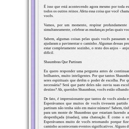
É isso que está acontecendo agora mesmo por toda ess
todos os outros reinos. Afeta essa coisa que você cha
vocês.
Vamos, por um momento, respirar profundamente 
simultaneamente, celebrar as mudanças pelas quais vo
Sabem, algumas coisas pelas quais vocês passaram ne
ajudaram a pavimentar o caminho. Algumas dessas prof
estar completamente sozinho, o resto dos anjos – an
difícil.
Shaumbras Que Partiram
Eu quero responder uma pergunta antes de continua
brilhantes, muito inteligentes. Por que tantos Shaumb
seres espirituais que detêm o poder de escolha. Por
necessária? Será que parte deles não ouviu suas esc
destino? Ah, queridos Shaumbras, vocês estão olhando
De fato, é impressionante que tantos de vocês ainda 
Esperávamos que muitos de vocês tivessem partido 
partiram não tenha sido em maior número! Sabem, tí
para um monte de Shaumbras que estariam fazendo a 
desperdiçada (risadas), uma chateação. É como o e
Esperávamos muito de vocês retornando porque fize
caminho aconteceram eventos significativos. Alguns d