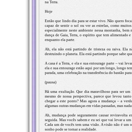
na Terra.
Hoje
Então que lindo dia para se estar vivo. Não quero foca
capaz de sentir o sol ou ver as estrelas, como muit
especialmente neste ambiente nessa montanha, bem na
dança de Gaia, Terra, o espírito que tem alimentado 
enquanto ela parte.
Ah, ela não está partindo de tristeza ou raiva. El
destruindo o planeta. Ela está partindo porque sabe qu
A casa é a Terra, e ela e sua entourage parte – vai le
ela e sua entourage estão aqui por um longo, longo t
parada, uma celebração na transferência do bastão pa
(pausa)
Há uma exultação. Que dia maravilhoso para ser um 
mesmo de nossa perspectiva, parece que levou tanto
chegar a este ponto? Mas agora a mudança – a verda
algumas outras mudanças em vidas passadas, mas nada 
Ah, mudança pode seguramente causar reviravolta e
seguida. Mas vocês sabem e eu sei que vai levar a um
Cada um de vocês tem uma visão. A visão não é um ob
sonho pode se tornar a realidade.