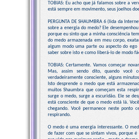
TOBIAS: Eu acho que já falamos sobre a ver
está sempre em movimento, seus joelhos doer
PERGUNTA DE SHAUMBRA 6 (lida da Internet po
sobre a energia do medo? Ele desempenhou 
porque eu sinto que a minha consciência te
do medo armazenada em meu corpo, exatam
algum modo uma parte ou aspecto do ego es
saber sobre isto e como liberá-lo de modo fác
TOBIAS: Certamente. Vamos começar novame
Mas, assim sendo dito, quando você c
verdadeiramente consciente, alguns minutos
Isto desprende o medo que está armazenado
muitos Shaumbra que começam esta respir
surge o medo, surge a escuridão. Ele se de
está consciente de que o medo está lá. Você
chegando. Você permanece neste ponto ce
respirando.
O medo é uma energia interessante. O me
de fazer com que se sintam vivos, porque 