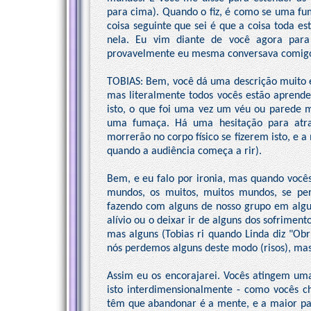
para cima). Quando o fiz, é como se uma fum
coisa seguinte que sei é que a coisa toda e
nela. Eu vim diante de você agora para
provavelmente eu mesma conversava comigo.
TOBIAS: Bem, você dá uma descrição muito ex
mas literalmente todos vocês estão aprend
isto, o que foi uma vez um véu ou parede 
uma fumaça. Há uma hesitação para atra
morrerão no corpo físico se fizerem isto, e a
quando a audiência começa a rir).
Bem, e eu falo por ironia, mas quando vocês
mundos, os muitos, muitos mundos, se pe
fazendo com alguns de nosso grupo em algu
alívio ou o deixar ir de alguns dos sofriment
mas alguns (Tobias ri quando Linda diz "Obri
nós perdemos alguns deste modo (risos), mas
Assim eu os encorajarei. Vocês atingem uma
isto interdimensionalmente - como vocês c
têm que abandonar é a mente, e a maior par