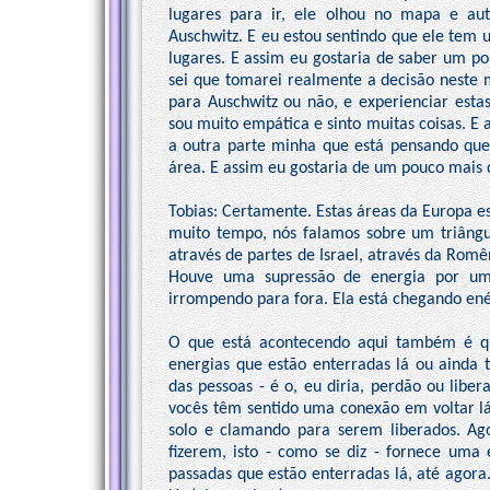
lugares para ir, ele olhou no mapa e au
Auschwitz. E eu estou sentindo que ele tem 
lugares. E assim eu gostaria de saber um po
sei que tomarei realmente a decisão neste 
para Auschwitz ou não, e experienciar est
sou muito empática e sinto muitas coisas. E 
a outra parte minha que está pensando que 
área. E assim eu gostaria de um pouco mais d
Tobias: Certamente. Estas áreas da Europa 
muito tempo, nós falamos sobre um triângu
através de partes de Israel, através da Romê
Houve uma supressão de energia por um 
irrompendo para fora. Ela está chegando en
O que está acontecendo aqui também é qu
energias que estão enterradas lá ou ainda t
das pessoas - é o, eu diria, perdão ou libe
vocês têm sentido uma conexão em voltar lá.
solo e clamando para serem liberados. Ago
fizerem, isto - como se diz - fornece uma 
passadas que estão enterradas lá, até agora.