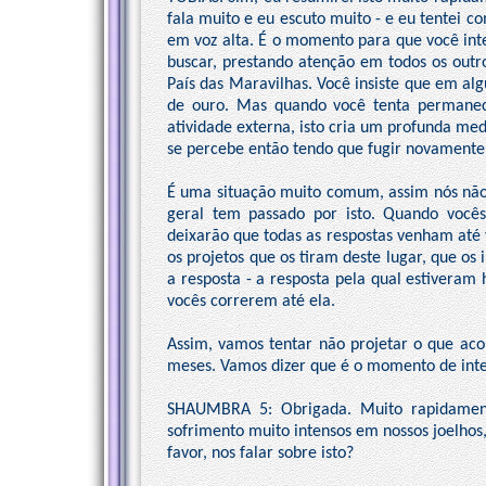
fala muito e eu escuto muito - e eu tentei 
em voz alta. É o momento para que você inte
buscar, prestando atenção em todos os outr
País das Maravilhas. Você insiste que em alg
de ouro. Mas quando você tenta permanec
atividade externa, isto cria um profunda me
se percebe então tendo que fugir novamente,
É uma situação muito comum, assim nós não
geral tem passado por isto. Quando você
deixarão que todas as respostas venham at
os projetos que os tiram deste lugar, que o
a resposta - a resposta pela qual estiveram 
vocês correrem até ela.
Assim, vamos tentar não projetar o que aco
meses. Vamos dizer que é o momento de int
SHAUMBRA 5: Obrigada. Muito rapidame
sofrimento muito intensos em nossos joelhos
favor, nos falar sobre isto?