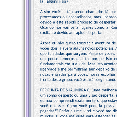
lá. (alguns risos)
Assim vocês estão sendo chamados lá por 
processados ou aconselhados, mas liberado
devido a este rápido processo de despertar 
Quando nós vamos a lugares como a Romê
excitante devido ao rápido despertar.
Agora eu não quero frustrar a aventura de
vocês dois. Haverá alguns novos potenciais. 
oportunidades que surgem. Parte de vocês,
um pouco temerosos disto, porque isto e
fundamentais em sua vida. Mas isto aconte
liberdade e lhe permitirem sair debaixo de 
novas entradas para vocês, novas escolhas
frente deste grupo, você estará perguntando 
PERGUNTA DE SHAUMBRA 8: (uma mulher ao mi
um sonho desperto ou uma visão desperta, e
eu não compreendi exatamente o que estava
você e disse: "Como você poderia possi
pegadas?" Então eu me virei e você me dis
mundos. E você me disse para estender as 