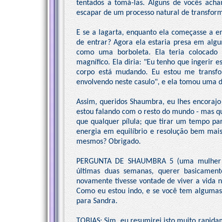
tentados a tomá-las. Alguns de vocês acha
escapar de um processo natural de transfor
E se a lagarta, enquanto ela começasse a en
de entrar? Agora ela estaria presa em algu
como uma borboleta. Ela teria colocado 
magnífico. Ela diria: "Eu tenho que ingerir
corpo está mudando. Eu estou me transf
envolvendo neste casulo", e ela tomou uma dr
Assim, queridos Shaumbra, eu lhes encorajo
estou falando com o resto do mundo - mas 
que qualquer pílula; que tirar um tempo pa
energia em equilíbrio e resolução bem mais
mesmos? Obrigado.
PERGUNTA DE SHAUMBRA 5 (uma mulher ao
últimas duas semanas, querer basicament
novamente tivesse vontade de viver a vida 
Como eu estou indo, e se você tem algumas
para Sandra.
TOBIAS: Sim, eu resumirei isto muito rapida