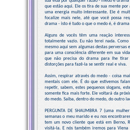
sua vida por qualquer razão - medo e drama -
que estão aqui. Ele os tira de sua mente po
uma energia muito interessante. Ele é mui
focalize mais nele, até que você possa re
drama - isto é tudo o que o medo é, é drama 
Alguns de vocês têm uma reação interess
totalmente vazio. Eu não terei nada. Como 
mesmo aqui sem algumas destas perversas en
para uma consciência diferente em sua vida
que não precisa do drama para lhe tira
distorções para fazê-la se sentir real e viva.
Assim, respirar através do medo - coisa mai
mentais com ele. É do que estivemos falan
repetir, sabem, estes pequenos slogans, es
somente fica mais forte. Ele voltará da próx
do medo. Saiba, dentro do medo, do outro la
PERGUNTA DE SHAUMBRA 7 (uma mulher ao
semanas o meu marido e eu nos encontrarem
tem um novo cliente que está em Berno, R
visitá-la. E nós também iremos para Viena