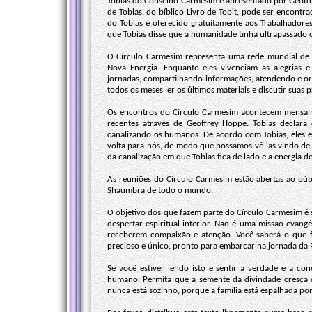
Tobias do Conselho Carmesim é apresentado por Geoffr
de Tobias, do bíblico Livro de Tobit, pode ser encont
do Tobias é oferecido gratuitamente aos Trabalhado
que Tobias disse que a humanidade tinha ultrapassado o
O Círculo Carmesim representa uma rede mundial de a
Nova Energia. Enquanto eles vivenciam as alegrias 
jornadas, compartilhando informações, atendendo e ori
todos os meses ler os últimos materiais e discutir suas 
Os encontros do Círculo Carmesim acontecem mensalm
recentes através de Geoffrey Hoppe. Tobias declara 
canalizando os humanos. De acordo com Tobias, eles e
volta para nós, de modo que possamos vê-las vindo de 
da canalização em que Tobias fica de lado e a energia
As reuniões do Círculo Carmesim estão abertas ao pú
Shaumbra de todo o mundo.
O objetivo dos que fazem parte do Círculo Carmesim é
despertar espiritual interior. Não é uma missão evangél
receberem compaixão e atenção. Você saberá o que 
precioso e único, pronto para embarcar na jornada da 
Se você estiver lendo isto e sentir a verdade e a 
humano. Permita que a semente da divindade cresça 
nunca está sozinho, porque a família está espalhada po