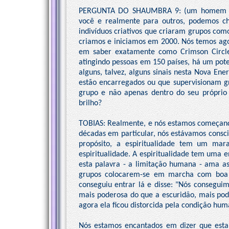
PERGUNTA DO SHAUMBRA 9: (um homem ao 
você e realmente para outros, podemos cham
indivíduos criativos que criaram grupos como
criamos e iniciamos em 2000. Nós temos ago
em saber exatamente como Crimson Circle
atingindo pessoas em 150 países, há um pot
alguns, talvez, alguns sinais nesta Nova En
estão encarregados ou que supervisionam g
grupo e não apenas dentro do seu próprio
brilho?
TOBIAS: Realmente, e nós estamos começando 
décadas em particular, nós estávamos conscie
propósito, a espiritualidade tem um mar
espiritualidade. A espiritualidade tem uma e
esta palavra - a limitação humana - ama ass
grupos colocarem-se em marcha com boa 
conseguiu entrar lá e disse: "Nós consegu
mais poderosa do que a escuridão, mais pod
agora ela ficou distorcida pela condição hum
Nós estamos encantados em dizer que esta