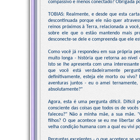
compassivo e menos conectado? Obrigada po
TOBIAS: Realmente, e desde que esta carta 
descontinuada porque ele não quer atraves
reinos próximos à Terra, relacionada a você,
sobre ele que o estão mantendo mais pr
desconecte-se dele e compreenda que ele e
Como você já respondeu em sua própria per
muito longa - história que retorna ao nível 
Isto se lhe apresenta com uma interessante
que você está verdadeiramente pergunt
definitivamente, esteja ele morto ou vivo?
aventuras juntos - eu o amei ternamente, 
absolutamente?"
Agora, esta é uma pergunta difícil. Difícil
consciente das coisas que todos os de você
faleceu?" Não a minha mãe, a sua mãe. "
filhos? O que acontece se eu me libertar 
velha condição humana com a qual eu vivi 
Perguntas excelentes - o que acontece se v