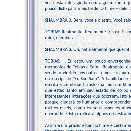
você está interagindo com alguém muito j
pouco disto para mais tarde. O filme – delici
SHAUMBRA 3: Bem, você é o astro. Você sabe
TOBIAS: Realmente. Realmente (risos). E vo
mim, e embora...
SHAUMBRA 3: Oh, naturalmente que quero!
TOBIAS: ... Eu estou um pouco envergonhad
momentos de Tobias e Sam." Realmente, eu 
sendo produzido, nos outros reinos. Eu apa
este script de "Eu Sou Sam". A habilidade e
escrito e, se ele se transformar em um filme
que estão tanto em seu estado de corpo
interessantes interações que ocorrem. Isto s
porque ajudará os humanos a compreender 
muitos níveis, como os seus aspectos ain
operando. E isto explicará alguns dos estr
Assim é um prazer estar no filme e certamen