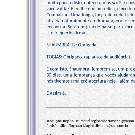
muito pouco disto, entenda, mas você é cons
você vai lá? E eu lhe dou uma dica, cinco let
Compaixão. Uma longa, longa linha de treina
atraída naturalmente ao drama agora, e sen
encontrar. Será um grande passo para você
isto ir, querida Irmã.
SHAUMBRA 12: Obrigada.
TOBIAS: Obrigado. (aplausos da audiência)
E com isto, Shaumbra, lembrem-se, um prego 
30 dias, uma lembrança que vocês ajudaram 
nós tivemos uma pré-abertura hoje - além d
E assim é.
Tradução: Regina Drumond
reginamadrumond@yahoo.
Revisão: Silvia Tognato Magini
silvia.tm@uol.com.br