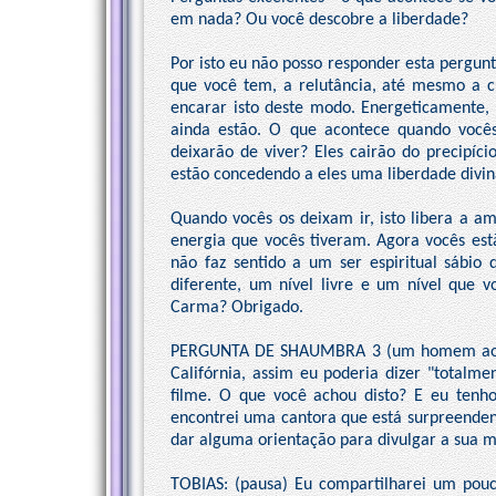
em nada? Ou você descobre a liberdade?
Por isto eu não posso responder esta pergun
que você tem, a relutância, até mesmo a c
encarar isto deste modo. Energeticamente, 
ainda estão. O que acontece quando vocês 
deixarão de viver? Eles cairão do precipíc
estão concedendo a eles uma liberdade divin
Quando vocês os deixam ir, isto libera a am
energia que vocês tiveram. Agora vocês estã
não faz sentido a um ser espiritual sábio
diferente, um nível livre e um nível que
Carma? Obrigado.
PERGUNTA DE SHAUMBRA 3 (um homem ao mic
Califórnia, assim eu poderia dizer "totalme
filme. O que você achou disto? E eu tenho
encontrei uma cantora que está surpreenden
dar alguma orientação para divulgar a sua m
TOBIAS: (pausa) Eu compartilharei um pouc