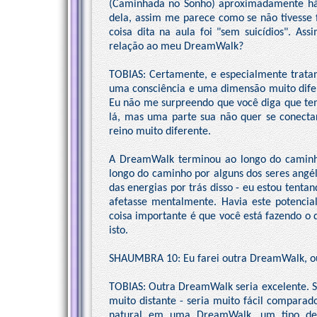
(Caminhada no Sonho) aproximadamente h
dela, assim me parece como se não tivesse 
coisa dita na aula foi "sem suicídios". A
relação ao meu DreamWalk?
TOBIAS: Certamente, e especialmente tratand
uma consciência e uma dimensão muito dife
Eu não me surpreendo que você diga que te
lá, mas uma parte sua não quer se conecta
reino muito diferente.
A DreamWalk terminou ao longo do caminho
longo do caminho por alguns dos seres angé
das energias por trás disso - eu estou tenta
afetasse mentalmente. Havia este potencia
coisa importante é que você está fazendo o 
isto.
SHAUMBRA 10: Eu farei outra DreamWalk, ou
TOBIAS: Outra DreamWalk seria excelente. 
muito distante - seria muito fácil compara
natural em uma DreamWalk, um tipo de 