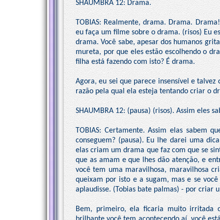
SHAUMBRA 12: Drama.
TOBIAS: Realmente, drama. Drama. Drama! V
eu faça um filme sobre o drama. (risos) Eu e
drama. Você sabe, apesar dos humanos grit
mureta, por que eles estão escolhendo o dr
filha está fazendo com isto? É drama.
Agora, eu sei que parece insensível e talvez
razão pela qual ela esteja tentando criar o 
SHAUMBRA 12: (pausa) (risos). Assim eles sa
TOBIAS: Certamente. Assim elas sabem que
conseguem? (pausa). Eu lhe darei uma dica
elas criam um drama que faz com que se sint
que as amam e que lhes dão atenção, e ent
você tem uma maravilhosa, maravilhosa cri
queixam por isto e a sugam, mas e se você f
aplaudisse. (Tobias bate palmas) - por cria
Bem, primeiro, ela ficaria muito irritada
brilhante você tem acontecendo aí, você est