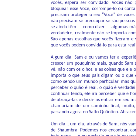
vocês, espera ser convidado. Vocês não
bloquear esse Você, corrompê-lo ou conta
precisam proteger o seu “Você” de vocês
não precisam se preocupar se são pessoas b
se ainda têm — como dizer — algumas mácul
verdadeiro, realmente não se importa com
São apenas escolhas que vocês fizeram e 
que vocês podem convidá-lo para esta real
Algum dia, Sam e eu vamos ter a experiê
crescer um pouquinho mais, quando Sam se
vê, não com os olhos, e as coisas que ele 
importa o que seus pais digam ou o que 
como sendo um mundo particular, mas quan
perceber o quão é real, o quão é verdadeir
continuar tendo, ele irá perceber que é hor
de abraçá-las e deixá-las entrar em seu m
chamariam de um caminho final, muito, 
passando agora no Salto Quântico. Abrace
Um dia... um dia, através de Sam, nós v
de Shaumbra. Podemos nos encontrar, co