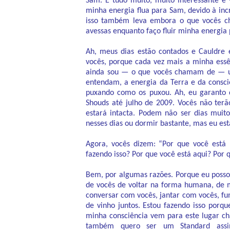
Sam. É tudo muito, muito interessante e
minha energia flua para Sam, devido à incr
isso também leva embora o que vocês c
avessas enquanto faço fluir minha energia 
Ah, meus dias estão contados e Cauldre
vocês, porque cada vez mais a minha essên
ainda sou — o que vocês chamam de — u
entendam, a energia da Terra e da consciê
puxando como os puxou. Ah, eu garanto q
Shouds até julho de 2009. Vocês não ter
estará intacta. Podem não ser dias muit
nesses dias ou dormir bastante, mas eu es
Agora, vocês dizem: “Por que você está 
fazendo isso? Por que você está aqui? Por
Bem, por algumas razões. Porque eu poss
de vocês de voltar na forma humana, de m
conversar com vocês, jantar com vocês, fu
de vinho juntos. Estou fazendo isso porq
minha consciência vem para este lugar c
também quero ser um Standard assi