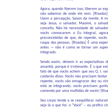
Agora, quando fizerem isso, liberem as exp
não sabemos de onde ele vem. [Risadas]
Usem a percepção. Saiam da mente. A men
seja Jesus, o salvador, Maomé, o salvad
conceito. Não há necessidade de salvado
vocês convocarem o Eu integral, ago
preconcebidas de que, de repente, vocês
roupa das pessoas. [Risadas] É uma experi
antes — não é como se tornar um supe
integrado.
Sendo assim, deixem ir as expectativas 
amanhã, porque é irrelevante. É o que es
fato de que vocês achem que seu Q. I. va
cuidarão disso. Vocês não precisam tentar 
repente, vocês vão emagrecer dez ou vinte
está se integrando, vocês precisam ganh
comendo por uma multidão de vocês! [Risa
Seu corpo tende a se reequilibrar natura
seja lá o que for, o “Você” – eu prefiro 