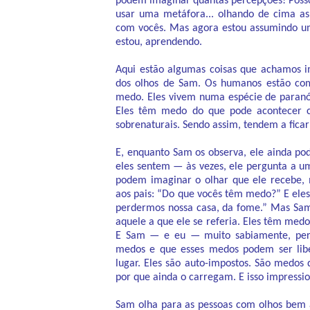
podem imaginar quantas percepções! Posso
usar uma metáfora... olhando de cima as
com vocês. Mas agora estou assumindo um
estou, aprendendo.
Aqui estão algumas coisas que achamos 
dos olhos de Sam. Os humanos estão c
medo. Eles vivem numa espécie de paranói
Eles têm medo do que pode acontecer c
sobrenaturais. Sendo assim, tendem a ficar
E, enquanto Sam os observa, ele ainda p
eles sentem — às vezes, ele pergunta a u
podem imaginar o olhar que ele recebe, 
aos pais: “Do que vocês têm medo?” E ele
perdermos nossa casa, da fome.” Mas Sam
aquele a que ele se referia. Eles têm medo
E Sam — e eu — muito sabiamente, perg
medos e que esses medos podem ser liber
lugar. Eles são auto-impostos. São med
por que ainda o carregam. E isso impressi
Sam olha para as pessoas com olhos bem a