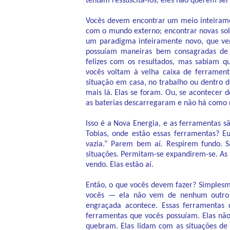
tentam ressuscitá-los, eles não querem ser
Vocês devem encontrar um meio inteirame
com o mundo externo; encontrar novas sol
um paradigma inteiramente novo, que vem
possuíam maneiras bem consagradas de 
felizes com os resultados, mas sabiam q
vocês voltam à velha caixa de ferramen
situação em casa, no trabalho ou dentro d
mais lá. Elas se foram. Ou, se acontecer 
as baterias descarregaram e não há como 
Isso é a Nova Energia, e as ferramentas s
Tobias, onde estão essas ferramentas? E
vazia.” Parem bem aí. Respirem fundo. 
situações. Permitam-se expandirem-se. As 
vendo. Elas estão aí.
Então, o que vocês devem fazer? Simples
vocês — ela não vem de nenhum outro l
engraçada acontece. Essas ferramentas
ferramentas que vocês possuíam. Elas não
quebram. Elas lidam com as situações de