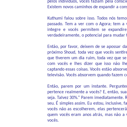
pelos indivíduos, vocês faziam pela consc
Existem novos caminhos de expandir a cons
Kuthumi falou sobre isso. Todos nós temo
passado. Tem a ver com o Agora; tem a 
integre e vocês permitem se expandire
verdadeiramente, o potencial para mudar t
Então, por favor, deixem de se apossar da
próximo Shoud, toda vez que vocês senti
que tiverem um dia ruim, toda vez que s
com vocês e lhes dizer que isso não l
captando essas coisas. Vocês estão absorve
televisão. Vocês absorvem quando fazem co
Então, parem por um instante. Pergunt
pertence realmente a vocês? E, então, sua
seja. Talvez 30%.” Parem imediatamente. R
seu. É simples assim. Eu estou, inclusive, 
vocês não as escolherem, elas pertencerã
quem vocês eram anos atrás, mas não a 
vocês.