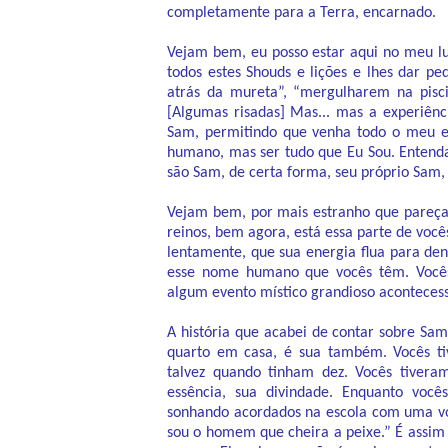
completamente para a Terra, encarnado.
Vejam bem, eu posso estar aqui no meu lu
todos estes Shouds e lições e lhes dar 
atrás da mureta”, “mergulharem na pisc
[Algumas risadas] Mas... mas a experiên
Sam, permitindo que venha todo o meu es
humano, mas ser tudo que Eu Sou. Entend
são Sam, de certa forma, seu próprio Sam, 
Vejam bem, por mais estranho que pareça
reinos, bem agora, está essa parte de você
lentamente, que sua energia flua para d
esse nome humano que vocês têm. Você
algum evento místico grandioso acontecess
A história que acabei de contar sobre S
quarto em casa, é sua também. Vocês tiv
talvez quando tinham dez. Vocês tivera
essência, sua divindade. Enquanto voc
sonhando acordados na escola com uma v
sou o homem que cheira a peixe.” É assi