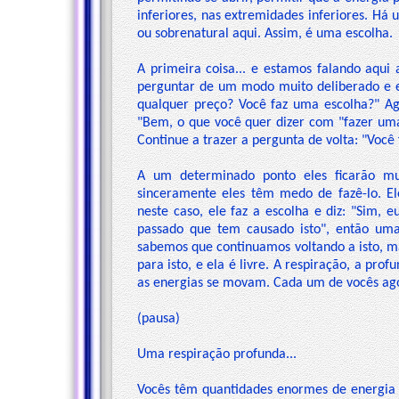
inferiores, nas extremidades inferiores. 
ou sobrenatural aqui. Assim, é uma escolha.
A primeira coisa... e estamos falando aqui 
perguntar de um modo muito deliberado e es
qualquer preço? Você faz uma escolha?" Ag
"Bem, o que você quer dizer com "fazer uma 
Continue a trazer a pergunta de volta: "Você
A um determinado ponto eles ficarão mu
sinceramente eles têm medo de fazê-lo. E
neste caso, ele faz a escolha e diz: "Sim, 
passado que tem causado isto", então uma
sabemos que continuamos voltando a isto, m
para isto, e ela é livre. A respiração, a pro
as energias se movam. Cada um de vocês ago
(pausa)
Uma respiração profunda...
Vocês têm quantidades enormes de energia