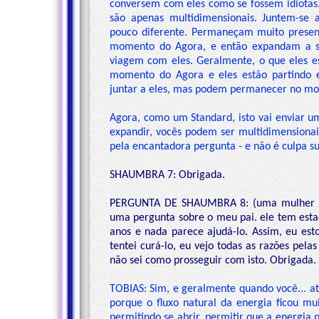
conversem com eles como se fossem idiotas
são apenas multidimensionais. Juntem-se 
pouco diferente. Permaneçam muito presen
momento do Agora, e então expandam a s
viagem com eles. Geralmente, o que eles es
momento do Agora e eles estão partindo 
juntar a eles, mas podem permanecer no m
Agora, como um Standard, isto vai enviar um
expandir, vocês podem ser multidimensionai
pela encantadora pergunta - e não é culpa sua
SHAUMBRA 7: Obrigada.
PERGUNTA DE SHAUMBRA 8: (uma mulher ao
uma pergunta sobre o meu pai. ele tem esta
anos e nada parece ajudá-lo. Assim, eu est
tentei curá-lo, eu vejo todas as razões pela
não sei como prosseguir com isto. Obrigada.
TOBIAS: Sim, e geralmente quando você... a
porque o fluxo natural da energia ficou mui
permitindo se abrir, permitir que a energia 