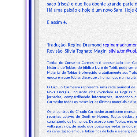
saco (risos) e que fica doente grande parte
Há uma paixão e hoje é um novo Sam. Hoje é
E assim é.
Tradução: Regina Drumond
reginamadrumo
Revisão: Silvia Tognato Magini
silvia.tm@uol
Tobias do Conselho Carmesim é apresentado por Ge
história de Tobias, do bíblico Livro de Tobit, pode se
Material do Tobias é oferecido gratuitamente aos Tr
época em que Tobias disse que a humanidade tinha ultr
O Círculo Carmesim representa uma rede mundial de a
Nova Energia. Enquanto eles vivenciam as alegrias 
jornadas, compartilhando informações, atendendo e
Carmesim todos os meses ler os últimos materiais e disc
Os encontros do Círculo Carmesim acontecem mensalm
recentes através de Geoffrey Hoppe. Tobias declara 
canalizando os humanos. De acordo com Tobias, eles es
volta para nós, de modo que possamos vê-las vindo de 
da canalização em que Tobias fica de lado e a energia