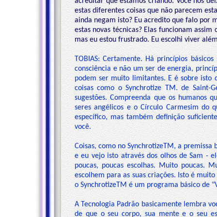
acreditar que estamos criando. Você nos de
estas diferentes coisas que não parecem est
ainda negam isto? Eu acredito que falo por
estas novas técnicas? Elas funcionam assim
mas eu estou frustrado. Eu escolhi viver além
TOBIAS: Certamente. Há princípios básico
consciência e não um ser de energia, princí
podem ser muito limitantes. E é sobre isto
coisas como o Synchrotize TM. de Saint-G
sugestões. Compreenda que os humanos qu
seres angélicos e o Círculo Carmesim do qu
específico, mas também definição suficient
você.
Coisas, como no SynchrotizeTM, a premissa b
e eu vejo isto através dos olhos de Sam - 
poucas, poucas escolhas. Muito poucas. Mu
escolhem para as suas criações. Isto é muit
o SynchrotizeTM é um programa básico de "Vo
A Tecnologia Padrão basicamente lembra voc
de que o seu corpo, sua mente e o seu es