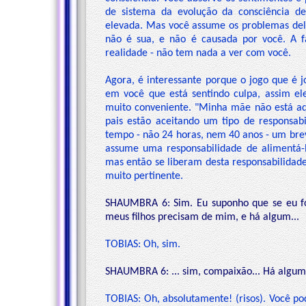
de sistema da evolução da consciência d
elevada. Mas você assume os problemas dele
não é sua, e não é causada por você. A f
realidade - não tem nada a ver com você.
Agora, é interessante porque o jogo que é
em você que está sentindo culpa, assim el
muito conveniente. "Minha mãe não está aqu
pais estão aceitando um tipo de responsab
tempo - não 24 horas, nem 40 anos - um brev
assume uma responsabilidade de alimentá-los
mas então se liberam desta responsabilidad
muito pertinente.
SHAUMBRA 6: Sim. Eu suponho que se eu fo
meus filhos precisam de mim, e há algum...
TOBIAS: Oh, sim.
SHAUMBRA 6: ... sim, compaixão... Há algum 
TOBIAS: Oh, absolutamente! (risos). Você po