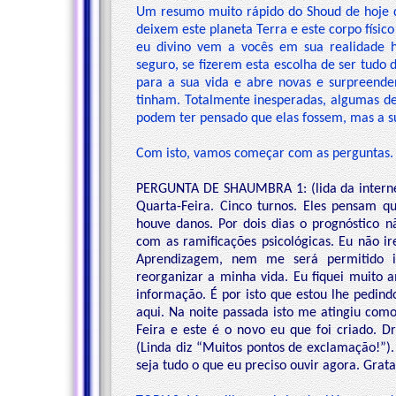
Um resumo muito rápido do Shoud de hoje qu
deixem este planeta Terra e este corpo físico
eu divino vem a vocês em sua realidade 
seguro, se fizerem esta escolha de ser tudo 
para a sua vida e abre novas e surpreend
tinham. Totalmente inesperadas, algumas de
podem ter pensado que elas fossem, mas a sua
Com isto, vamos começar com as perguntas.
PERGUNTA DE SHAUMBRA 1: (lida da interne
Quarta-Feira. Cinco turnos. Eles pensam 
houve danos. Por dois dias o prognóstico 
com as ramificações psicológicas. Eu não i
Aprendizagem, nem me será permitido i
reorganizar a minha vida. Eu fiquei muito
informação. É por isto que estou lhe pedind
aqui. Na noite passada isto me atingiu com
Feira e este é o novo eu que foi criado. Dr
(Linda diz “Muitos pontos de exclamação!”).
seja tudo o que eu preciso ouvir agora. Grata