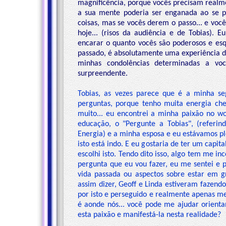
magnificência, porque vocês precisam realme
a sua mente poderia ser enganada ao se p
coisas, mas se vocês derem o passo... e voc
hoje... (risos da audiência e de Tobias). 
encarar o quanto vocês são poderosos e esqu
passado, é absolutamente uma experiência de
minhas condolências determinadas a vo
surpreendente.
Tobias, as vezes parece que é a minha se
perguntas, porque tenho muita energia che
muito... eu encontrei a minha paixão no wo
educação, o "Pergunte a Tobias", (referi
Energia) e a minha esposa e eu estávamos p
isto está indo. E eu gostaria de ter um capit
escolhi isto. Tendo dito isso, algo tem me 
pergunta que eu vou fazer, eu me sentei e p
vida passada ou aspectos sobre estar em gr
assim dizer, Geoff e Linda estiveram fazend
por isto e perseguido e realmente apenas m
é aonde nós... você pode me ajudar orien
esta paixão e manifestá-la nesta realidade?