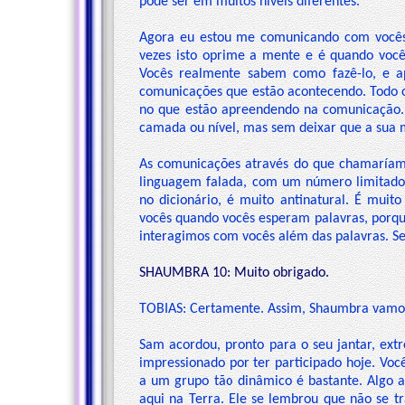
pode ser em muitos níveis diferentes.
Agora eu estou me comunicando com vocês 
vezes isto oprime a mente e é quando você
Vocês realmente sabem como fazê-lo, e a
comunicações que estão acontecendo. Todo 
no que estão apreendendo na comunicação.
camada ou nível, mas sem deixar que a sua men
As comunicações através do que chamaríamo
linguagem falada, com um número limitado 
no dicionário, é muito antinatural. É muito
vocês quando vocês esperam palavras, porque
interagimos com vocês além das palavras. Se
SHAUMBRA 10: Muito obrigado.
TOBIAS: Certamente. Assim, Shaumbra vamos
Sam acordou, pronto para o seu jantar, ext
impressionado por ter participado hoje. Voc
a um grupo tão dinâmico é bastante. Algo 
aqui na Terra. Ele se lembrou que não se 