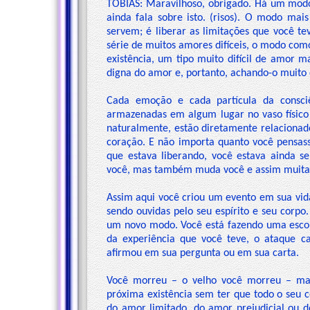
TOBIAS: Maravilhoso, obrigado. Há um modo 
ainda fala sobre isto. (risos). O modo mais
servem; é liberar as limitações que você te
série de muitos amores difíceis, o modo com
existência, um tipo muito difícil de amor 
digna do amor e, portanto, achando-o muito di
Cada emoção e cada partícula da consci
armazenadas em algum lugar no vaso físic
naturalmente, estão diretamente relacionad
coração. E não importa quanto você pensas
que estava liberando, você estava ainda se
você, mas também muda você e assim muitas
Assim aqui você criou um evento em sua vid
sendo ouvidas pelo seu espírito e seu corpo
um novo modo. Você está fazendo uma escolh
da experiência que você teve, o ataque c
afirmou em sua pergunta ou em sua carta.
Você morreu – o velho você morreu – mas 
próxima existência sem ter que todo o seu c
do amor limitado, do amor prejudicial ou d