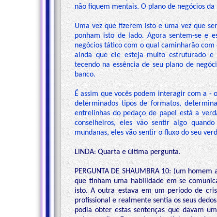
não fiquem mentais. O plano de negócios da
Uma vez que fizerem isto e uma vez que sen
ponham isto de lado. Agora sentem-se e e
negócios tático com o qual caminharão com o
ainda que ele esteja muito estruturado e
tecendo na essência de seu plano de negóc
banco.
É assim que vocês podem interagir com a - 
determinados tipos de formatos, determina
entrelinhas do pedaço de papel está a verd
conselheiros, eles vão sentir algo quand
mundanas, eles vão sentir o fluxo do seu ve
LINDA: Quarta e última pergunta.
PERGUNTA DE SHAUMBRA 10: (um homem ao m
que tinham uma habilidade em se comunica
isto. A outra estava em um período de cr
profissional e realmente sentia os seus dedos
podia obter estas sentenças que davam um