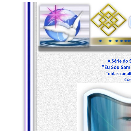
A Série do 
"Eu Sou Sam 
Tobias cana
3 d