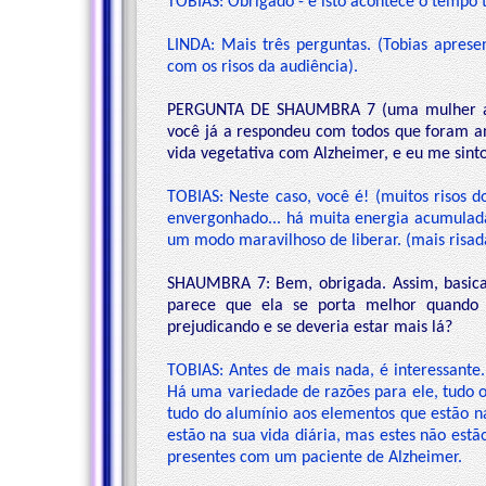
TOBIAS: Obrigado - e isto acontece o tempo 
LINDA: Mais três perguntas. (Tobias aprese
com os risos da audiência).
PERGUNTA DE SHAUMBRA 7 (uma mulher ao 
você já a respondeu com todos que foram 
vida vegetativa com Alzheimer, e eu me sint
TOBIAS: Neste caso, você é! (muitos risos d
envergonhado... há muita energia acumulada 
um modo maravilhoso de liberar. (mais risad
SHAUMBRA 7: Bem, obrigada. Assim, basica
parece que ela se porta melhor quando 
prejudicando e se deveria estar mais lá?
TOBIAS: Antes de mais nada, é interessante.
Há uma variedade de razões para ele, tudo o
tudo do alumínio aos elementos que estão n
estão na sua vida diária, mas estes não est
presentes com um paciente de Alzheimer.