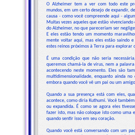
O Alzheimer tem a ver com todo este pro
mundos, em um certo desejo de expandir, de 
causa - como você compreende aqui - algumas
Muitas vezes aqueles que estão vivenciando
do Alzheimer, no que pareceriam ser neglige
E eles estão tendo um momento maravilhos
mente voltar aqui, mas eles estão saindo e
estes reinos próximos à Terra para explorar 
É uma condição que não seria necessária
queremos chamá-la de vírus, nem a palavra 
acontecendo neste momento. Eles são tam
multidimensionalidade, enquanto ainda no 
embora quando você vê um pai ou um amigo co
Quando a sua presença está com eles, qua
acontece, como diria Kuthumi. Você também 
ou expandida. É como se agora eles tives
fazer isto, mas não coloque isto como uma e
quando sentir isso em seu coração.
Quando você está conversando com um paci