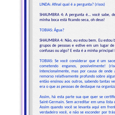
LINDA: Afinal qual é a pergunta? (risos)
SHAUMBRA 4: A pergunta é... você sabe, de 
minha boca está ficando seca, oh deus!
TOBIAS: Água?
SHAUMBRA 4: Não, eu estou bem. Eu estou be
grupos de pessoas e estive em um lugar de
confusas ou algo? E esta é a minha principa
TOBIAS: Se você considerar que é um sace
cometendo enganos, possivelmente! (r
intencionalmente, mas por causa de onde 
remorso relativamente profundo sobre algun
então ensinou aos outros, sabendo tantas ve
era o que as pessoas de destaque na organiza
Assim, há esta parte sua que quer se certif
Saint-Germain. Sem acreditar em uma lista 
Assim quando você se levanta aqui em frent
verdadeiro você, e não se esconder por trá