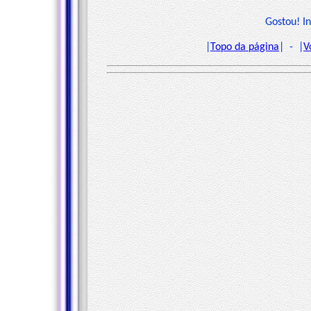
Gostou! I
|
Topo da página
| - |
V