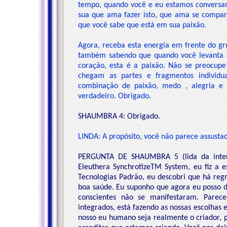
tempo, quando você e eu estamos conversa
sua que ama fazer isto, que ama se compart
que você sabe que está em sua paixão.
Agora, receba esta energia em frente do gr
também sabendo que quando você levanta e
coração, esta é a paixão. Não se preocup
chegam as partes e fragmentos individua
combinação de paixão, medo , alegria e te
verdadeiro. Obrigado.
SHAUMBRA 4: Obrigado.
LINDA: A propósito, você não parece assustad
PERGUNTA DE SHAUMBRA 5 (lida da intern
Eleuthera SynchrotizeTM System, eu fiz a e
Tecnologias Padrão, eu descobri que há reg
boa saúde. Eu suponho que agora eu posso de
conscientes não se manifestaram. Pare
integrados, está fazendo as nossas escolhas e
nosso eu humano seja realmente o criador, 