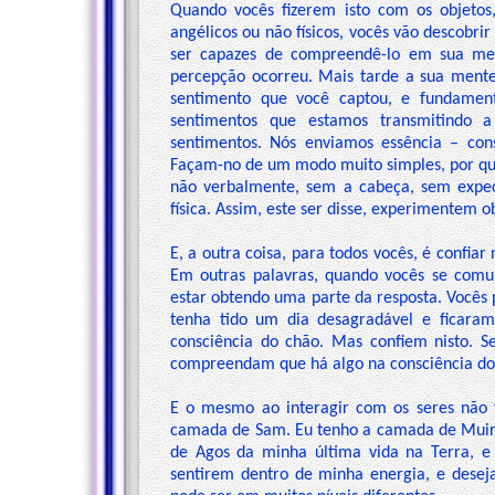
Quando vocês fizerem isto com os objetos
angélicos ou não físicos, vocês vão descobr
ser capazes de compreendê-lo em sua me
percepção ocorreu. Mais tarde a sua mente
sentimento que você captou, e fundament
sentimentos que estamos transmitindo 
sentimentos. Nós enviamos essência – con
Façam-no de um modo muito simples, por que
não verbalmente, sem a cabeça, sem expec
física. Assim, este ser disse, experimentem o
E, a outra coisa, para todos vocês, é confia
Em outras palavras, quando vocês se comu
estar obtendo uma parte da resposta. Vocês 
tenha tido um dia desagradável e ficaram
consciência do chão. Mas confiem nisto. S
compreendam que há algo na consciência do q
E o mesmo ao interagir com os seres não f
camada de Sam. Eu tenho a camada de Muir 
de Agos da minha última vida na Terra, e 
sentirem dentro de minha energia, e dese