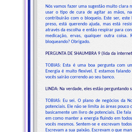
Nós vamos fazer uma sugestão muito clara n
usar o tipo de cura de agitar as mãos, na
contribuirão com o bloqueio. Este ser, este
preso, está querendo ajuda, mas está resis
através da escolha e então respirar para co
medicação, ervas, qualquer outra coisa. 
bloqueando? Obrigado.
PERGUNTA DE SHAUMBRA 9 (lida da internet 
TOBIAS: Esta é uma boa pergunta com um
Energia é muito flexível. E estamos faland
vocês sairão correndo ao seu banco.
LINDA: Na verdade, eles estão perguntando s
TOBIAS: Eu sei. O plano de negócios da No
potenciais. Ele não se limita às áreas pouco 
basicamente um livro de potenciais. Ele fala
em como manter a energia fluindo em todos
vocês mesmos. Sentem-se e escrevam todos o
Escrevam a sua paixão. Escrevam o que mant