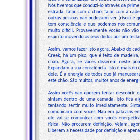
Nós tivemos que conduzi-lo através da prim
estrada, falar com o chão, falar com a cade
outras pessoas não pudessem ver (risos) e 
tem consciência e que podemos nos comuni
muito difícil. Provavelmente vocês não vã
espírito movendo os seus dedos por um tecla
Assim, vamos fazer isto agora. Abaixo de ca
Creek, há um piso, que é feito de madeira,
chão. Agora, se vocês disserem neste po
Expandam a sua consciência. Isto é mais do q
dele. É a energia de todos que já manusea
este chão. São muitos, muitos anos de energi
Assim vocês não querem tentar descobrir 
sintam dentro de uma camada. Isto fica al
tentando sentir muito imediatamente. Sin
comunicará com vocês. Não em palavras em
ele vai se comunicar com vocês energeti
física. Não procurem definição. Vejam, agor
Liberem a necessidade por definição e apena