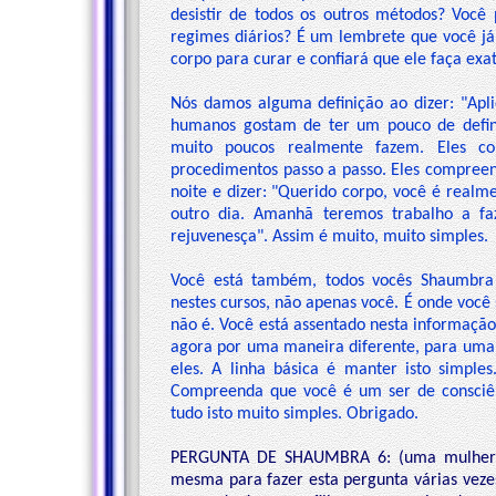
desistir de todos os outros métodos? Você 
regimes diários? É um lembrete que você já
corpo para curar e confiará que ele faça exa
Nós damos alguma definição ao dizer: "Apli
humanos gostam de ter um pouco de defini
muito poucos realmente fazem. Eles co
procedimentos passo a passo. Eles compree
noite e dizer: "Querido corpo, você é real
outro dia. Amanhã teremos trabalho a fa
rejuvenesça". Assim é muito, muito simples.
Você está também, todos vocês Shaumbra 
nestes cursos, não apenas você. É onde você
não é. Você está assentado nesta informação
agora por uma maneira diferente, para uma c
eles. A linha básica é manter isto simple
Compreenda que você é um ser de consciên
tudo isto muito simples. Obrigado.
PERGUNTA DE SHAUMBRA 6: (uma mulher ao
mesma para fazer esta pergunta várias veze