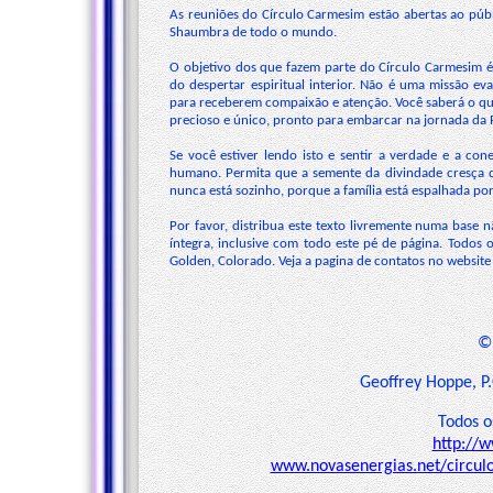
As reuniões do Círculo Carmesim estão abertas ao púb
Shaumbra de todo o mundo.
O objetivo dos que fazem parte do Círculo Carmesim 
do despertar espiritual interior. Não é uma missão eva
para receberem compaixão e atenção. Você saberá o qu
precioso e único, pronto para embarcar na jornada da 
Se você estiver lendo isto e sentir a verdade e a c
humano. Permita que a semente da divindade cresça 
nunca está sozinho, porque a família está espalhada po
Por favor, distribua este texto livremente numa base n
íntegra, inclusive com todo este pé de página. Todos
Golden, Colorado. Veja a pagina de contatos no websit
© 
Geoffrey Hoppe, P
Todos o
http://
www.novasenergias.net/circu