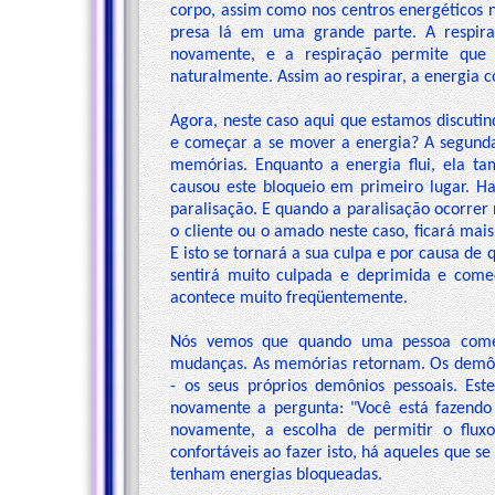
corpo, assim como nos centros energéticos nã
presa lá em uma grande parte. A respir
novamente, e a respiração permite que i
naturalmente. Assim ao respirar, a energia 
Agora, neste caso aqui que estamos discutin
e começar a se mover a energia? A segunda
memórias. Enquanto a energia flui, ela t
causou este bloqueio em primeiro lugar. 
paralisação. E quando a paralisação ocorrer
o cliente ou o amado neste caso, ficará mais
E isto se tornará a sua culpa e por causa de 
sentirá muito culpada e deprimida e começ
acontece muito freqüentemente.
Nós vemos que quando uma pessoa começ
mudanças. As memórias retornam. Os demôn
- os seus próprios demônios pessoais. Es
novamente a pergunta: "Você está fazendo 
novamente, a escolha de permitir o fluxo
confortáveis ao fazer isto, há aqueles que 
tenham energias bloqueadas.