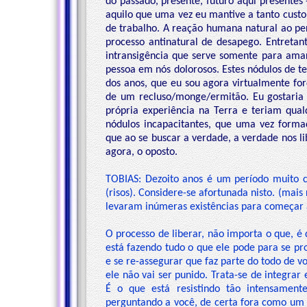
do passado, presente, futuro aqui presentes
aquilo que uma vez eu mantive a tanto custo
de trabalho. A reação humana natural ao per
processo antinatural de desapego. Entretant
intransigência que serve somente para ama
pessoa em nós dolorosos. Estes nódulos de 
dos anos, que eu sou agora virtualmente for
de um recluso/monge/ermitão. Eu gostaria 
própria experiência na Terra e teriam qual
nódulos incapacitantes, que uma vez form
que ao se buscar a verdade, a verdade nos li
agora, o oposto.
TOBIAS: Dezoito anos é um período muito cu
(risos). Considere-se afortunada nisto. (ma
levaram inúmeras existências para começar a
O processo de liberar, não importa o que, 
está fazendo tudo o que ele pode para se pro
e se re-assegurar que faz parte do todo de vo
ele não vai ser punido. Trata-se de integrar
É o que está resistindo tão intensament
perguntando a você, de certa fora como um 