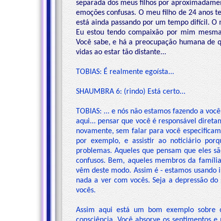
separada dos meus filhos por aproximadament
emoções confusas. O meu filho de 24 anos te
está ainda passando por um tempo difícil. O 
Eu estou tendo compaixão por mim mesma,
Você sabe, e há a preocupação humana de q
vidas ao estar tão distante...
TOBIAS: É realmente egoísta...
SHAUMBRA 6: (rindo) Está certo...
TOBIAS: ... e nós não estamos fazendo a voc
aqui... pensar que você é responsável diret
novamente, sem falar para você especificam
por exemplo, e assistir ao noticiário po
problemas. Aqueles que pensam que eles são
confusos. Bem, aqueles membros da família 
vêm deste modo. Assim é - estamos usando i
nada a ver com vocês. Seja a depressão do 
vocês.
Assim aqui está um bom exemplo sobre o
consciência. Você absorve os sentimentos e