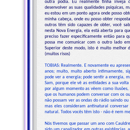
outra podia. Eu realmente tinha inveja 
desenvolver as suas qualidades psíquicas, mas
eu estou em um ponto agora onde posso obt
minha cabeça, onde eu posso obter respostas
outros têm sido capazes de obter, você sab
nesta Nova Energia, ela está aberta para qu
preciso fazer especificamente então para 
possa me comunicar com o outro lado e
Superior deste modo, isto é muito melhor do
(muitos risos)
TOBIAS: Realmente. E novamente eu apresent
anos; muito, muito aberto intimamente, si
pode ver a energia; pode sentir a energia, 
Sam, porque ele vê as entidades a sua volt
por algum momento as vêem como ilusões, 
que os humanos podem conversar com os outr
não possam ver as ondas do rádio saindo ou 
mas eles consideram antinatural conversar 
natural. Todos vocês têm isto - não é nem m
Nós tivemos que passar um ano com Cauldre 
sido um canalizador em outras existências, 