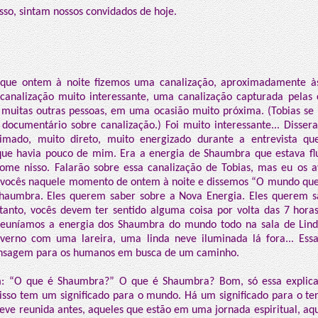
sso, sintam nossos convidados de hoje.
 que ontem à noite fizemos uma canalização, aproximadamente às
 canalização muito interessante, uma canalização capturada pelas
, muitas outras pessoas, em uma ocasião muito próxima. (Tobias se 
ocumentário sobre canalização.) Foi muito interessante... Disser
imado, muito direto, muito energizado durante a entrevista q
 que havia pouco de mim. Era a energia de Shaumbra que estava flu
me nisso. Falarão sobre essa canalização de Tobias, mas eu os a
vocês naquele momento de ontem à noite e dissemos “O mundo quer
haumbra. Eles querem saber sobre a Nova Energia. Eles querem s
rtanto, vocês devem ter sentido alguma coisa por volta das 7 horas
 reuníamos a energia dos Shaumbra do mundo todo na sala de Lin
nverno com uma lareira, uma linda neve iluminada lá fora... Ess
ensagem para os humanos em busca de um caminho.
: “O que é Shaumbra?” O que é Shaumbra? Bom, só essa explica
isso tem um significado para o mundo. Há um significado para o 
steve reunida antes, aqueles que estão em uma jornada espiritual, a