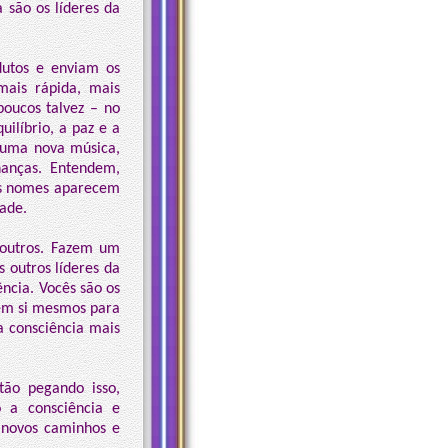
 são os líderes da
dutos e enviam os
mais rápida, mais
poucos talvez – no
ilíbrio, a paz e a
o uma nova música,
inanças. Entendem,
eus nomes aparecem
ade.
 outros. Fazem um
 outros líderes da
ência. Vocês são os
 em si mesmos para
 consciência mais
tão pegando isso,
 a consciência e
o novos caminhos e