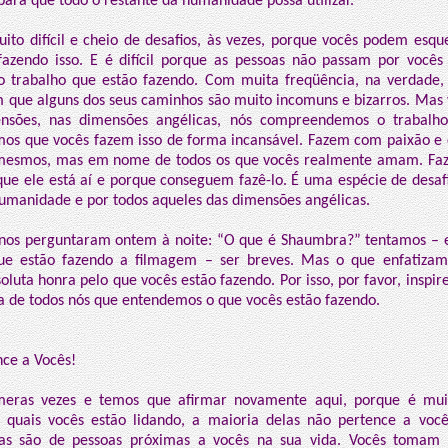
para que todo o restante da humanidade possa utilizar.
ito difícil e cheio de desafios, às vezes, porque vocês podem esqu
fazendo isso. E é difícil porque as pessoas não passam por você
 trabalho que estão fazendo. Com muita freqüência, na verdade, 
m que alguns dos seus caminhos são muito incomuns e bizarros. Mas
nsões, nas dimensões angélicas, nós compreendemos o trabalh
mos que vocês fazem isso de forma incansável. Fazem com paixão 
i mesmos, mas em nome de todos os que vocês realmente amam. Faz
rque ele está aí e porque conseguem fazê-lo. É uma espécie de desaf
umanidade e por todos aqueles das dimensões angélicas.
 nos perguntaram ontem à noite: “O que é Shaumbra?” tentamos – 
ue estão fazendo a filmagem – ser breves. Mas o que enfatizam
soluta honra pelo que vocês estão fazendo. Por isso, por favor, ins
a de todos nós que entendemos o que vocês estão fazendo.
nce a Vocês!
meras vezes e temos que afirmar novamente aqui, porque é mui
 quais vocês estão lidando, a maioria delas não pertence a voc
as são de pessoas próximas a vocês na sua vida. Vocês tomam