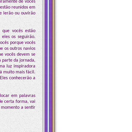
eiramente de vocês
estão reunidos em
e lerão ou ouvirão
o que vocês estão
 eles os seguirão.
 vocês porque vocês
e os outros navios
que vocês devem se
 parte da jornada,
ma luz inspiradora
á muito mais fácil.
 Eles conhecerão a
olocar em palavras
e certa forma, vai
m momento a sentir