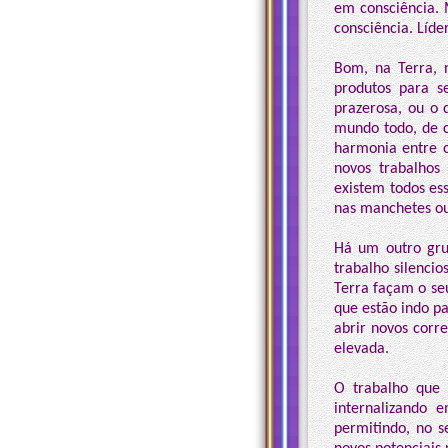
em consciência. 
consciência. Líde
Bom, na Terra, n
produtos para s
prazerosa, ou o q
mundo todo, de c
harmonia entre o
novos trabalhos 
existem todos es
nas manchetes ou
Há um outro gru
trabalho silenci
Terra façam o seu
que estão indo p
abrir novos cor
elevada.
O trabalho que 
internalizando 
permitindo, no s