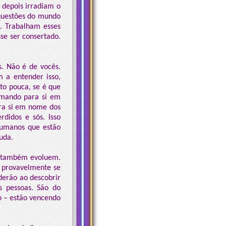
 depois irradiam o
 questões do mundo
. Trabalham esses
se ser consertado.
s. Não é de vocês.
 a entender isso,
o pouca, se é que
omando para si em
ra si em nome dos
didos e sós. Isso
humanos que estão
uda.
s também evoluem.
 provavelmente se
derão ao descobrir
s pessoas. São do
do – estão vencendo