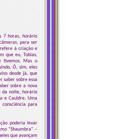
 7 horas, horário
 câmeras, para ser
refere à criação e
am que eu, Tobias,
ue tivemos. Mas o
indo. Ó, sim, eles
viso desde já, que
 saber sobre essa
aber sobre a nova
 da noite, horário
da e Cauldre. Uma
a consciência para
ção poderia levar
termo “Shaumbra” –
queles que avançam