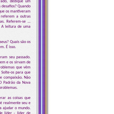
rado, dedique um
s desafios? Quando
 que os mantiveram
 referem a outras
as. Referem-se ...
 A leitura de uma
seus? Quais são os
m. É isso.
eram seu passado.
nem e os sirvam de
problemas que vêm
 Solte-os para que
 de compaixão. Não
 O Padrão da Nova
 problemas.
rar as coisas que
 é realmente seu e
a ajudar o mundo.
 líder - líder de