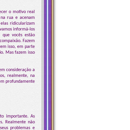
ecer o motivo real
s na rua e acenam
elas ridicularizam
 vamos informá-los
o que vocês estão
e compaixão. Fazem
em isso, em parte
io. Mas fazem isso
em consideração a
os, realmente, na
pirem profundamente
to importante. As
ês. Realmente não
 seus problemas e