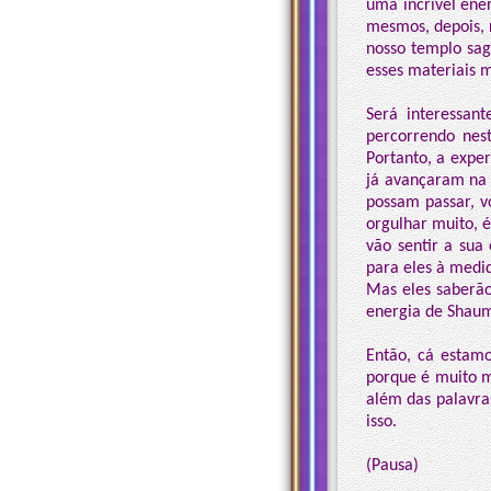
uma incrível ene
mesmos, depois,
nosso templo sag
esses materiais m
Será interessan
percorrendo nest
Portanto, a exper
já avançaram na 
possam passar, v
orgulhar muito, 
vão sentir a sua
para eles à medid
Mas eles saberão
energia de Shau
Então, cá estamo
porque é muito mu
além das palavra
isso.
(Pausa)