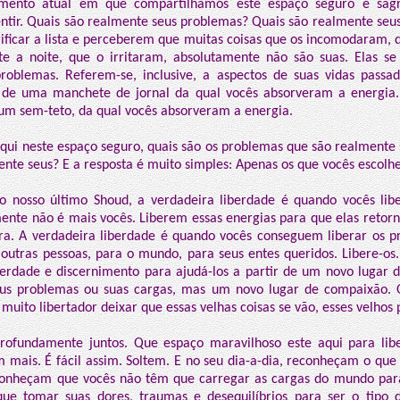
mento atual em que compartilhamos este espaço seguro e sag
tir. Quais são realmente seus problemas? Quais são realmente seu
ficar a lista e perceberem que muitas coisas que os incomodaram,
e a noite, que o irritaram, absolutamente não são suas. Elas se
roblemas. Referem-se, inclusive, a aspectos de suas vidas passad
a de uma manchete de jornal da qual vocês absorveram a energia.
e um sem-teto, da qual vocês absorveram a energia.
aqui neste espaço seguro, quais são os problemas que são realmente 
nte seus? E a resposta é muito simples: Apenas os que vocês escolhe
o nosso último Shoud, a verdadeira liberdade é quando vocês lib
ente não é mais vocês. Liberem essas energias para que elas retor
a. A verdadeira liberdade é quando vocês conseguem liberar os 
outras pessoas, para o mundo, para seus entes queridos. Libere-os.
erdade e discernimento para ajudá-los a partir de um novo lugar
eus problemas ou suas cargas, mas um novo lugar de compaixão.
 muito libertador deixar que essas velhas coisas se vão, esses velhos
rofundamente juntos. Que espaço maravilhoso este aqui para libe
 mais. É fácil assim. Soltem. E no seu dia-a-dia, reconheçam o que
conheçam que vocês não têm que carregar as cargas do mundo par
e tomar suas dores, traumas e desequilíbrios para ser o tipo de