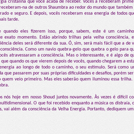
rgia cristalina que você acaba de receber. Vocês a receberam prim
 receberam-na de outros Shaumbra ao redor do mundo que também 
rado e seguro. E depois, vocês receberam essa energia de todos qu
ais tarde.
te quando eles fizerem isso, porque, sabem, este é um caminh
e exato momento. Estão abrindo trilhas pela velha consciência, e
iência deles será diferente da sua. Ó, sim, será mais fácil que a de
consciência. Como um navio quebra-gelo que quebra o gelo para qu
ocês atravessaram a consciência. Mas o interessante, e é algo de 
é que quando os que vierem depois de vocês, quando chegarem a esta
 energia ao longo de todo o caminho, o seu estímulo. Será como u
a que passarem por suas próprias dificuldades e desafios, porém ser
 quem veio primeiro. Mas eles saberão quem iluminou essa trilha.
mbra.
s nós hoje em nosso Shoud juntos novamente. Às vezes é difícil c
ltidimensional. O que foi recebido enquanto a música os distraía, d
s, vai além da consciência da Velha Energia. Portanto, dediquem u