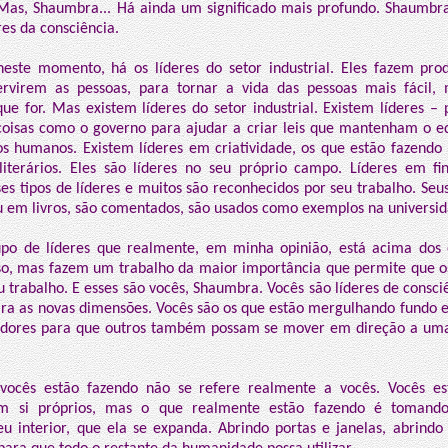
Mas, Shaumbra... Há ainda um significado mais profundo. Shaumbra
res da consciência.
este momento, há os líderes do setor industrial. Eles fazem pro
ervirem as pessoas, para tornar a vida das pessoas mais fácil, 
ue for. Mas existem líderes do setor industrial. Existem líderes – 
oisas como o governo para ajudar a criar leis que mantenham o equ
s humanos. Existem líderes em criatividade, os que estão fazend
literários. Eles são líderes no seu próprio campo. Líderes em f
ses tipos de líderes e muitos são reconhecidos por seu trabalho. S
 em livros, são comentados, são usados como exemplos na universid
po de líderes que realmente, em minha opinião, está acima dos
oso, mas fazem um trabalho da maior importância que permite que os
 trabalho. E esses são vocês, Shaumbra. Vocês são líderes de consci
ara as novas dimensões. Vocês são os que estão mergulhando fundo
redores para que outros também possam se mover em direção a uma
vocês estão fazendo não se refere realmente a vocês. Vocês es
em si próprios, mas o que realmente estão fazendo é tomando
eu interior, que ela se expanda. Abrindo portas e janelas, abrind