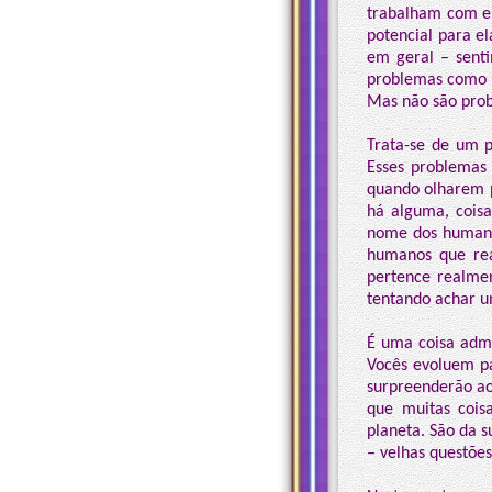
trabalham com el
potencial para e
em geral – senti
problemas como s
Mas não são prob
Trata-se de um p
Esses problemas
quando olharem p
há alguma, coisa
nome dos humano
humanos que rea
pertence realme
tentando achar u
É uma coisa admi
Vocês evoluem p
surpreenderão ao
que muitas cois
planeta. São da s
– velhas questões