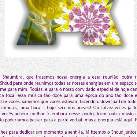
s Shaumbra, que trazemos nossa energia a essa reunião, outra r
Shoud para onde reunimos todas as nossas energias em um espaço s
me para mim, Tobias, e para o nosso convidado especial de hoje ca
ca toca, essa música tão doce para uma época do ano tão doce e
re vocês, sabemos que vocês estavam fazendo o download de tudo 
 minutos, uma hora – hoje seremos breves! Ou talvez vocês já t
 vocês achem melhor ir embora nesse ponto, tocar outra música e
Ou poderíamos passar para a parte verbal, mas a energia está aqui. F
lhes para dedicar um momento a senti-la. Já fizemos o Shoud juntos.