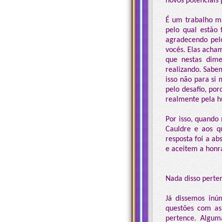
novos potenciais 
É um trabalho mu
pelo qual estão 
agradecendo pelo
vocês. Elas acha
que nestas dime
realizando. Sabe
isso não para s
pelo desafio, po
realmente pela h
Por isso, quando
Cauldre e aos q
resposta foi a ab
e aceitem a honr
Nada disso perte
Já dissemos inú
questões com as
pertence. Algum