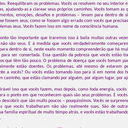
es. Reequilibram os problemas. Vocês os resolvem no seu interior e
las, ajudando-as a clarear seus próprios caminhos. Vocês tomam as
mentos, emoções, desafios e problemas – levam para dentro de si
e fossem seus, como se fossem algo errado com vocês que precisas
lemas seus. Vocês fazem isso em nome da consciência humana.
onto tão importante que traremos isso à baila muitas outras veze
 não são seus. E à medida que vocês verdadeiramente começarem
ara dentro de si, neste exato momento compreenderão que há muit
 para ser consertada. Essa questão da pobreza que vocês estão t
s que têm tão pouco. O problema de doença que vocês tomam pa
lmente estão doentes. Os problemas, até mesmo de estarem per
nte a vocês? Ou vocês estão tomando isso para si em nome dos 
m caminho, que estão clamando por alguém, por algum lugar, por aj
rável isso que vocês fazem, mas depois, como toda energia, você
ara o ponto em que reconhecem quais são seus problemas. E vocês
 descobrir que são muito poucos – pouquíssimos. Vocês se surpreen
as que vocês trabalharam não são realmente suas. São de outra
ua família espiritual de muito tempo atrás, e vocês estão trabalhan
.