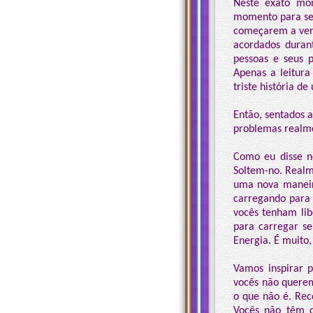
Neste exato mo
momento para sen
começarem a veri
acordados durant
pessoas e seus p
Apenas a leitur
triste história d
Então, sentados 
problemas realme
Como eu disse n
Soltem-no. Realm
uma nova maneir
carregando para 
vocês tenham lib
para carregar s
Energia. É muito,
Vamos inspirar p
vocês não querem
o que não é. Re
Vocês não têm qu