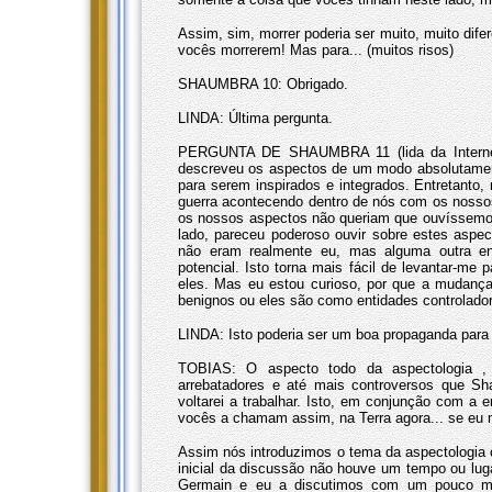
Assim, sim, morrer poderia ser muito, muito dife
vocês morrerem! Mas para... (muitos risos)
SHAUMBRA 10: Obrigado.
LINDA: Última pergunta.
PERGUNTA DE SHAUMBRA 11 (lida da Internet
descreveu os aspectos de um modo absolutament
para serem inspirados e integrados. Entretanto
guerra acontecendo dentro de nós com os nossos
os nossos aspectos não queriam que ouvíssemos
lado, pareceu poderoso ouvir sobre estes asp
não eram realmente eu, mas alguma outra en
potencial. Isto torna mais fácil de levantar-me
eles. Mas eu estou curioso, por que a mudanç
benignos ou eles são como entidades controlador
LINDA: Isto poderia ser um boa propaganda para 
TOBIAS: O aspecto todo da aspectologia ,
arrebatadores e até mais controversos que S
voltarei a trabalhar. Isto, em conjunção com a 
vocês a chamam assim, na Terra agora... se eu m
Assim nós introduzimos o tema da aspectologia
inicial da discussão não houve um tempo ou luga
Germain e eu a discutimos com um pouco mai