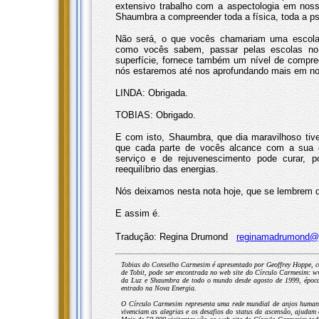
extensivo trabalho com a aspectologia em noss
Shaumbra a compreender toda a física, toda a psi
Não será, o que vocês chamariam uma escola f
como vocês sabem, passar pelas escolas no
superfície, fornece também um nível de compr
nós estaremos até nos aprofundando mais em no
LINDA: Obrigada.
TOBIAS: Obrigado.
E com isto, Shaumbra, que dia maravilhoso tiv
que cada parte de vocês alcance com a sua c
serviço e de rejuvenescimento pode curar, po
reequilíbrio das energias.
Nós deixamos nesta nota hoje, que se lembrem 
E assim é.
Tradução: Regina Drumond
reginamadrumond@
Tobias do Conselho Carmesim é apresentado por Geoffrey Hoppe, co
de Tobit, pode ser encontrada no web site do Círculo Carmesim: w
da Luz e Shaumbra de todo o mundo desde agosto de 1999, época 
entrado na Nova Energia.
O Círculo Carmesim representa uma rede mundial de anjos humanos
vivenciam as alegrias e os desafios do status da ascensão, ajuda