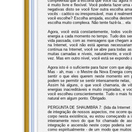
compreenda que a escolha que você faz agora nã
é muito livre e flexível. Você poderia fazer um
negativas disto se você fizer outra escolha am
vocês - caótico ou irresponsável, mas é realmen
você escolhe? Escolha arrojada, escolha destemi
escolha muito complexa. Não tente fazê-la... ela
Agora, você está constantemente, todos você
energia a cada momento no tempo. Tudo dos sen
vida passada, com as mensagens que chegam at
na Internet, você não está apenas necessari
continua na Internet, você se abre para todas a
muitas camadas e níveis, naturalmente, e voc
vez. Mas em outro nível, você está se expondo a
Agora isto é o suficiente para fazer com que al
Mas - ah, mas - o Mestre da Nova Energia com
sentir o que eles querem neste momento em pa
podem se permitir se sentir intensamente nelas,
Assim há alguns, o que você chamaria, de vibr
energias inacreditáveis e muito inspiradas, e v
você escolheu conscientemente. Tudo o mais foi
natural em algum ponto. Obrigado.
PERGUNTA DE SHAUMBRA 7: (lida da Internet po
de integração de nossos aspectos, me ocorre qu
corpo nesta existência, eu estou começando a 
inteiramente novo do que foi chamado de asc
integração e ascensão neste corpo poderia se
como espiritualmente - de um modo que muitos 