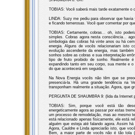
TOBIAS: Você saberá mais tarde exatamente o que
LINDA: Suzy me pediu para observar que havia 
e ficando temerosas. Você quer comentar por qu
TOBIAS: Certamente, cobras... oh, isto poder
simples. Cobras agora nesta consciência... ago
simbologia das cobras há vinte anos ou há ce
energia. Alguns de vocês relacionariam isto
evolução ascendente da energia, mas também
sonhos sobre as cobras e sua interpretação er
tipo de fruto proibido de sonho. Realmente 
expandindo tanto em seu corpo, sua mente e o
do que acontecerá em seguida.
Na Nova Energia vocês não têm que se preo
presenciá-la. Há uma grande tendência na Ve
transponham realmente a situação. Agora, que gra
PERGUNTA DE SHAUMBRA 9: (lida da Internet po
TOBIAS: Sim, porque você está tão dese
energeticamente agora ao passar por estas tr
um processo de remodelação, mas ao mesmo te
está relacionado apenas fisicamente, ele está 
alguém que esteja até falando agora. Assim há
Agora, Cauldre e Linda apreciarão isto, que vo
Bem, a maior parte de vocês não é tão tola (m