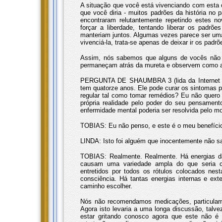
A situação que você está vivenciando com esta 
que você diria - muitos padrões da história no
encontraram relutantemente repetindo estes n
forçar a liberdade, tentando liberar os padr
manteriam juntos. Algumas vezes parece ser uma
vivenciá-la, trata-se apenas de deixar ir os pa
Assim, nós sabemos que alguns de vocês não 
permaneçam atrás da mureta e observem como a 
PERGUNTA DE SHAUMBRA 3 (lida da Internet po
tem quatorze anos. Ele pode curar os sintomas p
regular tal como tomar remédios? Eu não quero 
própria realidade pelo poder do seu pensament
enfermidade mental poderia ser resolvida pelo 
TOBIAS: Eu não penso, e este é o meu benefício! 
LINDA: Isto foi alguém que inocentemente não sa
TOBIAS: Realmente. Realmente. Há energias da 
causam uma variedade ampla do que seria co
entretidos por todos os rótulos colocados ne
consciência. Há tantas energias internas e e
caminho escolher.
Nós não recomendamos medicações, particular
Agora isto levaria a uma longa discussão, talve
estar gritando conosco agora que este não é 