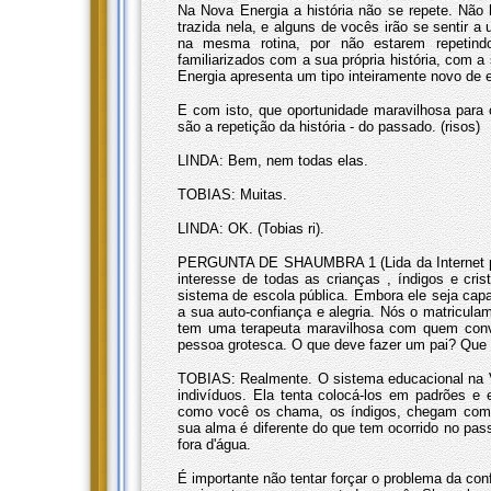
Na Nova Energia a história não se repete. Não
trazida nela, e alguns de vocês irão se sentir a
na mesma rotina, por não estarem repetind
familiarizados com a sua própria história, com a
Energia apresenta um tipo inteiramente novo de 
E com isto, que oportunidade maravilhosa para
são a repetição da história - do passado. (risos)
LINDA: Bem, nem todas elas.
TOBIAS: Muitas.
LINDA: OK. (Tobias ri).
PERGUNTA DE SHAUMBRA 1 (Lida da Internet por
interesse de todas as crianças , índigos e cri
sistema de escola pública. Embora ele seja capa
a sua auto-confiança e alegria. Nós o matricula
tem uma terapeuta maravilhosa com quem conve
pessoa grotesca. O que deve fazer um pai? Que 
TOBIAS: Realmente. O sistema educacional na Vel
indivíduos. Ela tenta colocá-los em padrões e e
como você os chama, os índigos, chegam com u
sua alma é diferente do que tem ocorrido no pas
fora d'água.
É importante não tentar forçar o problema da co