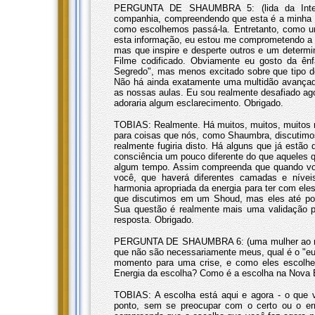
PERGUNTA DE SHAUMBRA 5: (lida da Interne
companhia, compreendendo que esta é a minha úl
como escolhemos passá-la. Entretanto, como u
esta informação, eu estou me comprometendo a p
mas que inspire e desperte outros e um determ
Filme codificado. Obviamente eu gosto da 
Segredo", mas menos excitado sobre que tipo 
Não há ainda exatamente uma multidão avançada
as nossas aulas. Eu sou realmente desafiado ago
adoraria algum esclarecimento. Obrigado.
TOBIAS: Realmente. Há muitos, muitos, muitos n
para coisas que nós, como Shaumbra, discutimo
realmente fugiria disto. Há alguns que já estã
consciência um pouco diferente do que aqueles
algum tempo. Assim compreenda que quando vo
você, que haverá diferentes camadas e nívei
harmonia apropriada da energia para ter com el
que discutimos em um Shoud, mas eles até pod
Sua questão é realmente mais uma validação p
resposta. Obrigado.
PERGUNTA DE SHAUMBRA 6: (uma mulher ao micr
que não são necessariamente meus, qual é o "
momento para uma crise, e como eles escolhe
Energia da escolha? Como é a escolha na Nova 
TOBIAS: A escolha está aqui e agora - o que 
ponto, sem se preocupar com o certo ou o err