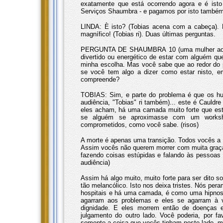
exatamente que está ocorrendo agora e é ist
Serviços Shaumbra - e pagamos por isto também!
LINDA: È isto? (Tobias acena com a cabeça). 
magnífico! (Tobias ri). Duas últimas perguntas.
PERGUNTA DE SHAUMBRA 10 (uma mulher ao mic
divertido ou energético de estar com alguém q
minha escolha. Mas você sabe que ao redor do 
se você tem algo a dizer como estar nisto, e
compreende?
TOBIAS: Sim, e parte do problema é que os hu
audiência, "Tobias" ri também)... este é Cauldr
eles acham, há uma camada muito forte que esta 
se alguém se aproximasse com um worksho
comprometidos, como você sabe. (risos)
A morte é apenas uma transição. Todos vocês a t
Assim vocês não querem morrer com muita graça
fazendo coisas estúpidas e falando às pessoas 
audiência)
Assim há algo muito, muito forte para ser dito s
tão melancólico. Isto nos deixa tristes. Nós pe
hospitais e há uma camada, é como uma hipnose
agarram aos problemas e eles se agarram à v
dignidade. E eles morrem então de doenças e
julgamento do outro lado. Você poderia, por f
somente a coisa que vocês tinham neste lado, m