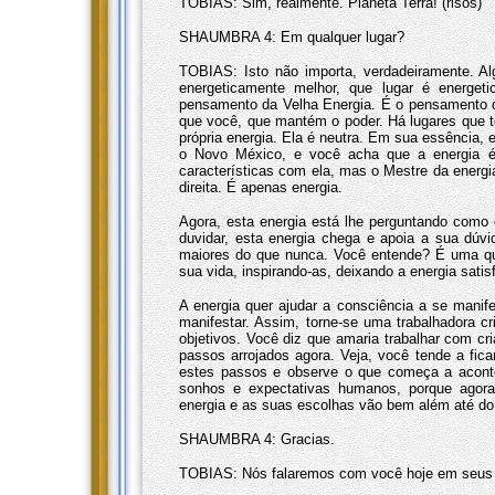
TOBIAS: Sim, realmente. Planeta Terra! (risos)
SHAUMBRA 4: Em qualquer lugar?
TOBIAS: Isto não importa, verdadeiramente. A
energeticamente melhor, que lugar é energeti
pensamento da Velha Energia. É o pensamento d
que você, que mantém o poder. Há lugares que tê
própria energia. Ela é neutra. Em sua essência,
o Novo México, e você acha que a energia é
características com ela, mas o Mestre da energ
direita. É apenas energia.
Agora, esta energia está lhe perguntando como e
duvidar, esta energia chega e apoia a sua dúv
maiores do que nunca. Você entende? É uma qu
sua vida, inspirando-as, deixando a energia sati
A energia quer ajudar a consciência a se manife
manifestar. Assim, torne-se uma trabalhadora cr
objetivos. Você diz que amaria trabalhar com cr
passos arrojados agora. Veja, você tende a fic
estes passos e observe o que começa a aconte
sonhos e expectativas humanos, porque agora
energia e as suas escolhas vão bem além até do
SHAUMBRA 4: Gracias.
TOBIAS: Nós falaremos com você hoje em seus s