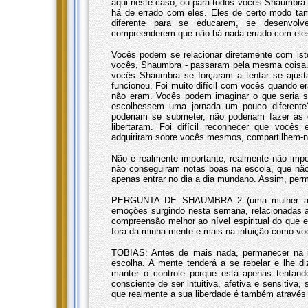
aqui neste caso, ou para todos vocês Shaumbra -
há de errado com eles. Eles de certo modo t
diferente para se educarem, se desenvolv
compreenderem que não há nada errado com eles
Vocês podem se relacionar diretamente com ist
vocês, Shaumbra - passaram pela mesma coisa.
vocês Shaumbra se forçaram a tentar se ajust
funcionou. Foi muito difícil com vocês quando
não eram. Vocês podem imaginar o que seria s
escolhessem uma jornada um pouco diferent
poderiam se submeter, não poderiam fazer as
libertaram. Foi difícil reconhecer que você
adquiriram sobre vocês mesmos, compartilhem-
Não é realmente importante, realmente não im
não conseguiram notas boas na escola, que não
apenas entrar no dia a dia mundano. Assim, perm
PERGUNTA DE SHAUMBRA 2 (uma mulher ao mic
emoções surgindo nesta semana, relacionadas 
compreensão melhor ao nível espiritual do que
fora da minha mente e mais na intuição como vo
TOBIAS: Antes de mais nada, permanecer na i
escolha. A mente tenderá a se rebelar e lhe d
manter o controle porque está apenas tentand
consciente de ser intuitiva, afetiva e sensitiv
que realmente a sua liberdade é também através d