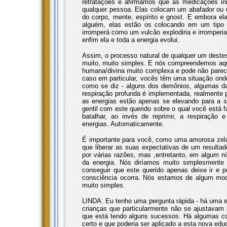
retratações e afirmamos que as medicações inib
qualquer pessoa. Elas colocam um abafador ou 
do corpo, mente, espírito e gnost. E embora el
alguém, elas estão os colocando em um tipo 
irromperá como um vulcão explodiria e irromperi
enfim ela e toda a energia evolui.
Assim, o processo natural de qualquer um deste
muito, muito simples. E nós compreendemos aq
humana/divina muito complexa e pode não parecer
caso em particular, vocês têm uma situação onde 
como se diz - alguns dos demônios, algumas das
respiração profunda é implementada, realmente
as energias estão apenas se elevando para a 
gentil com este querido sobre o qual você está f
batalhar, ao invés de reprimir, a respiração 
energias. Automaticamente.
É importante para você, como uma amorosa zela
que liberar as suas expectativas de um resultad
por várias razões, mas ,entretanto, em algum ní
da energia. Nós diríamos muito simplesmente 
conseguir que este querido apenas deixe ir e p
consciência ocorra. Nós estamos de algum mod
muito simples.
LINDA: Eu tenho uma pergunta rápida - há uma e
crianças que particularmente não se ajustavam
que está tendo alguns sucessos. Há algumas co
certo e que poderia ser aplicado a esta nova edu