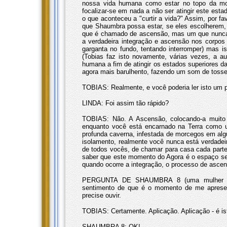
nossa vida humana como estar no topo da mont
focalizar-se em nada a não ser atingir este es
o que aconteceu a "curtir a vida?" Assim, por f
que Shaumbra possa estar, se eles escolherem,
que é chamado de ascensão, mas um que nunca 
a verdadeira integração e ascensão nos corpo
garganta no fundo, tentando interromper) mas i
(Tobias faz isto novamente, várias vezes, a au
humana a fim de atingir os estados superiores 
agora mais barulhento, fazendo um som de tosse)
TOBIAS: Realmente, e você poderia ler isto um p
LINDA: Foi assim tão rápido?
TOBIAS: Não. A Ascensão, colocando-a muito 
enquanto você está encarnado na Terra como u
profunda caverna, infestada de morcegos em alg
isolamento, realmente você nunca está verdadei
de todos vocês, de chamar para casa cada parte
saber que este momento do Agora é o espaço segu
quando ocorre a integração, o processo de ascen
PERGUNTA DE SHAUMBRA 8 (uma mulher ao 
sentimento de que é o momento de me apresent
precise ouvir.
TOBIAS: Certamente. Aplicação. Aplicação - é ist
SHAUMBRA 8: OK!