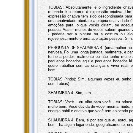
TOBIAS: Absolutamente, e o ingrediente chave
referindo é o retorno à expressão criativa. U
expressão criativa tem sido descontinuada para
uma criatividade aberta e a própria criatividad
emoções para, o que vocês diriam, se adequa
pessoa. Assim muitos de vocês sabem quando voc
- poderia ser a pintura ou a costura ou a
rejuvenescimento e uma aceitação pessoal. Sim,
PERGUNTA DE SHAUMBRA 4: (uma mulher ao mic
nervosa. Foi uma longa jornada, realmente, e p
tenho a perder, realmente eu não tenho muito
pequenos bocados aqui e pequenos bocados lá.
quero trabalhar com as crianças e viver realm
bem.
TOBIAS (rindo): Sim, algumas vezes eu tenho u
com Tobias)
SHAUMBRA 4: Sim, sim.
TOBIAS: Você... eu olho para você... eu brinc
muito bem. Você duvida de você mesma muito, 
energia hábil e criativa que você tem colocado 
SHAUMBRA 4: Bem, é por isto que eu estou aqu
bem - há algum lugar onde, geograficamente, onde