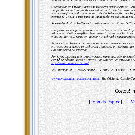
Mais de 50.000 visitantes vão ao web site do Círculo Carmesim todos
Os encontros do Círculo Carmesim acontecem mensalmente em Denver
Hoppe. Tobias declara que ele e os outros do Círculo Carmesim cel
nossas energias e traduzindo nossas próprias informações de volta
interior. O "Shoud" é uma parte da canalização em que Tobias fica
As reuniões do Círculo Carmesim estão abertas ao público. O Cír
O objetivo dos que fazem parte do Círculo Carmesim é servir de gu
Não é uma missão evangélica. Pelo contrário, a luz interior é que 
o que ensinar nesse momento, quando vier até você o humano preci
Se você estiver lendo isto e sentir a verdade e a conexão, você 
divindade cresça dentro de você agora e em todos os momentos que 
e os anjos estão ao seu redor.
Por favor, distribua este texto livremente numa base não comercia
este pé de página.
Todos os outros usos têm que ser aprovados po
http://www.crimsoncircle.com/
© Copyright 200
7
Geoffrey Hoppe, P.O. Box 7328, Golden, CO 8
www.novasenergias.net/circulocarmesim
Site Oficial do Circulo Ca
Gostou! I
|
Topo da Página
| - |
V