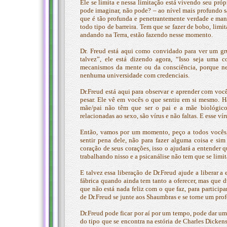
Ele se limita e nessa limitação está vivendo seu pró
pode imaginar, não pode? – ao nível mais profundo sa
que é tão profunda e penetrantemente verdade e mant
todo tipo de barreira. Tem que se fazer de bobo, limi
andando na Terra, estão fazendo nesse momento.
Dr. Freud está aqui como convidado para ver um g
talvez”, ele está dizendo agora, “Isso seja uma 
mecanismos da mente ou da consciência, porque n
nenhuma universidade com credenciais.
Dr.Freud está aqui para observar e aprender com vocês
pesar. Ele vê em vocês o que sentiu em si mesmo. H
mãe/pai não têm que ser o pai e a mãe biológicos
relacionadas ao sexo, são vírus e não faltas. E esse v
Então, vamos por um momento, peço a todos vocês, p
sentir pena dele, não para fazer alguma coisa e s
coração de seus corações, isso o ajudará a entender
trabalhando nisso e a psicanálise não tem que se limit
E talvez essa liberação de Dr.Freud ajude a liberar
fábrica quando ainda tem tanto a oferecer, mas que d
que não está nada feliz com o que faz, para partici
de Dr.Freud se junte aos Shaumbras e se torne um profe
Dr.Freud pode ficar por aí por um tempo, pode dar u
do tipo que se encontra na estória de Charles Dicken