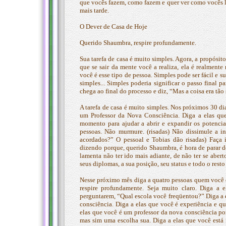
que vocês fazem, como fazem e quer ver como vocês l
mais tarde.
O Dever de Casa de Hoje
Querido Shaumbra, respire profundamente.
Sua tarefa de casa é muito simples. Agora, a propósit
que se sair da mente você a realiza, ela é realment
você é esse tipo de pessoa. Simples pode ser fácil e 
simples... Simples poderia significar o passo final 
chega ao final do processo e diz, “Mas a coisa era tão
A tarefa de casa é muito simples. Nos próximos 30 d
um Professor da Nova Consciência. Diga a elas que
momento para ajudar a abrir e expandir os potenciai
pessoas. Não murmure. (risadas) Não dissimule a i
acordados?” O pessoal e Tobias dão risadas) Faça 
dizendo porque, querido Shaumbra, é hora de parar de
lamenta não ter ido mais adiante, de não ter se abert
seus diplomas, a sua posição, seu status e todo o res
Nesse próximo mês diga a quatro pessoas quem você é.
respire profundamente. Seja muito claro. Diga a
perguntarem, “Qual escola você freqüentou?” Diga a el
consciência. Diga a elas que você é experiência e qu
elas que você é um professor da nova consciência po
mas sim uma escolha sua. Diga a elas que você está n