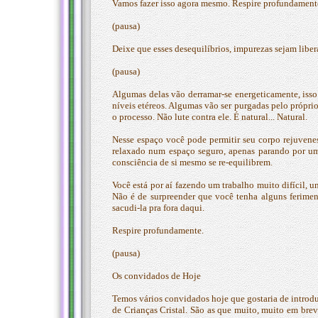
Vamos fazer isso agora mesmo. Respire profundament
(pausa)
Deixe que esses desequilíbrios, impurezas sejam liber
(pausa)
Algumas delas vão derramar-se energeticamente, isso 
níveis etéreos. Algumas vão ser purgadas pelo própri
o processo. Não lute contra ele. É natural... Natural.
Nesse espaço você pode permitir seu corpo rejuvenes
relaxado num espaço seguro, apenas parando por um 
consciência de si mesmo se re-equilibrem.
Você está por aí fazendo um trabalho muito difícil, 
Não é de surpreender que você tenha alguns feriment
sacudi-la pra fora daqui.
Respire profundamente.
(pausa)
Os convidados de Hoje
Temos vários convidados hoje que gostaria de introdu
de Crianças Cristal. São as que muito, muito em brev