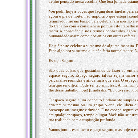
Tenho pensado nessa escolha. Que boa jornada estamo
Vou pedir hoje a vocês que façam duas tarefas para c
agora é pra de noite, não importa o que esteja fazen
terminado, tire um tempo para celebrar a si mesmo e 
do trabalho com a consciência porque este trabalho n
medir a consciência nos termos conhecidos agora. 
humanidade assim como nos anjos em outras esferas.
Hoje à noite celebre a si mesmo de alguma maneira. 
Faça algo por si mesmo que não faria normalmente. Ne
Espaço Seguro
São duas coisas que gostaríamos de fazer ao entr
espaço seguro. Espaço seguro talvez seja a maior 
psicanálise reunidas e ainda mais que elas. O espaço
tem que ser difícil. Pode ser tão simples... Ahn,ahn.
lhe desse trabalho hoje! (Linda diz, “Eu ouvi isso, ob
O espaço seguro é um conceito lindamente simples 
cria pra si mesmo ou um grupo o cria, ele libera 
preocupe ou imagine e duvide. E no espaço seguro voc
em qualquer espaço, tempo e lugar. Você não se estre
sua realidade com a respiração profunda.
Vamos juntos escolher o espaço seguro, mas hoje o esc