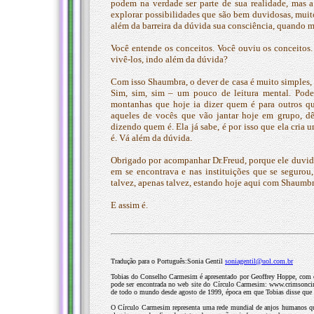
podem na verdade ser parte de sua realidade, mas 
explorar possibilidades que são bem duvidosas, muit
além da barreira da dúvida sua consciência, quando me
Você entende os conceitos. Você ouviu os conceitos.
vivê-los, indo além da dúvida?
Com isso Shaumbra, o dever de casa é muito simples, 
Sim, sim, sim – um pouco de leitura mental. Pod
montanhas que hoje ia dizer quem é para outros qu
aqueles de vocês que vão jantar hoje em grupo, d
dizendo quem é. Ela já sabe, é por isso que ela cri
é. Vá além da dúvida.
Obrigado por acompanhar Dr.Freud, porque ele duvido
em se encontrava e nas instituições que se seguro
talvez, apenas talvez, estando hoje aqui com Shaumbras
E assim é.
Tradução para o Português:Sonia Gentil
soniagentil@uol.com.br
Tobias do Conselho Carmesim é apresentado por Geoffrey Hoppe, com o 
pode ser encontrada no web site do Círculo Carmesim: www.crimsoncir
de todo o mundo desde agosto de 1999, época em que Tobias disse que a
O Círculo Carmesim representa uma rede mundial de anjos humanos que 