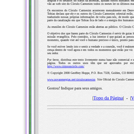
alegrias e os desafios do status da ascensão, ajudam outros humanos em
vão ao web site do Círculo Carmesim todos os meses ler os últimos mater
Os encontros do Círculo Carmesim acontecem mensalmente em Denver,
Tobias declara que ele e os outros do Círculo Carmesim celestial estão
traduzindo nossas próprias informações de volta para nós, de modo qu
parte da canalização em que Tobias fica de lado e a energia dos humanos
As reuniões do Círculo Carmesim estão abertas ao público. O Círculo
O objetivo dos que fazem parte do Círculo Carmesim é servir de guias h
missão evangélica. Pelo contrário, a luz interior é que guiará as pess
momento, quando vier até você o humano precioso e único, pronto para 
Se você estiver lendo isto e sentir a verdade e a conexão, você é rea
cresça dentro de você agora e em todos os momentos que estão por vir. 
seu redor.
Por favor, distribua este texto livremente numa base não comercial e s
página. Todos os outros usos têm que ser aprovados por esc
http://www.crimsoncircle.com/
© Copyright 2008 Geoffrey Hoppe, P.O. Box 7328, Golden, CO 80403. 
www.novasenergias.net/circulocarmesim
Site Oficial do Circulo Carmes
Gostou! Indique para seus amigos.
|
Topo da Página
| - |
V