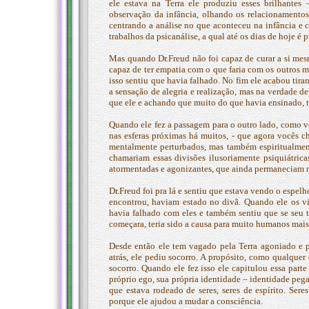
ele estava na Terra ele produziu esses brilhantes
observação da infância, olhando os relacionamentos 
centrando a análise no que aconteceu na infância e 
trabalhos da psicanálise, a qual até os dias de hoje é p
Mas quando Dr.Freud não foi capaz de curar a si mes
capaz de ter empatia com o que faria com os outros ma
isso sentiu que havia falhado. No fim ele acabou tir
a sensação de alegria e realização, mas na verdade 
que ele e achando que muito do que havia ensinado, t
Quando ele fez a passagem para o outro lado, como v
nas esferas próximas há muitos, - que agora vocês c
mentalmente perturbados, mas também espiritualment
chamariam essas divisões ilusoriamente psiquiátrica
atormentadas e agonizantes, que ainda permaneciam 
Dr.Freud foi pra lá e sentiu que estava vendo o espel
encontrou, haviam estado no divã. Quando ele os vi
havia falhado com eles e também sentiu que se seu t
começara, teria sido a causa para muito humanos mais
Desde então ele tem vagado pela Terra agoniado e 
atrás, ele pediu socorro. A propósito, como qualquer
socorro. Quando ele fez isso ele capitulou essa parte 
próprio ego, sua própria identidade – identidade pe
que estava rodeado de seres, seres de espírito. Ser
porque ele ajudou a mudar a consciência.