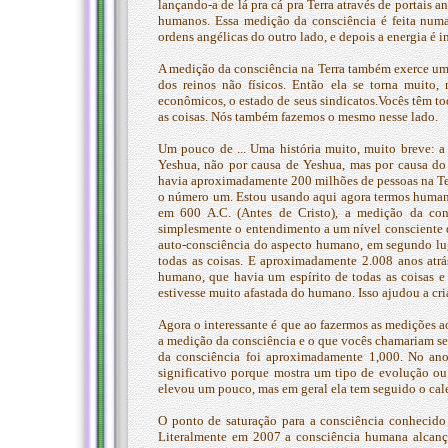
lançando-a de lá pra cá pra Terra através de portais 
humanos. Essa medição da consciência é feita numa
ordens angélicas do outro lado, e depois a energia é 
A medição da consciência na Terra também exerce um 
dos reinos não físicos. Então ela se torna muito,
econômicos, o estado de seus sindicatos.Vocês têm to
as coisas. Nós também fazemos o mesmo nesse lado.
Um pouco de ... Uma história muito, muito breve: 
Yeshua, não por causa de Yeshua, mas por causa d
havia aproximadamente 200 milhões de pessoas na Terr
o número um. Estou usando aqui agora termos humano
em 600 A.C. (Antes de Cristo), a medição da con
simplesmente o entendimento a um nível consciente d
auto-consciência do aspecto humano, em segundo lug
todas as coisas. E aproximadamente 2.008 anos atr
humano, que havia um espírito de todas as coisas e
estivesse muito afastada do humano. Isso ajudou a cri
Agora o interessante é que ao fazermos as medições 
a medição da consciência e o que vocês chamariam s
da consciência foi aproximadamente 1,000. No ano
significativo porque mostra um tipo de evolução 
elevou um pouco, mas em geral ela tem seguido o cal
O ponto de saturação para a consciência conhecid
Literalmente em 2007 a consciência humana alcanç