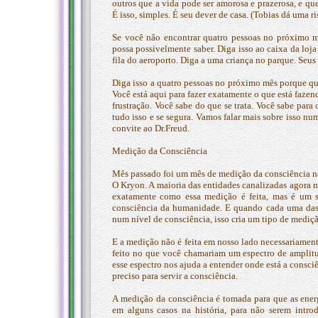
outros que a vida pode ser amorosa e prazerosa, e qu
É isso, simples. É seu dever de casa. (Tobias dá uma r
Se você não encontrar quatro pessoas no próximo 
possa possivelmente saber. Diga isso ao caixa da loj
fila do aeroporto. Diga a uma criança no parque. Seus
Diga isso a quatro pessoas no próximo mês porque qu
Você está aqui para fazer exatamente o que está fazen
frustração. Você sabe do que se trata. Você sabe par
tudo isso e se segura. Vamos falar mais sobre isso 
convite ao Dr.Freud.
Medição da Consciência
Mês passado foi um mês de medição da consciência na
O Kryon. A maioria das entidades canalizadas agora n
exatamente como essa medição é feita, mas é um 
consciência da humanidade. E quando cada uma das 
num nível de consciência, isso cria um tipo de mediç
E a medição não é feita em nosso lado necessariament
feito no que você chamariam um espectro de amplit
esse espectro nos ajuda a entender onde está a cons
preciso para servir a consciência.
A medição da consciência é tomada para que as energ
em alguns casos na história, para não serem intro