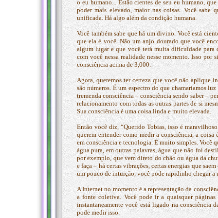
o eu humano... Estão cientes de seu eu humano, que
poder mais elevado, maior nas coisas. Você sabe
unificada. Há algo além da condição humana.
Você também sabe que há um divino. Você está ciente
que ela é você. Não um anjo dourado que você enco
algum lugar e que você terá muita dificuldade para 
com você nessa realidade nesse momento. Isso por si
consciência acima de 3,000.
Agora, queremos ter certeza que você não aplique i
são números. É um espectro do que chamaríamos luz 
tremenda consciência – consciência sendo saber – per
relacionamento com todas as outras partes de si mesm
Sua consciência é uma coisa linda e muito elevada.
Então você diz, “Querido Tobias, isso é maravilhos
querem entender como medir a consciência, a coisa 
em consciência e tecnologia. É muito simples. Você 
água pura, em outras palavras, água que não foi dest
por exemplo, que vem direto do chão ou água da chuv
e faça – há certas vibrações, certas energias que sae
um pouco de intuição, você pode rapidinho chegar a 
A Internet no momento é a representação da consciên
a fonte coletiva. Você pode ir a quaisquer página
instantaneamente você está ligado na consciência d
pode medir isso.