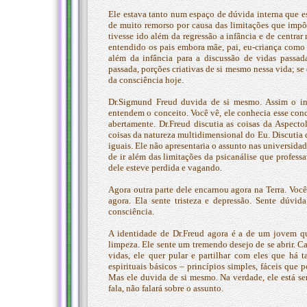
Ele estava tanto num espaço de dúvida interna que e
de muito remorso por causa das limitações que impôs
tivesse ido além da regressão a infância e de centrar n
entendido os pais embora mãe, pai, eu-criança como
além da infância para a discussão de vidas passa
passada, porções criativas de si mesmo nessa vida; se 
da consciência hoje.
Dr.Sigmund Freud duvida de si mesmo. Assim o i
entendem o conceito. Você vê, ele conhecia esse conc
abertamente. Dr.Freud discutia as coisas da Aspectol
coisas da natureza multidimensional do Eu. Discuti
iguais. Ele não apresentaria o assunto nas universidad
de ir além das limitações da psicanálise que professa
dele esteve perdida e vagando.
Agora outra parte dele encarnou agora na Terra. Você
agora. Ela sente tristeza e depressão. Sente dúvi
consciência.
A identidade de Dr.Freud agora é a de um jovem q
limpeza. Ele sente um tremendo desejo de se abrir. C
vidas, ele quer pular e partilhar com eles que há 
espirituais básicos – princípios simples, fáceis que
Mas ele duvida de si mesmo. Na verdade, ele está s
fala, não falará sobre o assunto.