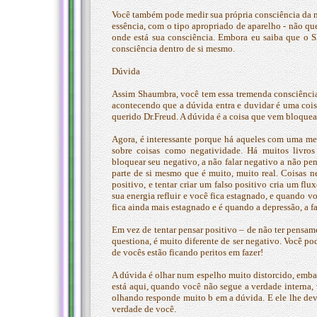
Você também pode medir sua própria consciência da 
essência, com o tipo apropriado de aparelho - não qu
onde está sua consciência. Embora eu saiba que o S
consciência dentro de si mesmo.
Dúvida
Assim Shaumbra, você tem essa tremenda consciência,
acontecendo que a dúvida entra e duvidar é uma cois
querido Dr.Freud. A dúvida é a coisa que vem bloque
Agora, é interessante porque há aqueles com uma ment
sobre coisas como negatividade. Há muitos livros
bloquear seu negativo, a não falar negativo a não pe
parte de si mesmo que é muito, muito real. Coisas n
positivo, e tentar criar um falso positivo cria um flu
sua energia refluir e você fica estagnado, e quando vo
fica ainda mais estagnado e é quando a depressão, a fa
Em vez de tentar pensar positivo – de não ter pensa
questiona, é muito diferente de ser negativo. Você po
de vocês estão ficando peritos em fazer!
A dúvida é olhar num espelho muito distorcido, emb
está aqui, quando você não segue a verdade interna,
olhando responde muito b em a dúvida. E ele lhe de
verdade de você.