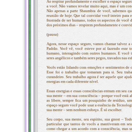
Ao respirar profundamente e escolher o espaço segur
a você. Não vamos revelar muito aqui, mas é um conc
Não apenas a parte Shaumbra de você, sabemos qu
reunião de hoje. Que tal convidar você inteiro para 
frustrada de ser humano, todos os aspectos de você 
dos próximos dias – respirem profundamente e convide
(pausa)
Agora, nesse espaço seguro, vamos chamar talvez a 
Padrão. Você vê, você esteve por aí fazendo esse 
humano, interagindo com outros humanos. E você t
seres angélicos e também seres pegos, travados nas esf
Vocês estão lidando com emoções e sentimentos de ou
Esse foi o trabalho que tomaram para si. Seu tra
curandeiro. Seu trabalho agora é ser aquele que aju
energias em cada diferente nível.
Essas energias e essas consciências entram em seu c
sua mente – em sua consciência – porque você está a
as libere, sempre fica um pouquinho de resíduo, u
espaço seguro você pode usar a essência da Tecnologia
sua mente – sem nenhum esforço. É só escolher.
Seu corpo, sua mente, seu espírito, sua gnost – Tod
particular que tantos de vocês a mantiveram em se
como chegar a um acordo com a consciência, mas seu