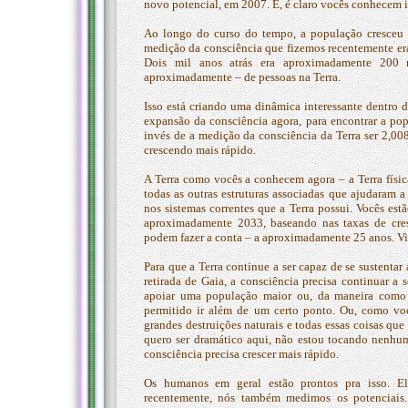
novo potencial, em 2007. E, é claro vocês conhecem 
Ao longo do curso do tempo, a população cresceu 
medição da consciência que fizemos recentemente era
Dois mil anos atrás era aproximadamente 200 
aproximadamente – de pessoas na Terra.
Isso está criando uma dinâmica interessante dentro d
expansão da consciência agora, para encontrar a po
invés de a medição da consciência da Terra ser 2,00
crescendo mais rápido.
A Terra como vocês a conhecem agora – a Terra físic
todas as outras estruturas associadas que ajudaram 
nos sistemas correntes que a Terra possui. Vocês es
aproximadamente 2033, baseando nas taxas de cres
podem fazer a conta – a aproximadamente 25 anos. Vin
Para que a Terra continue a ser capaz de se sustent
retirada de Gaia, a consciência precisa continuar a
apoiar uma população maior ou, da maneira como 
permitido ir além de um certo ponto. Ou, como vo
grandes destruições naturais e todas essas coisas qu
quero ser dramático aqui, não estou tocando nenhum 
consciência precisa crescer mais rápido.
Os humanos em geral estão prontos pra isso. E
recentemente, nós também medimos os potenciais.