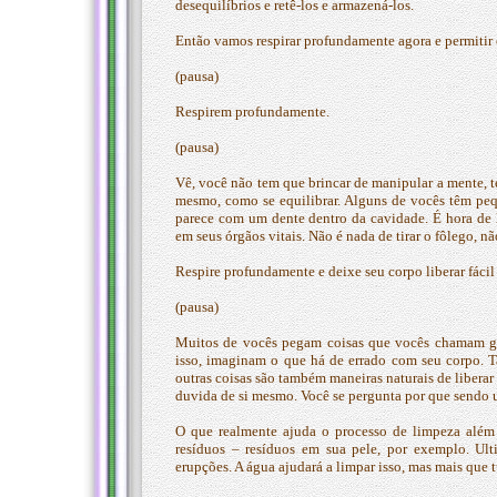
desequilíbrios e retê-los e armazená-los.
Então vamos respirar profundamente agora e permitir 
(pausa)
Respirem profundamente.
(pausa)
Vê, você não tem que brincar de manipular a mente, t
mesmo, como se equilibrar. Alguns de vocês têm pequ
parece com um dente dentro da cavidade. É hora de l
em seus órgãos vitais. Não é nada de tirar o fôlego, nã
Respire profundamente e deixe seu corpo liberar fácil
(pausa)
Muitos de vocês pegam coisas que vocês chamam gri
isso, imaginam o que há de errado com seu corpo. T
outras coisas são também maneiras naturais de libera
duvida de si mesmo. Você se pergunta por que sendo um
O que realmente ajuda o processo de limpeza além 
resíduos – resíduos em sua pele, por exemplo. Ul
erupções. A água ajudará a limpar isso, mas mais que t