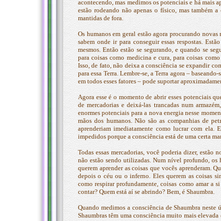
acontecendo, mas medimos os potenciais e há mais ap
estão rodeando não apenas o físico, mas também a c
mantidas de fora.
Os humanos em geral estão agora procurando novas r
sabem onde ir para conseguir essas respostas. Estã
mesmos. Então estão se segurando, e quando se seg
para coisas como medicina e cura, para coisas como 
Isso, de fato, não deixa a consciência se expandir co
para essa Terra. Lembre-se, a Terra agora – baseando-
em todos esses fatores – pode suportar aproximadamen
Agora esse é o momento de abrir esses potenciais qu
de mercadorias e deixá-las trancadas num armazém, 
enormes potenciais para a nova energia nesse moment
mãos dos humanos. Não são as companhias de petró
aprenderiam imediatamente como lucrar com ela. E
impedidos porque a consciência está de uma certa ma
Todas essas mercadorias, você poderia dizer, estão 
não estão sendo utilizadas. Num nível profundo, o
querem aprender as coisas que vocês aprenderam. Que
depois o céu ou o inferno. Eles querem as coisas s
como respirar profundamente, coisas como amar a si
contar? Quem está aí se abrindo? Bem, é Shaumbra.
Quando medimos a consciência de Shaumbra neste úl
Shaumbras têm uma consciência muito mais elevada d