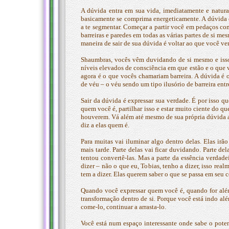
A dúvida entra em sua vida, imediatamente e natura
basicamente se comprima energeticamente. A dúvida 
a te segmentar. Começar a partir você em pedaços co
barreiras e paredes em todas as várias partes de si me
maneira de sair de sua dúvida é voltar ao que você ve
Shaumbras, vocês vêm duvidando de si mesmo e isso e
níveis elevados de consciência em que estão e o que 
agora é o que vocês chamariam barreira. A dúvida é o
de véu – o véu sendo um tipo ilusório de barreira entre 
Sair da dúvida é expressar sua verdade. É por isso q
quem você é, partilhar isso e estar muito ciente do qu
houverem. Vá além até mesmo de sua própria dúvida ao
diz a elas quem é.
Para muitas vai iluminar algo dentro delas. Elas ir
mais tarde. Parte delas vai ficar duvidando. Parte de
tentou convertê-las. Mas a parte da essência verdade
dizer – não o que eu, Tobias, tenho a dizer, isso rea
tem a dizer. Elas querem saber o que se passa em seu
Quando você expressar quem você é, quando for além 
transformação dentro de si. Porque você está indo alé
come-lo, continuar a arrasta-lo.
Você está num espaço interessante onde sabe o poten