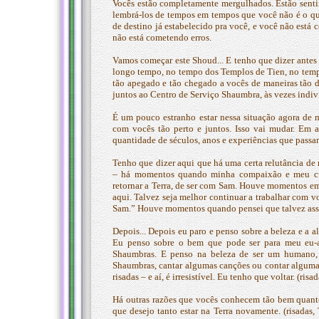
Vocês estão completamente mergulhados. Estão senti
lembrá-los de tempos em tempos que você não é o qu
de destino já estabelecido pra você, e você não está
não está cometendo erros.
Vamos começar este Shoud... E tenho que dizer ante
longo tempo, no tempo dos Templos de Tien, no tempo 
tão apegado e tão chegado a vocês de maneiras tão d
juntos ao Centro de Serviço Shaumbra, às vezes indi
É um pouco estranho estar nessa situação agora de 
com vocês tão perto e juntos. Isso vai mudar. Em 
quantidade de séculos, anos e experiências que passa
Tenho que dizer aqui que há uma certa relutância de 
– há momentos quando minha compaixão e meu cui
retornar a Terra, de ser com Sam. Houve momentos em
aqui. Talvez seja melhor continuar a trabalhar com v
Sam.” Houve momentos quando pensei que talvez assi
Depois... Depois eu paro e penso sobre a beleza e a a
Eu penso sobre o bem que pode ser para meu eu-a
Shaumbras. E penso na beleza de ser um humano, a
Shaumbras, cantar algumas canções ou contar algumas
risadas – e aí, é irresistível. Eu tenho que voltar. (risad
Há outras razões que vocês conhecem tão bem quanto
que desejo tanto estar na Terra novamente. (risadas