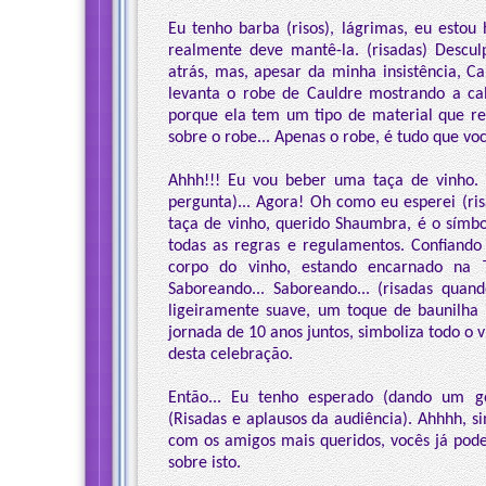
Eu tenho barba (risos), lágrimas, eu esto
realmente deve mantê-la. (risadas) Descu
atrás, mas, apesar da minha insistência, Ca
levanta o robe de Cauldre mostrando a calç
porque ela tem um tipo de material que rea
sobre o robe... Apenas o robe, é tudo que voc
Ahhh!!! Eu vou beber uma taça de vinho.
pergunta)... Agora! Oh como eu esperei (ris
taça de vinho, querido Shaumbra, é o símbol
todas as regras e regulamentos. Confian
corpo do vinho, estando encarnado na T
Saboreando... Saboreando... (risadas quan
ligeiramente suave, um toque de baunilha 
jornada de 10 anos juntos, simboliza todo o
desta celebração.
Então... Eu tenho esperado (dando um gol
(Risadas e aplausos da audiência). Ahhhh, s
com os amigos mais queridos, vocês já podem
sobre isto.