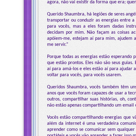
agora, não vai existir da forma que era; qu
Querido Shaumbra, há legiões de seres angé
transportar ou conduzir as energias entre a 
para vocês, mas a eles foram dadas inst
decidam por mim. Não façam as coisas a
apóiem-me, estejam aí para mim, ajudem a e
me servir.”
Porque todas as energias estão esperando pa
que estão prontos. Eles não são seus guias. 
aí para amá-los e eles estão aí para ajudar 
voltar para vocês, para vocês usarem.
Queridos Shaumbra, vocês também têm uns 
anos que vocês foram capazes de usar a te
outros, compartilhar suas histórias, oh, co
não estão apenas compartilhando um email o
Vocês estão compartilhando energias que v
além da internet é uma verdadeira comunica
aprender como se comunicar sem qualquer 
portáteis e vocês vão aprender a fazer isso 