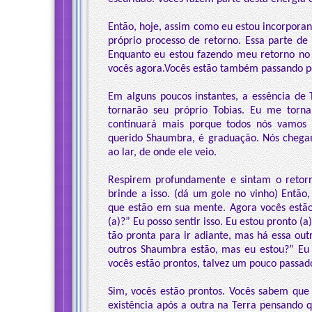
Então, hoje, assim como eu estou incorpor
próprio processo de retorno. Essa parte de 
Enquanto eu estou fazendo meu retorno no 
vocês agora.Vocês estão também passando 
Em alguns poucos instantes, a essência de T
tornarão seu próprio Tobias. Eu me torna
continuará mais porque todos nós vamos p
querido Shaumbra, é graduação. Nós chegam
ao lar, de onde ele veio.
Respirem profundamente e sintam o retor
brinde a isso. (dá um gole no vinho) Entã
que estão em sua mente. Agora vocês estão
(a)?” Eu posso sentir isso. Eu estou pronto (
tão pronta para ir adiante, mas há essa out
outros Shaumbra estão, mas eu estou?” Eu
vocês estão prontos, talvez um pouco passad
Sim, vocês estão prontos. Vocês sabem qu
existência após a outra na Terra pensando 