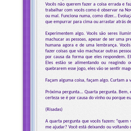
Vocês não querem fazer a coisa errada e fa
trabalhar com vocês como é observar na No
ou mal. Funciona numa, como dizer... Evoluç
que empurrar para cima ou arrastar atrás de
Experimentem algo. Vocês são seres ilumi
machucar as pessoas, apesar de ser uma pr
humana agora e de uma lembrança. Vocês v
fazer coisas que vão machucar outras pesso
por causa da forma que eles respondem. 
Eles estão se alimentando ou reagindo 
quebrarem esse jogo, eles vão se sentir mago
Façam alguma coisa, façam algo. Curtam a v
Próxima pergunta... Quarta pergunta. Bem, e
certeza se é por causa do vinho ou porque e
(Risadas)
A quarta pergunta que vocês fazem: “quem va
me ajudar? Você está deixando ou voltando c