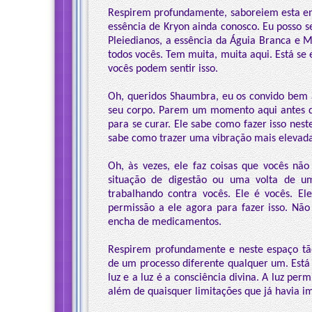
Respirem profundamente, saboreiem esta ener
essência de Kryon ainda conosco. Eu posso se
Pleiedianos, a essência da Águia Branca e 
todos vocês. Tem muita, muita aqui. Está se
vocês podem sentir isso.
Oh, queridos Shaumbra, eu os convido bem 
seu corpo. Parem um momento aqui antes d
para se curar. Ele sabe como fazer isso nest
sabe como trazer uma vibração mais elevad
Oh, às vezes, ele faz coisas que vocês 
situação de digestão ou uma volta de u
trabalhando contra vocês. Ele é vocês. El
permissão a ele agora para fazer isso. Nã
encha de medicamentos.
Respirem profundamente e neste espaço tão
de um processo diferente qualquer um. Está l
luz e a luz é a consciência divina. A luz perm
além de quaisquer limitações que já havia i