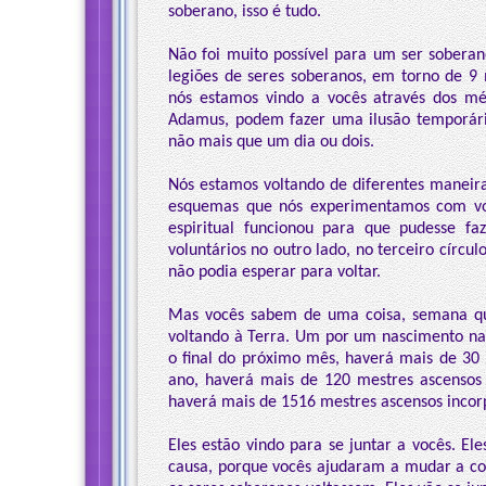
soberano, isso é tudo.
Não foi muito possível para um ser soberano
legiões de seres soberanos, em torno de 9 
nós estamos vindo a vocês através dos mé
Adamus, podem fazer uma ilusão temporár
não mais que um dia ou dois.
Nós estamos voltando de diferentes maneiras
esquemas que nós experimentamos com voc
espiritual funcionou para que pudesse f
voluntários no outro lado, no terceiro círcul
não podia esperar para voltar.
Mas vocês sabem de uma coisa, semana qu
voltando à Terra. Um por um nascimento nat
o final do próximo mês, haverá mais de 30 
ano, haverá mais de 120 mestres ascensos
haverá mais de 1516 mestres ascensos incorp
Eles estão vindo para se juntar a vocês. Ele
causa, porque vocês ajudaram a mudar a con