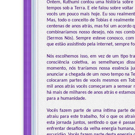
Ontem, Kuthumi contou uma história sobre m
tempos sob a Terra. E ele falou sobre voltar
vocês um pouco mais hoje. Eu sou realmente
Mas, todo o conceito de Tobias é realmente 
centenas de anos atrás, mas foi um acordo 
combinaríamos nosso desejo, nós nos comb
(Sermos Nós). Sempre esteve conosco, com
que estão assistindo pela internet, sempre fo
Nós escolhemos isso, em vez de um tipo tr
consciência coletiva, as semelhanças di
momento, nós traríamos nossa essência ju
anunciar a chegada de um novo tempo na Ter
colocaram partes de vocês mesmos em Tob
mil anos atrás vocês começaram a semear n
há mais de milhares de anos atrás e estamos
para a humanidade.
Vocês fazem parte de uma íntima parte de
atraiu para este trabalho, foi o que os atra
esta jornada juntos, sentindo o que é passa
enfrentar desafios da velha energia humana
escuridão. Vocês fazem parte desta energia 