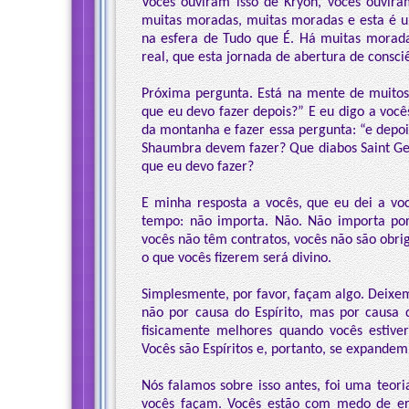
Vocês ouviram isso de Kryon, vocês ouvir
muitas moradas, muitas moradas e esta é um
na esfera de Tudo que É. Há muitas moradas
real, que esta jornada de abertura de consciê
Próxima pergunta. Está na mente de muitos 
que eu devo fazer depois?” E eu digo a você
da montanha e fazer essa pergunta: “e depoi
Shaumbra devem fazer? Que diabos Saint Ger
que eu devo fazer?
E minha resposta a vocês, que eu dei a vo
tempo: não importa. Não. Não importa po
vocês não têm contratos, vocês não são obr
o que vocês fizerem será divino.
Simplesmente, por favor, façam algo. Deixem
não por causa do Espírito, mas por causa 
fisicamente melhores quando vocês estive
Vocês são Espíritos e, portanto, se expande
Nós falamos sobre isso antes, foi uma teor
vocês façam. Vocês estão com medo de err