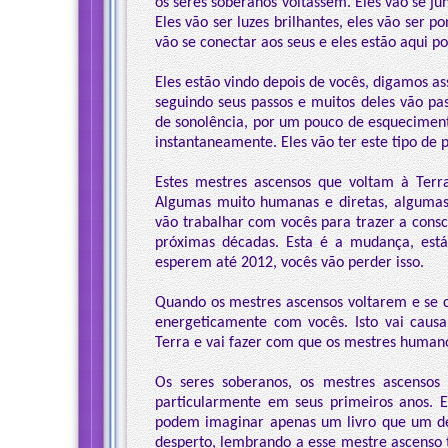
os seres soberanos voltassem. Eles vão se ju
Eles vão ser luzes brilhantes, eles vão ser p
vão se conectar aos seus e eles estão aqui p
Eles estão vindo depois de vocês, digamos ass
seguindo seus passos e muitos deles vão p
de sonolência, por um pouco de esqueciment
instantaneamente. Eles vão ter este tipo de p
Estes mestres ascensos que voltam à Terr
Algumas muito humanas e diretas, algumas 
vão trabalhar com vocês para trazer a consc
próximas décadas. Esta é a mudança, est
esperem até 2012, vocês vão perder isso.
Quando os mestres ascensos voltarem e se c
energeticamente com vocês. Isto vai cau
Terra e vai fazer com que os mestres humano
Os seres soberanos, os mestres ascensos
particularmente em seus primeiros anos. E
podem imaginar apenas um livro que um d
desperto, lembrando a esse mestre ascenso