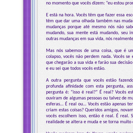
no momento que vocês dizem: “eu estou pront
E está na hora. Vocês têm que fazer essa es
têm que dar uma olhada também nas mudanç
mudanças porque até mesmo nós não sabem
mudando, sua mente está mudando, seu in
outras mudanças em sua vida, nós realment
Mas nós sabemos de uma coisa, que é u
colapso, vocês não perdem nada. Vocês s
que chegarão a sua vida e farão sua decisão
e eu sei que todos vocês estão.
A outra pergunta que vocês estão fazend
profunda afinidade com esta pergunta, a
pergunta é: “isso é real?” É real? Vocês e
ouviram de algumas pessoas ou talvez de mui
esferas... É real ou... Vocês estão apenas te
criam estas coisas? Queridos amigos, novame
vocês escolhem isso, então é real. É real. 
realidade se altera e muda e se torna muito