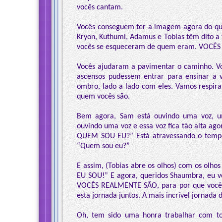
vocês cantam.
Vocês conseguem ter a imagem agora do que
Kryon, Kuthumi, Adamus e Tobias têm dito a
vocês se esqueceram de quem eram. VOC
Vocês ajudaram a pavimentar o caminho. Vo
ascensos pudessem entrar para ensinar a
ombro, lado a lado com eles. Vamos respir
quem vocês são.
Bem agora, Sam está ouvindo uma voz, u
ouvindo uma voz e essa voz fica tão alta a
QUEM SOU EU?” Está atravessando o tempo 
“Quem sou eu?”
E assim, (Tobias abre os olhos) com os olh
EU SOU!” E agora, queridos Shaumbra, eu v
VOCÊS REALMENTE SÃO, para por que vocês 
esta jornada juntos. A mais incrível jornad
Oh, tem sido uma honra trabalhar com tod