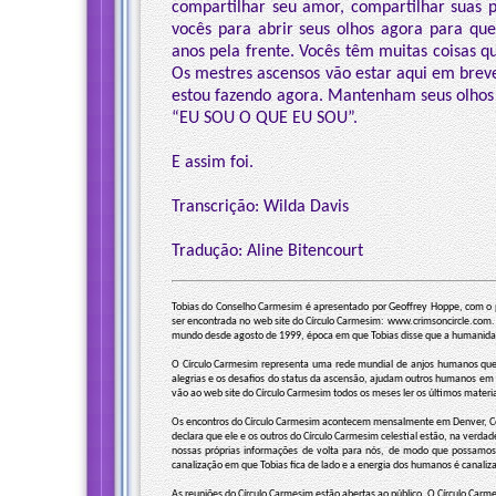
compartilhar seu amor, compartilhar suas p
vocês para abrir seus olhos agora para qu
anos pela frente. Vocês têm muitas coisas q
Os mestres ascensos vão estar aqui em breve
estou fazendo agora. Mantenham seus olhos a
“EU SOU O QUE EU SOU”.
E assim foi.
Transcrição: Wilda Davis
Tradução: Aline Bitencourt
Tobias do Conselho Carmesim é apresentado por Geoffrey Hoppe, com o pse
ser encontrada no web site do Círculo Carmesim: www.crimsoncircle.com.
mundo desde agosto de 1999, época em que Tobias disse que a humanidade
O Círculo Carmesim representa uma rede mundial de anjos humanos que e
alegrias e os desafios do status da ascensão, ajudam outros humanos em
vão ao web site do Círculo Carmesim todos os meses ler os últimos materiai
Os encontros do Círculo Carmesim acontecem mensalmente em Denver, Col
declara que ele e os outros do Círculo Carmesim celestial estão, na verda
nossas próprias informações de volta para nós, de modo que possamos 
canalização em que Tobias fica de lado e a energia dos humanos é canali
As reuniões do Círculo Carmesim estão abertas ao público. O Círculo Ca