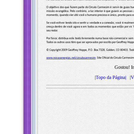
O objetivo dos que fazem parte do Círculo Carmesim é servir de guias h
missão evangélica. Pelo contrário, a luz interior é que guiará as pesso
momento, quando vier até você o humano precioso e único, pronto para e
Se você estiver lendo isto e sentir a verdade e a conexão, você é rea
cresça dentro de você agora e em todos os momentos que estão por vir. 
seu redor.
Por favor, distribua este texto livremente numa base não comercial e sem c
Todos os outros usos têm que ser aprovados por escrito por Geoffrey Hopp
© Copyright 2009 Geoffrey Hoppe, P.O. Box 7328, Golden, CO 80403. Todos
www.novasenergias.net/circulocarmesim
Site Oficial do Circulo Carmesim
Gostou! I
|
Topo da Página|
|
V