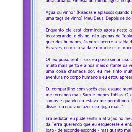
desacordado. Ele está dormindo agora no qua
Água ou vinho? (Risadas e aplausos quando L
uma taça de vinho) Meu Deus! Depois de dois
Enquanto ele está dormindo agora neste q
incorporando, o divino, não apenas de Tobia
queridos humanos, às vezes ocorre a saída d
Às vezes, ocorre a saída e durante este pro
Oh eu posso sentir isso, eu posso sentir is
muito mais perto e ainda mais distante da 
uma coisa chamada dor, eu me sinto muit
aventura no corpo humano e eu estou apreen
Eu compartilho com vocês esse esquecimen
me tornando mais Sam e menos Tobias. O 
somos e quando eu estava me permitindo f
disse: “eu não vou fazer esse jogo mais.”
Era sedutor, eu pude sentir a atração no meu
da Terra querendo que eu esquecesse e ent
jogo - de esconde-esconde - mas quanto mais