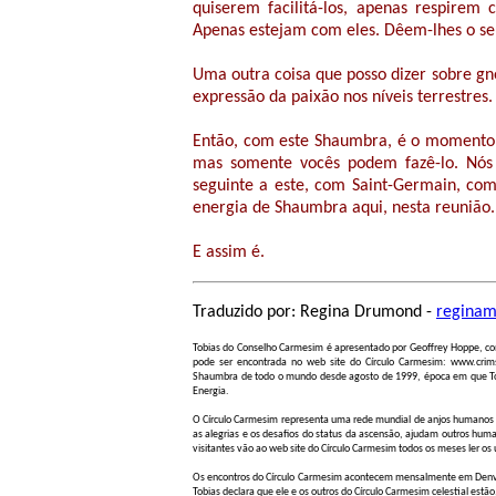
quiserem facilitá-los, apenas respirem
Apenas estejam com eles. Dêem-lhes o se
Uma outra coisa que posso dizer sobre gnos
expressão da paixão nos níveis terrestres.
Então, com este Shaumbra, é o momento de
mas somente vocês podem fazê-lo. Nós
seguinte a este, com Saint-Germain, co
energia de Shaumbra aqui, nesta reunião.
E assim é.
Traduzido por: Regina Drumond -
regina
Tobias do Conselho Carmesim é apresentado por Geoffrey Hoppe, com o
pode ser encontrada no web site do Círculo Carmesim: www.crims
Shaumbra de todo o mundo desde agosto de 1999, época em que Tobi
Energia.
O Círculo Carmesim representa uma rede mundial de anjos humanos qu
as alegrias e os desafios do status da ascensão, ajudam outros hu
visitantes vão ao web site do Círculo Carmesim todos os meses ler os ú
Os encontros do Círculo Carmesim acontecem mensalmente em Denver
Tobias declara que ele e os outros do Círculo Carmesim celestial est