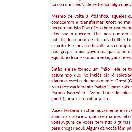
tornou um "não". Ele se tornou algo que v
Mesmo de volta à Atlântida, aqueles 
começaram a transformar gnost no mal e
perpetuam isto.Elas não sabem realment
elas não o querem. Elas não querem q
habilidade criadora e ele lhes dá liberd
espírito. Ele lhes dá de volta a sua própr
nas igrejas e nos governos, que temeri
equilíbrio total - corpo, mente, gnost e esp
Então ele se tornou um "não", ele se t
assumindo que no Inglês ela é soletrad
algumas escolas de pensamento. Gnost (
Não necessariamente "saber" como sabendo
Parada. Não vá lá." Assim, tem sido col
gnost (gnose), em voltar a isto.
Vocês tentaram voltar novamente e nov
Shaumbra sobre o que nós iríamos falar 
volta.Alguns de vocês têm tido algumas n
para chegar aqui. Alguns de vocês têm pa