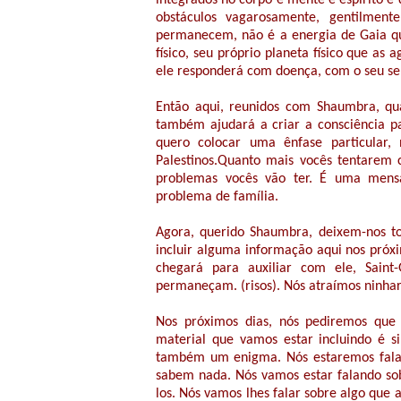
integrados no corpo e mente e espírito e
obstáculos vagarosamente, gentilment
permanecem, não é a energia de Gaia que
físico, seu próprio planeta físico que as 
ele responderá com doença, com o seu se
Então aqui, reunidos com Shaumbra, qu
também ajudará a criar a consciência p
quero colocar uma ênfase particular, 
Palestinos.Quanto mais vocês tentarem c
problemas vocês vão ter. É uma men
problema de família.
Agora, querido Shaumbra, deixem-nos t
incluir alguma informação aqui nos próxi
chegará para auxiliar com ele, Saint
permaneçam. (risos). Nós atraímos ninharia
Nos próximos dias, nós pediremos que
material que vamos estar incluindo é 
também um enigma. Nós estaremos falan
sabem nada. Nós vamos estar falando sob
los. Nós vamos lhes falar sobre algo que 