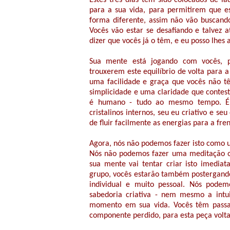
Estes três dias têm sido colocados de l
para a sua vida, para permitirem que e
forma diferente, assim não vão buscando
Vocês vão estar se desafiando e talvez a
dizer que vocês já o têm, e eu posso lhes 
Sua mente está jogando com vocês, 
trouxerem este equilíbrio de volta para a
uma facilidade e graça que vocês não tê
simplicidade e uma claridade que contest
é humano - tudo ao mesmo tempo. É a p
cristalinos internos, seu eu criativo e s
de fluir facilmente as energias para a fren
Agora, nós não podemos fazer isto como 
Nós não podemos fazer uma meditação or
sua mente vai tentar criar isto imedia
grupo, vocês estarão também postergando 
individual e muito pessoal. Nós podem
sabedoria criativa - nem mesmo a intuiç
momento em sua vida. Vocês têm passad
componente perdido, para esta peça volta