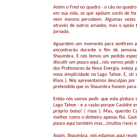
Assim o Fred no quadro - o cão no quadro
em sua vida, os que apóiam vocês de for
nem mesmo percebem. Algumas vezes a
através de outros amados, mas o apoio t
jornada.
Aguardem um momento para sentirem a en
encontrarão durante o fim de semana.
Shaumbra. E nós temos um pedido especia
discutir um pouco aqui...nós vamos pedir 
dos Professores da Nova Energia, esteja
nova simplicidade no Lago Tahoe. E, oh s
Risos ). Nós apresentamos desculpas por 
pretendido que os Shaumbra fossem para...
Então nós vamos pedir que esta pintura 
Lago Tahoe - e a razão porque Cauldre es
próprio bolso! ( risos ). Mas, querido
melhor como o dinheiro apenas flui. Gas
pouco aqui também mas...(muitos risos) ele
Assim, Shaumbra, nós estamos aqui reun