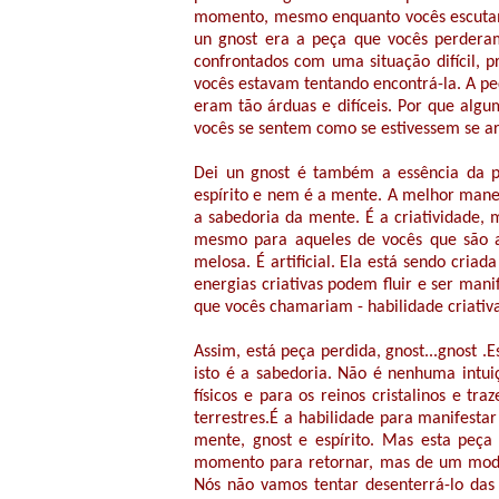
momento, mesmo enquanto vocês escutam 
un gnost era a peça que vocês perdera
confrontados com uma situação difícil, p
vocês estavam tentando encontrá-la. A pe
eram tão árduas e difíceis. Por que algu
vocês se sentem como se estivessem se ar
Dei un gnost é também a essência da p
espírito e nem é a mente. A melhor manei
a sabedoria da mente. É a criatividade,
mesmo para aqueles de vocês que são ar
melosa. É artificial. Ela está sendo cri
energias criativas podem fluir e ser mani
que vocês chamariam - habilidade criativ
Assim, está peça perdida, gnost...gnost .
isto é a sabedoria. Não é nenhuma intuiç
físicos e para os reinos cristalinos e tr
terrestres.É a habilidade para manifesta
mente, gnost e espírito. Mas esta peç
momento para retornar, mas de um modo 
Nós não vamos tentar desenterrá-lo das