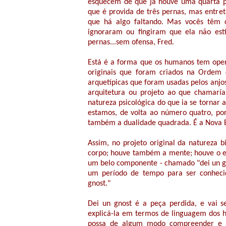
esquecem de que já houve uma quarta p
que é provida de três pernas, mas entret
que há algo faltando. Mas vocês têm 
ignoraram ou fingiram que ela não esti
pernas...sem ofensa, Fred.
Está é a forma que os humanos tem ope
originais que foram criados na Ordem 
arquetípicas que foram usadas pelos anjo
arquitetura ou projeto ao que chamaría
natureza psicológica do que ia se tornar 
estamos, de volta ao número quatro, porq
também a dualidade quadrada. É a Nova 
Assim, no projeto original da natureza 
corpo; houve também a mente; houve o es
um belo componente - chamado "dei un gno
um período de tempo para ser conheci
gnost."
Dei un gnost é a peça perdida, e vai se
explicá-la em termos de linguagem dos 
possa de algum modo compreender e a