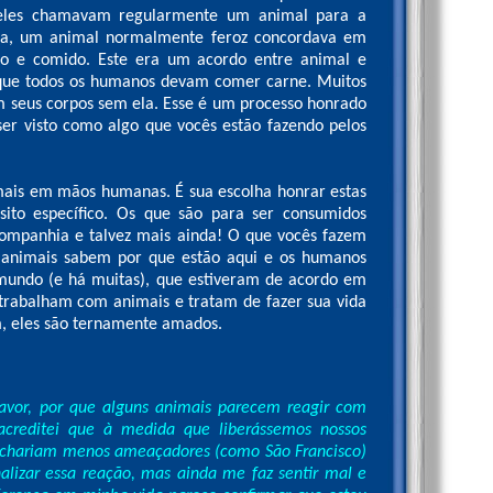
o eles chamavam regularmente um animal para a
nia, um animal normalmente feroz concordava em
do e comido. Este era um acordo entre animal e
 que todos os humanos devam comer carne. Muitos
 seus corpos sem ela. Esse é um processo honrado
r visto como algo que vocês estão fazendo pelos
ais em mãos humanas. É sua escolha honrar estas
sito específico. Os que são para ser consumidos
ompanhia e talvez mais ainda! O que vocês fazem
 animais sabem por que estão aqui e os humanos
 mundo (e há muitas), que estiveram de acordo em
e trabalham com animais e tratam de fazer sua vida
m, eles são ternamente amados.
favor, por que alguns animais parecem reagir com
creditei que à medida que liberássemos nossos
s achariam menos ameaçadores (como São Francisco)
alizar essa reação, mas ainda me faz sentir mal e