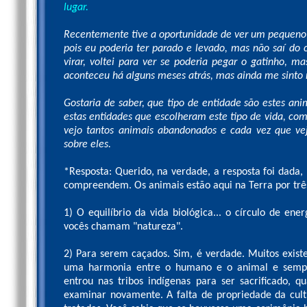
lugar.
Recentemente tive a oportunidade de ver um pequeno 
pois eu poderia ter parado e levado, mas não saí do 
virar, voltei para ver se poderia pegar o gatinho, m
aconteceu há alguns meses atrás, mas ainda me sinto 
Gostaria de saber, que tipo de entidade são estes a
estas entidades que escolheram este tipo de vida, co
vejo tantos animais abandonados e cada vez que vej
sobre eles.
*Resposta: Querido, na verdade, a resposta foi dada
compreendem. Os animais estão aqui na Terra por trê
1) O equilíbrio da vida biológica... o círculo de en
vocês chamam "natureza".
2) Para serem caçados. Sim, é verdade. Muitos existe
uma harmonia entre o humano e o animal e sempr
entrou nas tribos indígenas para ser sacrificado, 
examinar novamente. A falta de propriedade da cultu