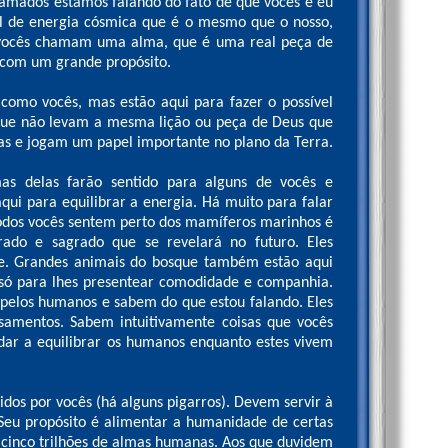
amados estamos falando do fato de que vocês e eu
 de energia cósmica que é o mesmo que o nosso,
vocês chamam uma alma, que é uma real peça de
 com um grande propósito.
como vocês, mas estão aqui para fazer o possível
que não levam a mesma lição ou peça de Deus que
 e jogam um papel importante no plano da Terra.
as delas farão sentido para alguns de vocês e
qui para equilibrar a energia. Há muito para falar
todos vocês sentem perto dos mamíferos marinhos é
rado e sagrado que se revelará no futuro. Eles
te. Grandes animais do bosque também estão aqui
i só para lhes presentear comodidade e companhia.
pelos humanos e sabem do que estou falando. Eles
amentos. Sabem intuitivamente coisas que vocês
dar a equilibrar os humanos enquanto estes vivem
dos por vocês (há alguns pigarros). Devem servir à
Seu propósito é alimentar a humanidade de certas
as cinco trilhões de almas humanas. Aos que duvidem