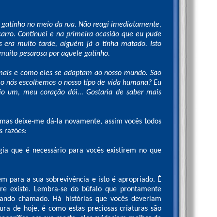
gatinho no meio da rua. Não reagi imediatamente,
carro. Continuei e na primeira ocasião que eu pude
as era muito tarde, alguém já o tinha matado. Isto
muito pesarosa por aquele gatinho.
nimais e como eles se adaptam ao nosso mundo. São
mo nós escolhemos o nosso tipo de vida humana? Eu
o um, meu coração dói... Gostaria de saber mais
, mas deixe-me dá-la novamente, assim vocês todos
s razões:
ergia que é necessário para vocês existirem no que
m para a sua sobrevivência e isto é apropriado. É
e existe. Lembra-se do búfalo que prontamente
quando chamado. Há histórias que vocês deveriam
ra de hoje, é como estas preciosas criaturas são