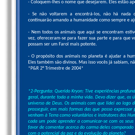
- Coloquem-lhes o nome que desejarem. Eles estão ap
- Se não voltarem a encontrá-los, não há nada d
continuarão amando a humanidade como sempre e aju
- Nem todos os animais que aqui se encontram estiv
vez, ofereceram-se para fazer sua parte e para que v
possam ser um Farol mais potente.
- O propósito dos animais no planeta é ajudar a hu
Eles também são divinos. Mas isso vocês já sabiam, n
*P&R 2° Trimestre de 2004*
*2-Pergunta: Querido Kryon: Tive experiências profu
geral, durante toda a minha vida. Devo dizer que, os 
universo de Deus. Os animais com que lidei ao logo
prosseguir, em mais formas das que posso expressar p
venham à Terra como voluntários e instrutores dos H
cada um pode aprender a comunicar-se com os seus a
favor de comentar acerca do carma deles comparado 
com o potencial da paz e da evolução do planeta?