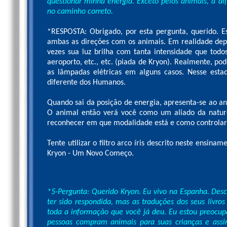
questionar minha energia. Exceto pelos animais, a d
no caminho correto.
*RESPOSTA: Obrigado, por esta pergunta, querido. Es
ambas as direções com os animais. Em realidade de
vezes sua luz brilha com tanta intensidade que todo
aeroporto, etc., etc. (piada de Kryon). Realmente, 
as lâmpadas elétricas em alguns casos. Nesse est
diferente dos Humanos.
Quando sai da posição de energia, apresenta-se ao a
O animal então verá você como um aliado da natu
reconhecer em que modalidade está e como controlar 
Tente utilizar o filtro arco íris descrito neste ensina
Kryon - Um Novo Começo.
*5-Pergunta: Querido Kryon. Eu vivo na Espanha. Desc
ter sido respondida, mas as traduções dos seus livro
toda a informação que você já deu. Eu estou preocu
pessoas compram animais para suas crianças e as