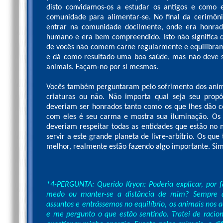
disto convidamos-os a estudar os antigos e com
comunidade para alimentar-se. No final da cerimô
entrar na comunidade docilmente, onde era honra
humano e era bem compreendido. Isto não significa
de vocês não comem carne regularmente e equilibram
e dá como resultado uma boa saúde, mas não deve se
animais. Façam-no por si mesmos.
Vocês também perguntaram pelo sofrimento dos anim
criaturas ou não. Não importa qual seja seu propó
deveriam ser honrados tanto como os que lhes dão c
com eles é seu carma e mostra sua iluminação. Os
deveriam respeitar todas as entidades que estão no
servir a este grande planeta de livre-arbítrio. Os qu
melhor, realmente estão fazendo algo importante. Si
*4-PERGUNTA: Querido Kryon: Poderia explicar, por 
medo ou manter-se a distância de mim? Sempre a
assuntos e entrássemos no equilíbrio, os animais no
e me pergunto o que estão sentindo. Tratei de racion