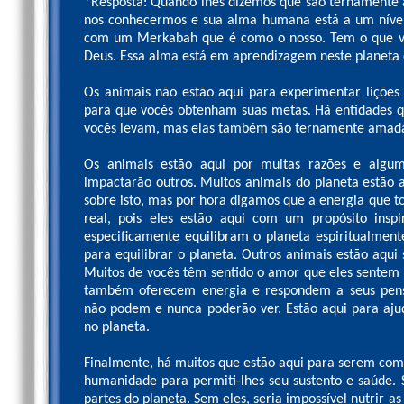
*Resposta: Quando lhes dizemos que são ternamente 
nos conhecermos e sua alma humana está a um nível
com um Merkabah que é como o nosso. Tem o que 
Deus. Essa alma está em aprendizagem neste planeta
Os animais não estão aqui para experimentar lições 
para que vocês obtenham suas metas. Há entidades 
vocês levam, mas elas também são ternamente amadas
Os animais estão aqui por muitas razões e algum
impactarão outros. Muitos animais do planeta estão a
sobre isto, mas por hora digamos que a energia que 
real, pois eles estão aqui com um propósito inspi
especificamente equilibram o planeta espiritualmen
para equilibrar o planeta. Outros animais estão aqu
Muitos de vocês têm sentido o amor que eles sentem 
também oferecem energia e respondem a seus pens
não podem e nunca poderão ver. Estão aqui para aju
no planeta.
Finalmente, há muitos que estão aqui para serem comi
humanidade para permiti-lhes seu sustento e saúde. 
partes do planeta. Sem eles, seria impossível nutrir 