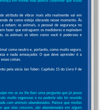
iferença em minha vida parece confirmar que estou
te atributo de vibrar mais alto realmente vai em
pende de como esteja vibrando nesse momento. Às
s a notam: os animais, o pessoal de segurança no
podem fazer que estraguem os medidores e explodam
ado, os animais só vêem como você é poderoso e
nimal como neutro e, portanto, como muito seguro.
reza e nada ameaçador. O que deve aprender é a
essas coisas.
mento pela sócia Jan Tober: Capítulo 15 do Livro 9 de
ulpe-me se eu lhe fizer uma pergunta que já possa
s são muito vagarosas e eu poderia não ter reunido
pada com animais abandonados. Parece que muitas
sim que elas crescem, são abandonados em algum